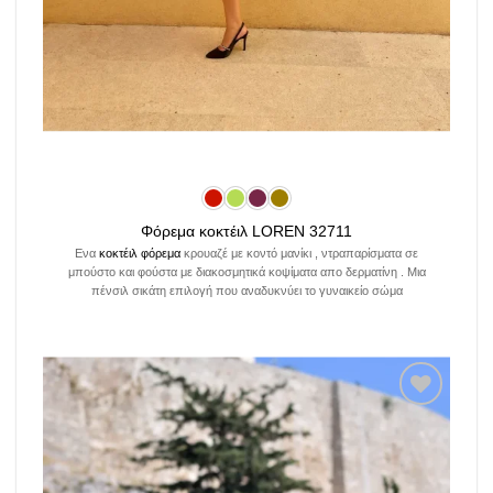
Φόρεμα κοκτέιλ LOREN 32711
Ενα
κοκτέιλ φόρεμα
κρουαζέ με κοντό μανίκι , ντραπαρίσματα σε
μπούστο και φούστα με διακοσμητικά κοψίματα απο δερματίνη . Μια
πένσιλ σικάτη επιλογή που αναδυκνύει το γυναικείο σώμα
Add to
wishlist