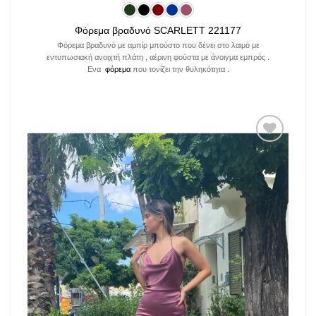
Φόρεμα βραδυνό SCARLETT 221177
Φόρεμα βραδυνό με αμπίρ μπούστο που δένει στο λαιμό με
εντυπωσιακή ανοιχτή πλάτη , αέρινη φούστα με άνοιγμα εμπρός .
Ενα
φόρεμα
που τονίζει την θυληκότητα .
Add to
wishlist