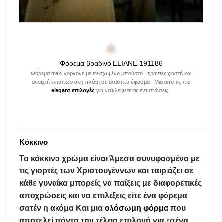
Φόρεμα βραδινό ELIANE 191186
Φόρεμα maxi γοργονέ με ενισχυμένο μπούστο , τιράντες χιαστή και
ανοιχτή εντυπωσιακή πλάτη σε ελαστικό ύφασμα . Μια απο τις πιο
elegant επιλογές
για να κλέψετε τις εντυπώσεις .
Κόκκινο
Το κόκκινο χρώμα είναι Άμεσα συνυφασμένο με
τις γιορτές των Χριστουγέννων και ταιριάζει σε
κάθε γυναίκα μπορείς να παίξεις με διαφορετικές
αποχρώσεις και να επιλέξεις είτε ένα φόρεμα
σατέν η ακόμα Και μια
ολόσωμη φόρμα
που
αποτελεί πάντα την τέλεια επιλογή για εσένα