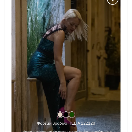
Add to
wishlist
Φόρεμα βραδινό HELIA 222128
Φόρεμα maxi γοργονέ strapless με τιράντες διακοσμημένες απο