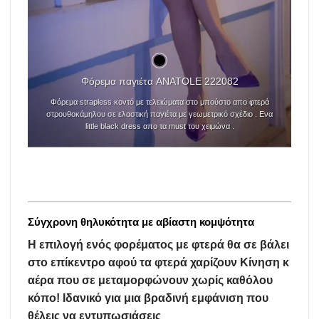
Φόρεμα παγιέτα ANATOLE 222082
Φόρεμα strapless κοντό με τελειώματα στο μπούστο απο φτερά
στρουθοκάμηλου σε ελαστική παγιέτα με γεωμετρικό σχέδιο . Ενα
little black dress απο τα
must του χειμώνα
.
Σύγχρονη θηλυκότητα με αβίαστη κομψότητα
Η επιλογή ενός φορέματος με φτερά θα σε βάλει
στο επίκεντρο αφού τα φτερά χαρίζουν Κίνηση κ
αέρα που σε μεταμορφώνουν χωρίς καθόλου
κόπο! Ιδανικό για μια βραδινή εμφάνιση που
θέλεις να εντυπωσιάσεις