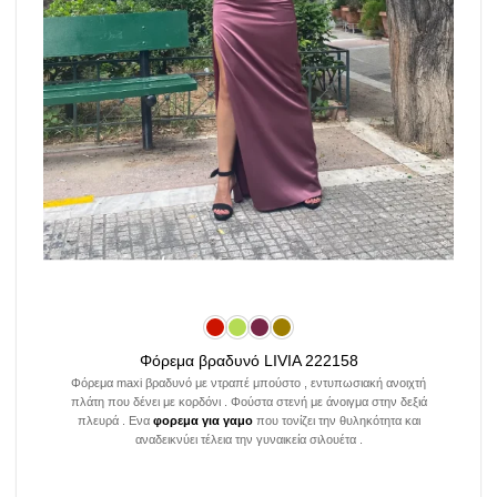
Φόρεμα βραδυνό LIVIA 222158
Φόρεμα maxi βραδυνό με ντραπέ μπούστο , εντυπωσιακή ανοιχτή
πλάτη που δένει με κορδόνι . Φούστα στενή με άνοιγμα στην δεξιά
πλευρά . Ενα
φορεμα για γαμο
που τονίζει την θυληκότητα και
αναδεικνύει τέλεια την γυναικεία σιλουέτα .