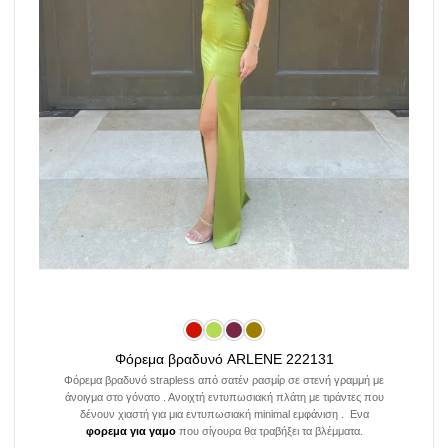
Φόρεμα βραδυνό ARLENE 222131
Φόρεμα βραδυνό strapless από σατέν ρασμίρ σε στενή γραμμή με
άνοιγμα στο γόνατο . Ανοιχτή εντυπωσιακή πλάτη με τιράντες που
δένουν χιαστή για μια εντυπωσιακή minimal εμφάνιση . Ενα
φορεμα για γαμο
που σίγουρα θα τραβήξει τα βλέμματα.