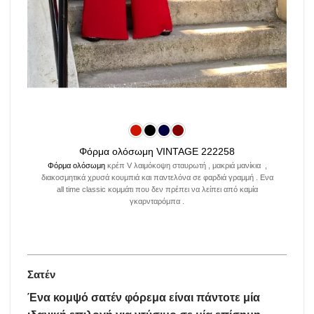
Φόρμα ολόσωμη VINTAGE 222258
Φόρμα ολόσωμη
κρέπ V λαιμόκοψη σταυρωτή , μακριά μανίκια ,
διακοσμητικά χρυσά κουμπιά και παντελόνα σε φαρδιά γραμμή . Ενα
all time classic κομμάτι που δεν πρέπει να λείπει από καμία
γκαρνταρόμπα .
Σατέν
Ένα κομψό σατέν φόρεμα είναι πάντοτε μία