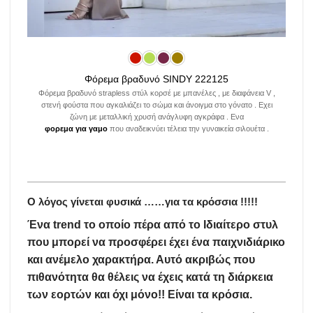
Φόρεμα βραδυνό SINDY 222125
Φόρεμα βραδυνό strapless στύλ κορσέ με μπανέλες , με διαφάνεια V ,
στενή φούστα που αγκαλιάζει το σώμα και άνοιγμα στο γόνατο . Εχει
ζώνη με μεταλλική χρυσή ανάγλυφη αγκράφα . Ενα
φορεμα για γαμο
που αναδεικνύει τέλεια την γυναικεία σιλουέτα .
Ο λόγος γίνεται φυσικά ……για τα κρόσσια !!!!!
Ένα trend το οποίο πέρα από το Ιδιαίτερο στυλ
που μπορεί να προσφέρει έχει ένα παιχνιδιάρικο
και ανέμελο χαρακτήρα. Αυτό ακριβώς που
πιθανότητα θα θέλεις να έχεις κατά τη διάρκεια
των εορτών και όχι μόνο!! Είναι τα κρόσια.