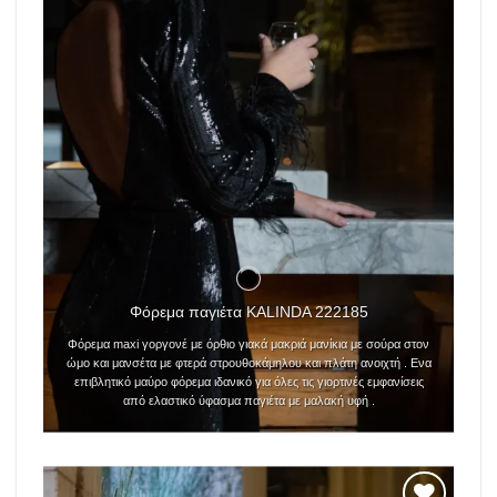
Φόρεμα παγιέτα KALINDA 222185
Φόρεμα maxi γοργονέ με όρθιο γιακά μακριά μανίκια με σούρα στον
ώμο και μανσέτα με φτερά στρουθοκάμηλου και πλάτη ανοιχτή . Ενα
επιβλητικό μαύρο φόρεμα ιδανικό για όλες τις
γιορτινές εμφανίσεις
από ελαστικό ύφασμα παγιέτα με μαλακή υφή .