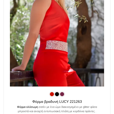
Φόρμα βραδυνή LUCY 221263
Φόρμα ολόσωμη
σατέν με ένα ώμο διακοσμημένο με glitter φάσα
μπροστά και ανοιχτή εντυπωσιακή πλάτη με κορδόνια τιράντες .