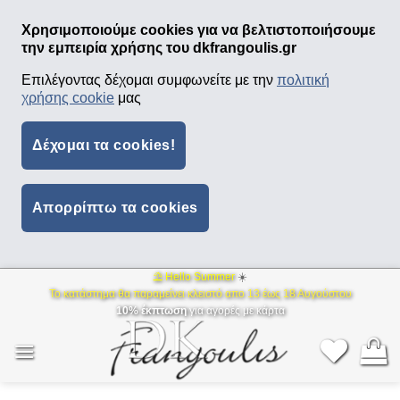
Χρησιμοποιούμε cookies για να βελτιστοποιήσουμε
την εμπειρία χρήσης του dkfrangoulis.gr
Επιλέγοντας δέχομαι συμφωνείτε με την
πολιτική
χρήσης cookie
μας
Δέχομαι τα cookies!
Απορρίπτω τα cookies
⛱ Hello Summer
☀️
Μετάβαση
Το κατάστημα θα παραμείνει κλειστό απο 13 έως 18 Αυγούστου
στο
10% έκπτωση
για αγορές με κάρτα
περιεχόμενο