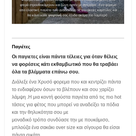
φτερά στρουθοκάμηλου και ζώνη σατέν με αγκράφα . Ενα φόρεμα
απο ελαστική παγιέτα που αναδεικνύει τις γυναικείες καμπύλες και
θα κάνει κάθε
γιορτινή
σας έξοδο ακόμα πιο λαμπερή .
Παγιέτες
Οι παγιετες είναι πάντα τέλειες για όταν θέλεις
να φορέσεις κάτι εκθαμβωτικό που θα τραβάει
όλα τα βλέμματα επάνω σου.
Διάλεξε ένα Χρυσό φορεμα που και κεντρίζει πάντα
το ενδιαφέρον όσων το βλέπουν και σου χαρίζει
λάμψη .Η μια κοντή φούστα παγιέτα από τις πιο hot
τάσεις για φέτος που μπορεί να αναδείξει τα πόδια
και την θηλυκότητα σου με
μοναδικό τρόπο συνδύασε την με πουκάμισο,
μπλούζα ένα σακάκι over size και σίγουρα θα είσαι
πάντα σικάτη