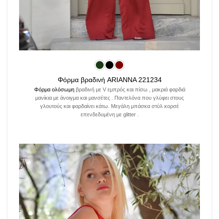
Φόρμα βραδινή ARIANNA 221234
Φόρμα ολόσωμη
βραδινή με V εμπρός και πίσω , μακριά φαρδιά
μανίκια με άνοιγμα και μανσέτες . Παντελόνα που γλύφει στους
γλουτούς και φαρδαίνει κάτω. Μεγάλη μπάσκα στύλ κορσέ
επενδεδυμένη με glitter .
Add to
wishlist