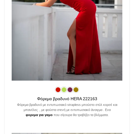
Φόρεμα βραδυνό HERA 222163
Φόρεμα βραδυνό με εντυπωσιακό strapless μπούστο στύλ κορσέ και
μπανέλες , με φούστα στενή με εντυπωσιακό άνοιγμα . Ενα
φορεμα για γαμο
που σίγουρα θα τραβήξει τα βλέμματα.