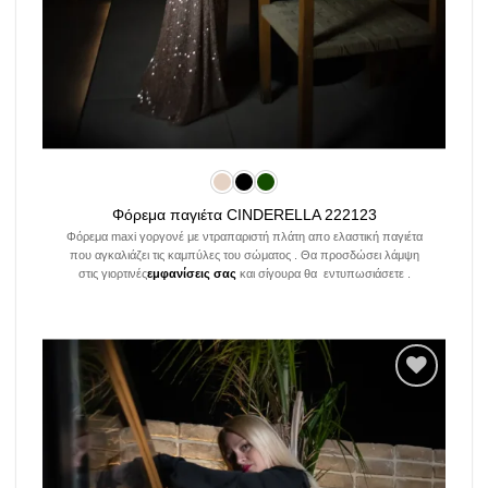
Φόρεμα παγιέτα CINDERELLA 222123
Φόρεμα maxi γοργονέ με ντραπαριστή πλάτη απο ελαστική παγιέτα
που αγκαλιάζει τις καμπύλες του σώματος . Θα προσδώσει λάμψη
στις γιορτινές
εμφανίσεις σας
και σίγουρα θα εντυπωσιάσετε .
Add to
wishlist