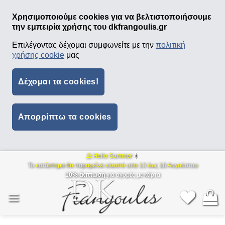
Χρησιμοποιούμε cookies για να βελτιστοποιήσουμε
την εμπειρία χρήσης του dkfrangoulis.gr
Επιλέγοντας δέχομαι συμφωνείτε με την
πολιτική
χρήσης cookie
μας
Δέχομαι τα cookies!
Απορρίπτω τα cookies
⛱ Hello Summer
☀️
Μετάβαση
Το κατάστημα θα παραμείνει κλειστό απο 13 έως 18 Αυγούστου
στο
10% έκπτωση
για αγορές με κάρτα
περιεχόμενο