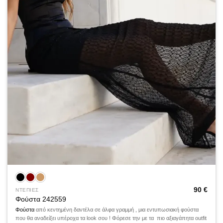
90
€
ΝΤΕΠΙΕΣ
Φούστα 242559
Φούστα
από κεντημένη δαντέλα σε άλφα γραμμή , μια εντυπωσιακή φούστα
που θα αναδείξει υπέροχα τα look σου ! Φόρεσε την με τα πιο αξιαγάπητα outfit