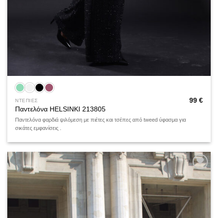
99
€
ΝΤΕΠΙΕΣ
Παντελόνα HELSINKI 213805
Παντελόνα φαρδιά ψιλόμεση με πιέτες και τσέπες από tweed ύφασμα για
σικάτες εμφανίσεις .
Add to
wishlist