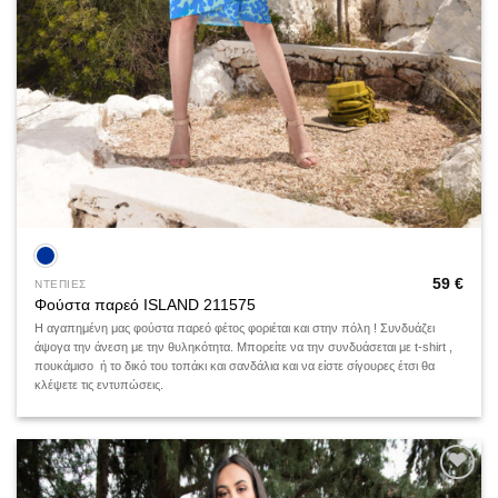
59
€
ΝΤΕΠΙΕΣ
Φούστα παρεό ISLAND 211575
Η αγαπημένη μας φούστα παρεό φέτος φοριέται και στην πόλη ! Συνδυάζει
άψογα την άνεση με την θυληκότητα. Μπορείτε να την συνδυάσεται με t-shirt ,
πουκάμισο ή το δικό του τοπάκι και σανδάλια και να είστε σίγουρες έτσι θα
κλέψετε τις εντυπώσεις.
Add to