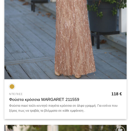
118
€
ΝΤΕΠΙΕΣ
Φούστα κρόσσια MARGARET 211559
Φούστα maxi τούλι κεντητό παγιέτα κρόσσια σε άλφα γραμμή. Για εσένα που
ξέρεις πως να τραβάς τα βλέμματα σε κάθε εμφάνιση .