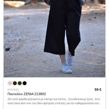
59
€
ΝΤΕΠΙΕΣ
Παντελόνι ZENIA 213802
Ζίπ κιλότ φαρδιά ψηλόμεση με λάστιχο και τσέπες . Συνοδεύεται με ζώνη , Ενα
must have item που σου δίνει αμέτρητες επιλογές για την καθημερινότητα σου .