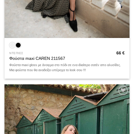
66
€
ΝΤΕΠΙΕΣ
Φούστα maxi CARΕΝ 211567
Φούστα maxi gloss με άνοιγμα στο πόδι σε ενα ιδιαίτερο σατέν απο αλυσίδες.
Μια φούστα που θα αναδείξει υπέροχα το look σου !!!
Add to
wishlist