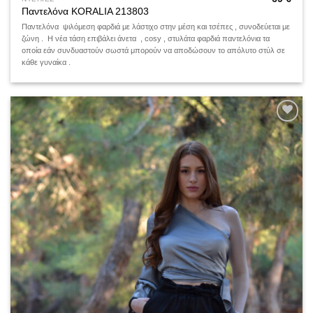
Παντελόνα KORALIA 213803
Παντελόνα ψιλόμεση φαρδιά με λάστιχο στην μέση και τσέπες , συνοδεύεται με
ζώνη . Η νέα τάση επιβάλει άνετα , cosy , στυλάτα φαρδιά παντελόνια τα
οποία εάν συνδυαστούν σωστά μπορούν να αποδώσουν το απόλυτο στύλ σε
κάθε γυναίκα .
Add to
wishlist