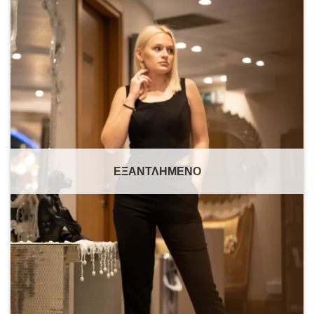
Add to
wishlist
ΕΞΑΝΤΛΗΜΈΝΟ