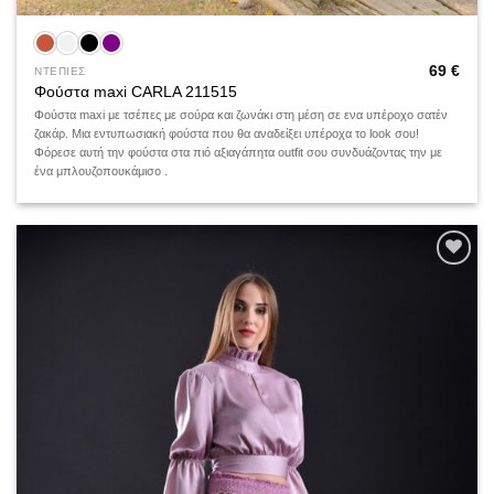
69
€
ΝΤΕΠΙΕΣ
Φούστα maxi CARLA 211515
Φούστα maxi με τσέπες με σούρα και ζωνάκι στη μέση σε ενα υπέροχο σατέν
ζακάρ. Μια εντυπωσιακή φούστα που θα αναδείξει υπέροχα το look σου!
Φόρεσε αυτή την φούστα στα πιό αξιαγάπητα outfit σου συνδυάζοντας την με
ένα μπλουζοπουκάμισο .
Add to
wishlist