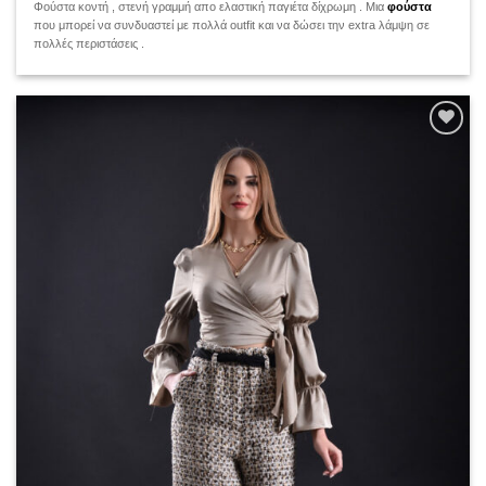
Φούστα κοντή , στενή γραμμή απο ελαστική παγιέτα δίχρωμη . Μια
φούστα
που μπορεί να συνδυαστεί με πολλά outfit και να δώσει την extra λάμψη σε
πολλές περιστάσεις .
Add to
wishlist