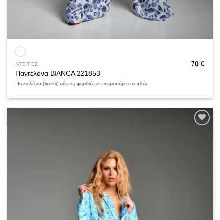
70
€
ΝΤΕΠΙΕΣ
Παντελόνα BIANCA 221853
Παντελόνα βισκόζ αέρινη φαρδιά με φερμουάρ στο πλάι .
Add to
wishlist