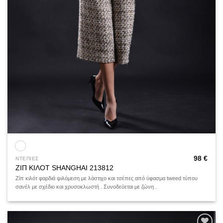
98
€
ΝΤΕΠΙΕΣ
ΖΙΠ ΚΙΛΟΤ SHANGHAI 213812
Ζίπ κιλότ φαρδιά ψιλόμεση με λάστιχο και τσέπες από ύφασμα tweed τύπου
σανέλ με σχέδιο και χρυσοκλωστή . Συνοδεύεται με ζώνη .