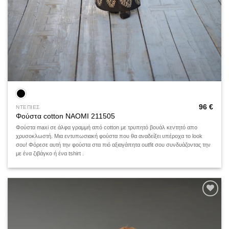
96
€
ΝΤΕΠΙΕΣ
Φούστα cotton NAOMI 211505
Φούστα maxi σε άλφα γραμμή από cotton με τρυπητό βουάλ κεντητό απο
χρυσοκλωστή. Μια εντυπωσιακή φούστα που θα αναδείξει υπέροχα το look
σου! Φόρεσε αυτή την φούστα στα πιό αξιαγάπητα outfit σου συνδυάζοντας την
με ένα ζιβάγκο ή ένα tshirt .
Add to
wishlist