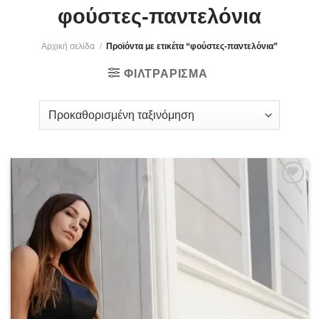
φούστες-παντελόνια
Αρχική σελίδα
/
Προϊόντα με ετικέτα “φούστες-παντελόνια”
ΦΙΛΤΡΆΡΙΣΜΑ
Add to
wishlist