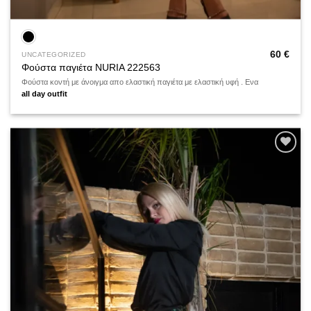
60
€
UNCATEGORIZED
Φούστα παγιέτα NURIA 222563
Φούστα κοντή με άνοιγμα απο ελαστική παγιέτα με ελαστική υφή . Ενα
all day outfit
Add to
wishlist