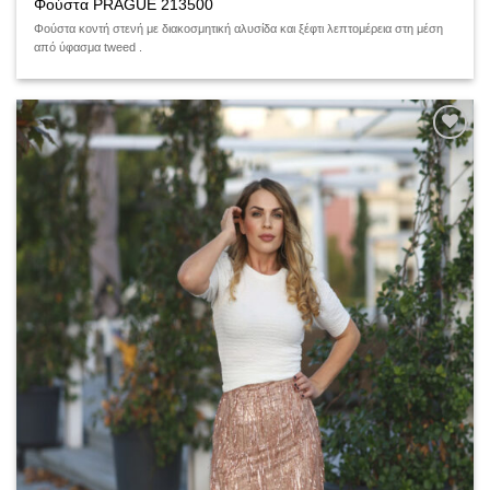
Φούστα PRAGUE 213500
Φούστα κοντή στενή με διακοσμητική αλυσίδα και ξέφτι λεπτομέρεια στη μέση
από ύφασμα tweed .
Add to
wishlist