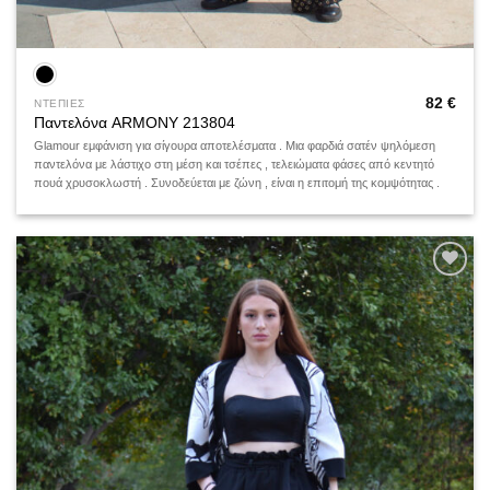
82
€
ΝΤΕΠΙΕΣ
Παντελόνα ARMONY 213804
Glamour εμφάνιση για σίγουρα αποτελέσματα . Μια φαρδιά σατέν ψηλόμεση
παντελόνα με λάστιχο στη μέση και τσέπες , τελειώματα φάσες από κεντητό
πουά χρυσοκλωστή . Συνοδεύεται με ζώνη , είναι η επιτομή της κομψότητας .
Add to
wishlist