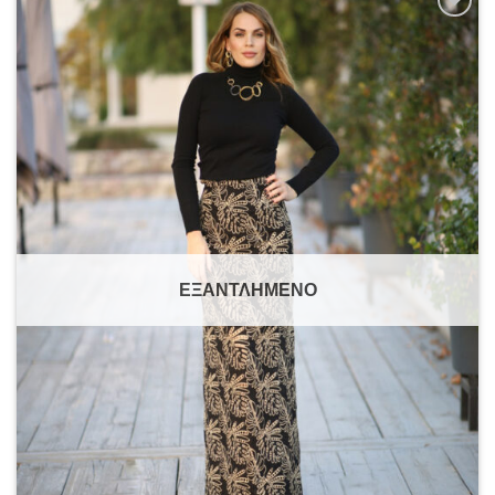
Add to
wishlist
ΕΞΑΝΤΛΗΜΈΝΟ