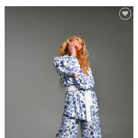
Add to
wishlist