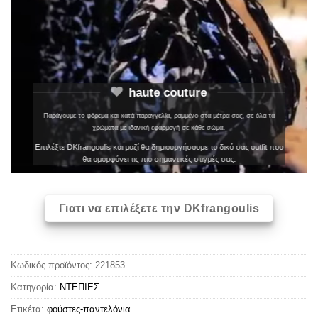
haute couture
Παράγουμε το φόρεμα και κατά παραγγελία, ραμμένο στα μέτρα σας, σε όλα τα
χρώματα με ιδανική εφαρμογή σε κάθε σώμα.
Επιλέξτε DKfrangoulis και μαζί θα δημιουργήσουμε το δικό σας outfit που
θα ομορφύνει τις πιο σημαντικές στιγμές σας.
Γιατι να επιλέξετε την DKfrangoulis
Κωδικός προϊόντος:
221853
Κατηγορία:
ΝΤΕΠΙΕΣ
Ετικέτα:
φούστες-παντελόνια