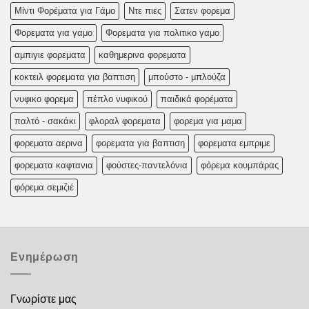
Μίντι Φορέματα για Γάμο
Ντε πιες
Σατεν φορεμα
Φορεματα για γαμο
Φορεματα για πολιτικο γαμο
αμπιγιε φορεματα
καθημερινα φορεματα
κοκτειλ φορεματα για βαπτιση
μπούστο - μπλούζα
νυφικο φορεμα
πέπλο νυφικού
παιδικά φορέματα
παλτό - σακάκι
φλοραλ φορεματα
φορεμα για μαμα
φορεματα αερινα
φορεματα για βαπτιση
φορεματα εμπριμε
φορεματα καφτανια
φούστες-παντελόνια
φόρεμα κουμπάρας
φόρεμα σεμιζιέ
Ενημέρωση
Γνωρίστε μας