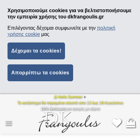
Χρησιμοποιούμε cookies για να βελτιστοποιήσουμε
την εμπειρία χρήσης του dkfrangoulis.gr
Επιλέγοντας δέχομαι συμφωνείτε με την
πολιτική
χρήσης cookie
μας
Δέχομαι τα cookies!
Απορρίπτω τα cookies
⛱ Hello Summer
☀️
Μετάβαση
Το κατάστημα θα παραμείνει κλειστό απο 13 έως 18 Αυγούστου
στο
10% έκπτωση
για αγορές με κάρτα
περιεχόμενο