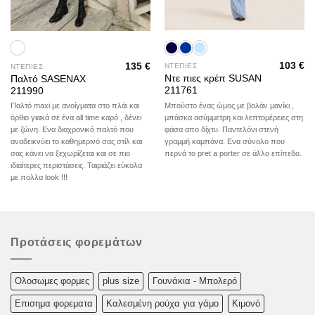
103
€
135
€
ΝΤΕΠΙΕΣ
ΝΤΕΠΙΕΣ
Ντε πιες κρέπ SUSAN
Παλτό SASENAX
211761
211990
Μπούστο ένας ώμος με βολάν μανίκι ,
Παλτό maxi με ανοίγματα στο πλάι και
μπάσκα ασύμμετρη και λεπτομέρειες στη
όρθιο γιακά σε ένα all time καρό , δένει
φάσα απο δίχτυ. Παντελόνι στενή
με ζώνη. Ενα διαχρονικό παλτό που
γραμμή καμπάνα. Ενα σύνολο που
αναδεικνύει το καθημερινό σας στίλ και
περνά το pret a porter σε άλλο επίπεδο.
σας κάνει να ξεχωρίζεται και σε πιο
ιδιαίτερες περιστάσεις. Ταιριάζει εύκολα
με πολλα look !!!
Προτάσεις φορεμάτων
Oλoσωμες φoρμες
plus size
Γουνάκια - Μπολερό
Επισημα φορεματα
Καλεσμένη ρούχα για γάμο
Κιμονό