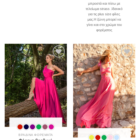
μπροστά και πίσω με
τελείωμα strass .Iδανικό
για τις plus size φίλες
μας.Η ζώνη μπορεί να
γίνει και στο χρώμα του
φορέματος
Add to
Add to
wishlist
wishlist
ΒΡΑΔΙΝΑ ΦΟΡΕΜΑΤΑ