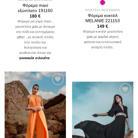
Φόρεμα maxi
εξώπλατο 191160
ΚΟΚΤΕΙΛ ΦΟΡΕΜΑΤΑ
Φόρεμα κοκτέιλ
180
€
MELANIE 221153
Φόρεμα για γάμο maxi ,
149
€
μουσελίνα gala με άνοιγμα
Φόρεμα κοκτέιλ μουσελίνα
στο πόδι και λεπτομέρειες
gala με φαρδιά αέρινη
glitter , με ανοικτή πλάτη
φούστα και εντυπωσιακή
που τονίζει την
ανοιχτή πλάτη .
θυληκότητα και
αναδυκνύει τέλεια την
γυναικεία σιλουέτα
.
Add to
wishlist
Add to
wishlist