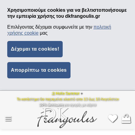
Χρησιμοποιούμε cookies για να βελτιστοποιήσουμε
την εμπειρία χρήσης του dkfrangoulis.gr
Επιλέγοντας δέχομαι συμφωνείτε με την
πολιτική
χρήσης cookie
μας
Δέχομαι τα cookies!
Απορρίπτω τα cookies
⛱ Hello Summer
☀️
Μετάβαση
Το κατάστημα θα παραμείνει κλειστό απο 13 έως 18 Αυγούστου
στο
10% έκπτωση
για αγορές με κάρτα
περιεχόμενο