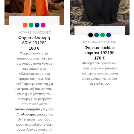
ΦΟΡΜΕΣ ΟΛΟΣΩΜΕΣ
Φόρμα ολόσωμη
ARIA 231262
ΒΡΑΔΙΝΑ ΦΟΡΕΜΑΤΑ
Φόρεμα cocktail
160
€
καφτάνι 192190
Φόρμα ολόσωμη με
170
€
παρτούς ώμους , δέσιμο
Φόρεμα maxi μουσελίνα
στο λαιμό , παντελόνι σε
gala με μανίκια μπάσκα
ίσια γραμμή που
γκλίτερ με φούστα αέρινη
καλύπτεται απο πανό
άνετη γραμμή για τις plus
εμπρός και πίσω. Μια
size φίλες μας
πολύ όμορφη επιλογή για
μια εμφάνισή σας σε εναν
γάμο ή και βάπτιση που
θα τραβήξει τα βλέμματα
απο τα υπόλοιπα
νυφικά φορέματα
για γάμο
.Οι
ολόσωμες φόρμες
της
dkfrangoulis που τόσο
έχουν αγαπηθεί από όλες
συνεχίζουν να είναι από