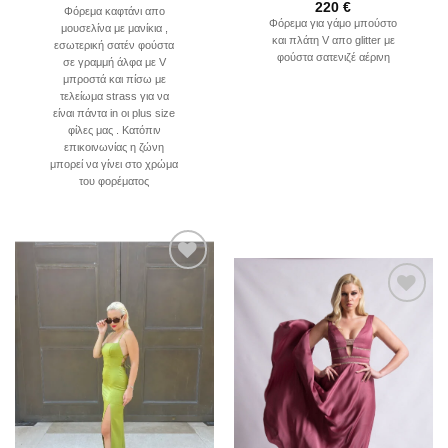
220
€
Φόρεμα καφτάνι απο
Φόρεμα για γάμο μπούστο
μουσελίνα με μανίκια ,
και πλάτη V απο glitter με
εσωτερική σατέν φούστα
φούστα σατενιζέ αέρινη
σε γραμμή άλφα με V
μπροστά και πίσω με
τελείωμα strass για να
είναι πάντα in οι plus size
φίλες μας . Κατόπιν
επικοινωνίας η ζώνη
μπορεί να γίνει στο χρώμα
του φορέματος
Add to
wishlist
Add to
wishlist