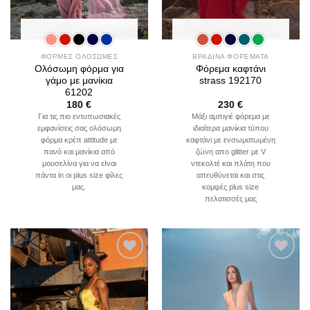
ΦΟΡΜΕΣ ΟΛΟΣΩΜΕΣ
ΒΡΑΔΙΝΑ ΦΟΡΕΜΑΤΑ
Ολόσωμη φόρμα για
Φόρεμα καφτάνι
γάμο με μανίκια
strass 192170
61202
180
€
230
€
Για τις πιο εντυπωσιακές
Μάξι αμπιγιέ φόρεμα με
εμφανίσεις σας ολόσωμη
ιδιαίτερα μανίκια τύπου
φόρμα κρέπ attitude με
καφτάνι με ενσωματωμένη
πανό και μανίκια από
ζώνη απο glitter με V
μουσελίνα για να εΙναι
ντεκολτέ και πλάτη που
πάντα in οι plus size φίλες
απευθύνεται και στις
μας.
κομψές plus size
πελατισσές μας
Add to
Add to
wishlist
wishlist