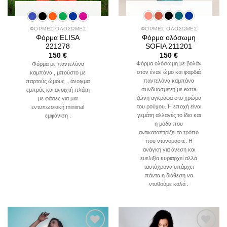
ΦΟΡΜΕΣ ΟΛΟΣΩΜΕΣ
ΦΟΡΜΕΣ ΟΛΟΣΩΜΕΣ
Φόρμα ολόσωμη
Φόρμα ELISA
SOFIA 211201
221278
150
€
150
€
Φόρμα ολόσωμη με βολάν
Φόρμα με παντελόνα
στον έναν ώμο και φαρδιά
καμπάνα , μπούστο με
παντελόνα καμπάνα
παρτούς ώμους , άνοιγμα
συνδυασμένη με extra
εμπρός και ανοιχτή πλάτη
ζώνη αγκράφα στο χρώμα
με φάσες για μια
του ρούχου. Η εποχή είναι
εντυπωσιακή minimal
γεμάτη αλλαγές το ίδιο και
εμφάνιση .
η μόδα που
αντικατοπτρίζει το τρόπο
που ντυνόμαστε. Η
ανάγκη για άνεση και
ευελιξία κυριαρχεί αλλά
ταυτόχρονα υπάρχει
πάντα η διάθεση να
ντυθούμε καλά .