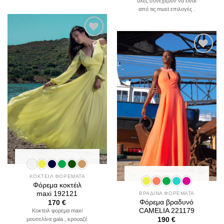
όλες συνεχίζουν να είναι
από τις must επιλογές .
Add to
wishlist
Add to
wishlist
ΚΟΚΤΕΙΛ ΦΟΡΕΜΑΤΑ
Φόρεμα κοκτέιλ
maxi 192121
ΒΡΑΔΙΝΑ ΦΟΡΕΜΑΤΑ
Φόρεμα βραδυνό
170
€
CAMELIA 221179
Κοκτειλ φορεμα maxi
μουσελίνα gala , κρουαζέ
190
€