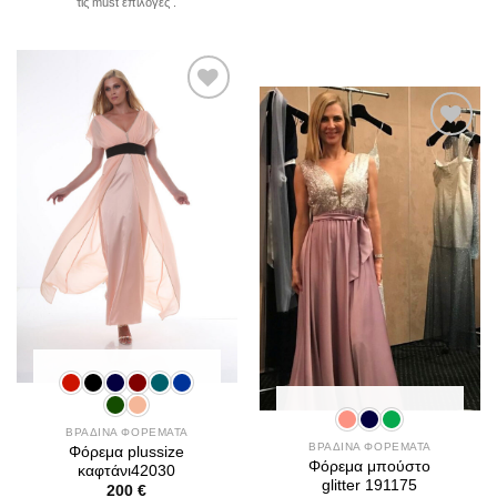
τις must επιλογές .
Add to
wishlist
Add to
wishlist
ΒΡΑΔΙΝΑ ΦΟΡΕΜΑΤΑ
ΒΡΑΔΙΝΑ ΦΟΡΕΜΑΤΑ
Φόρεμα plussize
Φόρεμα μπούστο
καφτάνι42030
glitter 191175
200
€