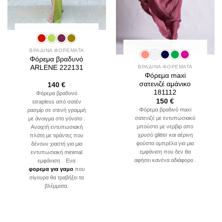
ΒΡΑΔΙΝΑ ΦΟΡΕΜΑΤΑ
Φόρεμα βραδυνό
ARLENE 222131
ΒΡΑΔΙΝΑ ΦΟΡΕΜΑΤΑ
Φόρεμα maxi
σατενιζέ αμάνικο
140
€
181112
Φόρεμα βραδυνό
150
€
strapless από σατέν
Φόρεμα βραδινό maxi
ρασμίρ σε στενή γραμμή
σατενιζέ με εντυπωσιακό
με άνοιγμα στο γόνατο .
μπούστο με νερβιρ απο
Ανοιχτή εντυπωσιακή
χρυσό glitter και αέρινη
πλάτη με τιράντες που
φούστα ομπρέλα για μια
δένουν χιαστή για μια
εμφάνιση που δεν θα
εντυπωσιακή minimal
αφήσει κανένα αδιάφορο .
εμφάνιση . Ενα
φορεμα για γαμο
που
σίγουρα θα τραβήξει τα
βλέμματα.