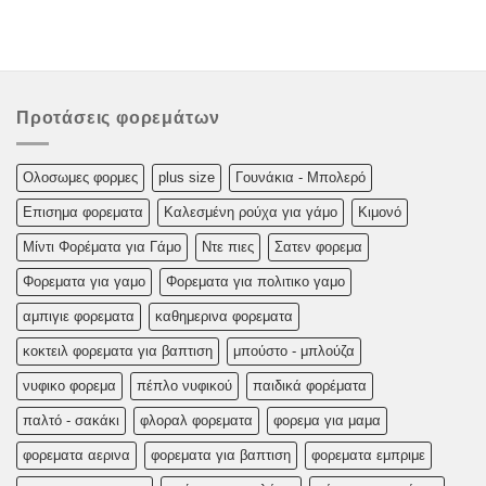
Προτάσεις φορεμάτων
Oλoσωμες φoρμες
plus size
Γουνάκια - Μπολερό
Επισημα φορεματα
Καλεσμένη ρούχα για γάμο
Κιμονό
Μίντι Φορέματα για Γάμο
Ντε πιες
Σατεν φορεμα
Φορεματα για γαμο
Φορεματα για πολιτικο γαμο
αμπιγιε φορεματα
καθημερινα φορεματα
κοκτειλ φορεματα για βαπτιση
μπούστο - μπλούζα
νυφικο φορεμα
πέπλο νυφικού
παιδικά φορέματα
παλτό - σακάκι
φλοραλ φορεματα
φορεμα για μαμα
φορεματα αερινα
φορεματα για βαπτιση
φορεματα εμπριμε