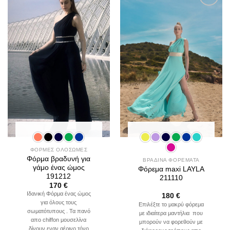
Add to
Add to
wishlist
wishlist
ΦΟΡΜΕΣ ΟΛΟΣΩΜΕΣ
Φόρμα βραδυνή για
ΒΡΑΔΙΝΑ ΦΟΡΕΜΑΤΑ
γάμο ένας ώμος
Φόρεμα maxi LAYLA
191212
211110
170
€
Ιδανική Φόρμα ένας ώμος
180
€
για όλους τους
Επιλέξτε το μακρύ φόρεμα
σωματότυπους . Τα πανό
με ιδιαίτερα μαντήλια που
απο chiffon μουσελίνα
μπορούν να φορεθούν με
δίνουν εναν αέρινο τόνο