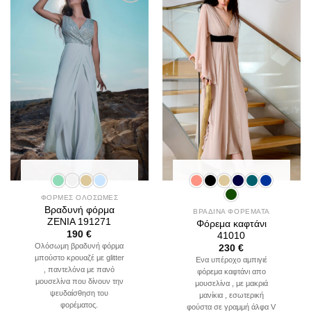
Add to
Add to
wishlist
wishlist
ΦΟΡΜΕΣ ΟΛΟΣΩΜΕΣ
Βραδυνή φόρμα
ΒΡΑΔΙΝΑ ΦΟΡΕΜΑΤΑ
ZENIA 191271
Φόρεμα καφτάνι
190
€
41010
Ολόσωμη βραδυνή φόρμα
230
€
μπούστο κρουαζέ με glitter
Ενα υπέροχο αμπιγιέ
, παντελόνα με πανό
φόρεμα καφτάνι απο
μουσελίνα που δίνουν την
μουσελίνα , με μακριά
ψευδαίσθηση του
μανίκια , εσωτερική
φορέματος.
φούστα σε γραμμή άλφα V