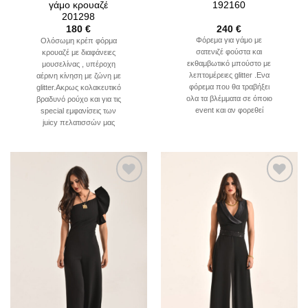
192160
γάμο κρουαζέ
201298
240
€
180
€
Φόρεμα για γάμο με
Ολόσωμη κρέπ φόρμα
σατενιζέ φούστα και
κρουαζέ με διαφάνειες
εκθαμβωτικό μπούστο με
μουσελίνας , υπέροχη
λεπτομέρειες glitter .Ενα
αέρινη κίνηση με ζώνη με
φόρεμα που θα τραβήξει
glitter.Aκρως κολακευτικό
ολα τα βλέμματα σε όποιο
βραδυνό ρούχο και για τις
event και αν φορεθεί
special εμφανίσεις των
juicy πελατισσών μας
Add to
Add to
wishlist
wishlist