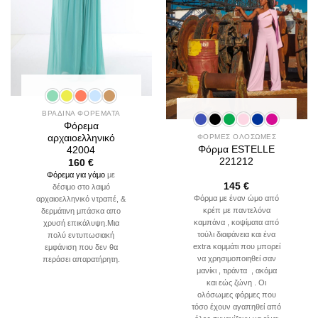
ΒΡΑΔΙΝΑ ΦΟΡΕΜΑΤΑ
Φόρεμα
αρχαιοελληνικό
ΦΟΡΜΕΣ ΟΛΟΣΩΜΕΣ
Φόρμα ESTELLE
42004
221212
160
€
Φόρεμα για γάμο
με
145
€
δέσιμο στο λαιμό
Φόρμα με έναν ώμο από
αρχαιοελληνικό ντραπέ, &
κρέπ με παντελόνα
δερμάτινη μπάσκα απο
καμπάνα , κοψίματα από
χρυσή επικάλυψη.Μια
τούλι διαφάνεια και ένα
πολύ εντυπωσιακή
extra κομμάτι που μπορεί
εμφάνιση που δεν θα
να χρησιμοποιηθεί σαν
περάσει απαρατήρητη.
μανίκι , τιράντα , ακόμα
και εώς ζώνη . Οι
ολόσωμες φόρμες που
τόσο έχουν αγαπηθεί από