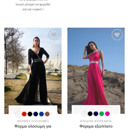
λευκό μπορεί να φορεθεί
και για νυφικό !
Add to
Add to
wishlist
wishlist
ΒΡΑΔΙΝΑ ΦΟΡΕΜΑΤΑ
ΦΟΡΜΕΣ ΟΛΟΣΩΜΕΣ
Φόρεμα εξώπλατο
Φόρμα ολόσωμη για