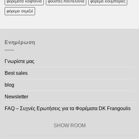
φορεματα καφτανια
φούστες-παντελόνια
φόρεμα κουμπάρας
φόρεμα σεμιζιέ
Ενημέρωση
Γνωρίστε μας
Best sales
blog
Newsletter
FAQ – Συχνές Ερωτήσεις για τα Φορέματα DK Frangoulis
SHOW ROOM