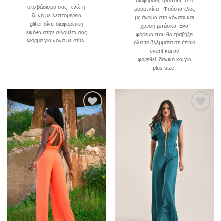
διάφορους τρόπους απο
στο βάδισμα σας , ενώ η
μουσελίνα . Φούστα κλός
ζώνη με λεπτομέρεια
μς άνοιμα στο γόνατο και
glitter δίνει διαφορετική
χρυσή μπάσκα. Ενα
εικόνα στην σιλουέτα σας
φόρεμα που θα τραβήξει
.Φόρμα για νονά με στύλ .
ολα τα βλέμματα σε όποιο
event και αν
φορεθεί.Ιδανικό και για
plus size.
Add to
Add to
wishlist
wishlist