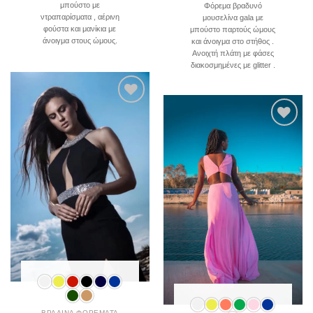
μπούστο με
Φόρεμα βραδυνό
ντραπαρίσματα , αέρινη
μουσελίνα gala με
φούστα και μανίκια με
μπούστο παρτούς ώμους
άνοιγμα στους ώμους.
και άνοιγμα στο στήθος .
Ανοιχτή πλάτη με φάσες
διακοσμημένες με glitter .
Add to
wishlist
Add to
wishlist
ΒΡΑΔΙΝΑ ΦΟΡΕΜΑΤΑ