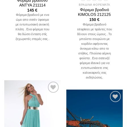
Φόρεμα βραδυνό
ANTYA 211114
ΒΡΑΔΙΝΑ ΦΟΡΕΜΑΤΑ
Φόρεμα βραδινό
145
€
KIMOLOS 212125
Φόρεμα βραδυνό με ενα
150
€
ώμο απο σατέν ύφασμα
Φόρεμα βραδυνό
με εντυπωσιακή ανοικτή
strapless με τιράντες που
πλάτη . Ενα φόρεμα που
δένουν στους ώμους . Το
θα δώσει ένταση στίς
μπούστο σουρώνει με
ξεχωριστές στιγμές σας .
κορδόνι αφήνοντας
άνοιγμα κάτω απο το
στήθος. Πλούσια αέρινη
φούστα . Ενα σατενιζέ
φόρεμα ιδανικό για να
εντυπωσιάσετε στις
καλοκαιρινές σας
εκδηλώσεις.
Add to
wishlist
Add to
wishlist