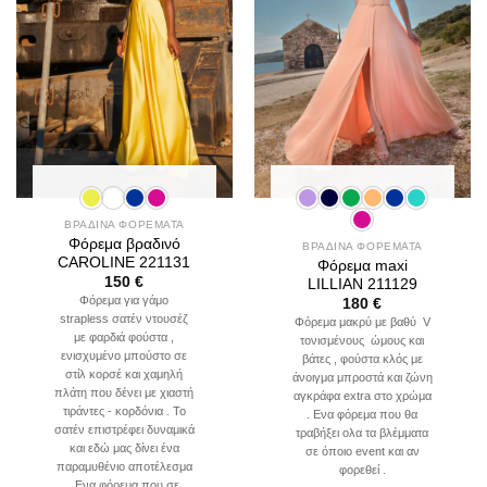
ΒΡΑΔΙΝΑ ΦΟΡΕΜΑΤΑ
Φόρεμα βραδινό
ΒΡΑΔΙΝΑ ΦΟΡΕΜΑΤΑ
CAROLINE 221131
Φόρεμα maxi
150
€
LILLIAN 211129
Φόρεμα για γάμο
180
€
strapless σατέν ντουσέζ
Φόρεμα μακρύ με βαθύ V
με φαρδιά φούστα ,
τονισμένους ώμους και
ενισχυμένο μπούστο σε
βάτες , φούστα κλός με
στίλ κορσέ και χαμηλή
άνοιγμα μπροστά και ζώνη
πλάτη που δένει με χιαστή
αγκράφα extra στο χρώμα
τιράντες - κορδόνια . Το
. Ενα φόρεμα που θα
σατέν επιστρέφει δυναμικά
τραβήξει ολα τα βλέμματα
και εδώ μας δίνει ένα
σε όποιο event και αν
παραμυθένιο αποτέλεσμα
φορεθεί .
. Ενα φόρεμα που σε