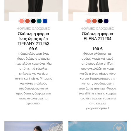
ΦΟΡΜΕΣ ΟΛΟΣΩΜΕΣ
ΦΟΡΜΕΣ ΟΛΟΣΩΜΕΣ
Ολόσωμη φόρμα
Ολόσωμη φόρμα
ένας ώμος κρέπ
ELENA 211264
TIFFANY 211253
99
€
190
€
Φόρμα ολόσωμη ένας
Φόρμα ολόσωμη με
ώμος βολάν στο μανίκι
σμόκιν γιακά και πανό
παντελόνα καμπάνα. Μια
από μουσελίνα chiffon
από τις πιό εύκολες
που αγκαλιάζει το κορμί
επιλογές για να είσαι
και δίνει έναν αέρινο τόνο
άνετη και instyle. Μπορείς
και μια θεατρικότητα στην
να κάνεις πολλούς
κίνηση , συνδυασμένη
συνδυασμούς και να
από ζώνη παγιέτα. Φόρμα
προσδώσεις διαφορετικό
ένα all time classic κομμάτι
ύφος ανάλογα με τα
που δέν πρέπει να λείπει
αξεσουάρ .
από καμμία
γκαρνταρόμπα !