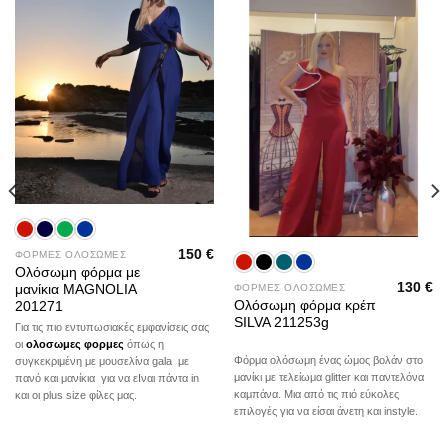
wishlist
wishlist
150
€
ΦΟΡΜΕΣ ΟΛΟΣΩΜΕΣ
Ολόσωμη φόρμα με
130
€
μανίκια MAGNOLIA
ΦΟΡΜΕΣ ΟΛΟΣΩΜΕΣ
Ολόσωμη φόρμα κρέπ
201271
SILVA 211253g
Για τις πιο εντυπωσιακές εμφανίσεις σας
οι
ολοσωμες φορμες
όπως η
Φόρμα ολόσωμη ένας ώμος βολάν στο
συγκεκριμένη με μουσελίνα gala με
μανίκι με τελείωμα glitter και παντελόνα
πανό και μανίκια για να εΙναι πάντα in
καμπάνα. Μια από τις πιό εύκολες
και οι plus size φίλες μας.
επιλογές για να είσαι άνετη και instyle.