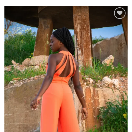
Add to
wishlist