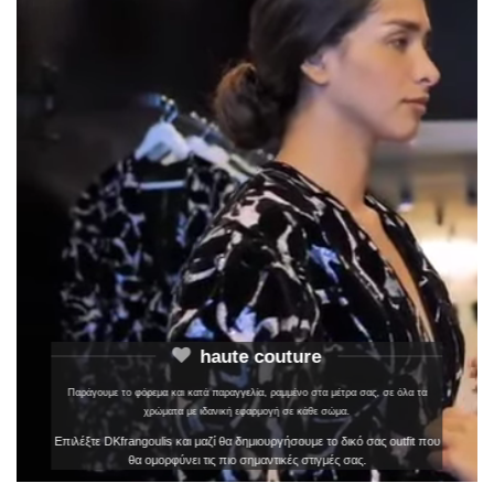
haute couture
Παράγουμε το φόρεμα και κατά παραγγελία, ραμμένο στα μέτρα σας, σε όλα τα
χρώματα με ιδανική εφαρμογή σε κάθε σώμα.
Επιλέξτε DKfrangoulis και μαζί θα δημιουργήσουμε το δικό σας outfit που
θα ομορφύνει τις πιο σημαντικές στιγμές σας.