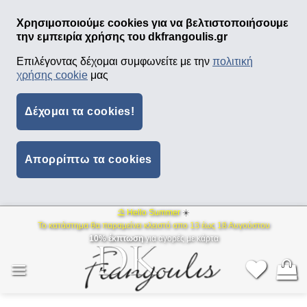
Χρησιμοποιούμε cookies για να βελτιστοποιήσουμε
την εμπειρία χρήσης του dkfrangoulis.gr
Επιλέγοντας δέχομαι συμφωνείτε με την
πολιτική
χρήσης cookie
μας
Δέχομαι τα cookies!
Απορρίπτω τα cookies
⛱ Hello Summer
☀️
Μετάβαση
Το κατάστημα θα παραμείνει κλειστό απο 13 έως 18 Αυγούστου
στο
10% έκπτωση
για αγορές με κάρτα
περιεχόμενο