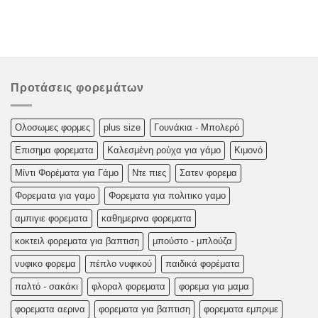
Προτάσεις φορεμάτων
Oλoσωμες φoρμες
plus size
Γουνάκια - Μπολερό
Επισημα φορεματα
Καλεσμένη ρούχα για γάμο
Κιμονό
Μίντι Φορέματα για Γάμο
Ντε πιες
Σατεν φορεμα
Φορεματα για γαμο
Φορεματα για πολιτικο γαμο
αμπιγιε φορεματα
καθημερινα φορεματα
κοκτειλ φορεματα για βαπτιση
μπούστο - μπλούζα
νυφικο φορεμα
πέπλο νυφικού
παιδικά φορέματα
παλτό - σακάκι
φλοραλ φορεματα
φορεμα για μαμα
φορεματα αερινα
φορεματα για βαπτιση
φορεματα εμπριμε