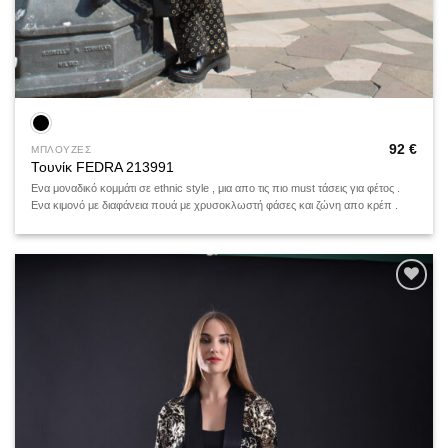
92
€
ΜΠΛΟΥΖΕΣ
Τουνίκ FEDRA 213991
Ενα μοναδικό κομμάτι σε ethnic style , μια απο τις πιο must τάσεις για φέτος .
Ενα κιμονό με διαφάνεια πουά με χρυσοκλωστή φάσες και ζώνη απο κρέπ .
Add to
wishlist