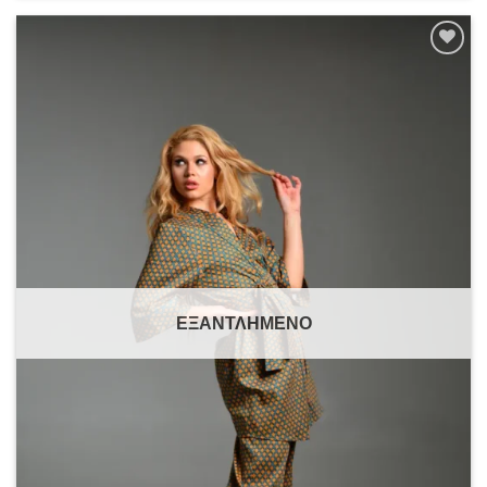
Add to
wishlist
ΕΞΑΝΤΛΗΜΈΝΟ