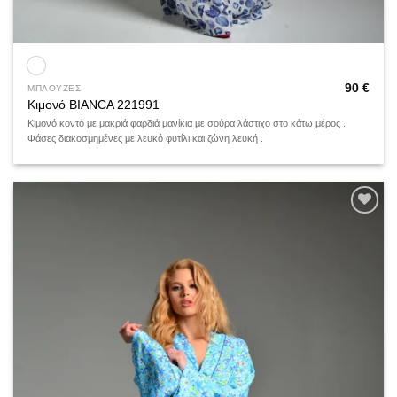
90
€
ΜΠΛΟΥΖΕΣ
Κιμονό BIANCA 221991
Κιμονό κοντό με μακριά φαρδιά μανίκια με σούρα λάστιχο στο κάτω μέρος .
Φάσες διακοσμημένες με λευκό φυτίλι και ζώνη λευκή .
Add to
wishlist