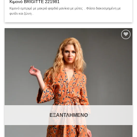
Κιμονό BRIGITTE 221981
Κιμονό εμπριμέ με μακριά φαρδιά μανίκια με μύτες . Φάσα διακοσμημένη με
φυτίλι και ζώνη .
Add to
wishlist
ΕΞΑΝΤΛΗΜΈΝΟ