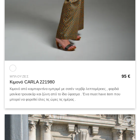
95
€
ΜΠΛΟΥΖΕΣ
Κιμονό CARLA 221980
Κιμονό από καμπαρντίνα εμπριμέ με σατέν νερβίρ λεπτομέρειες , φαρδιά
μανίκια τρουακάρ και ζώνη από το ίδιο ύφασμα . Ένα must have item που
μπορεί να φορεθεί όλες τις ώρες τις ημέρας .
Add to
wishlist