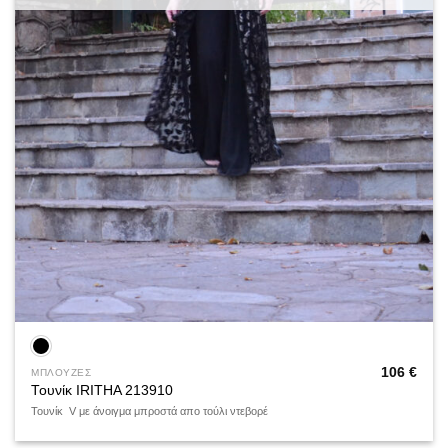
106
€
ΜΠΛΟΥΖΕΣ
Τουνίκ IRITHA 213910
Τουνίκ V με άνοιγμα μπροστά απο τούλι ντεβορέ