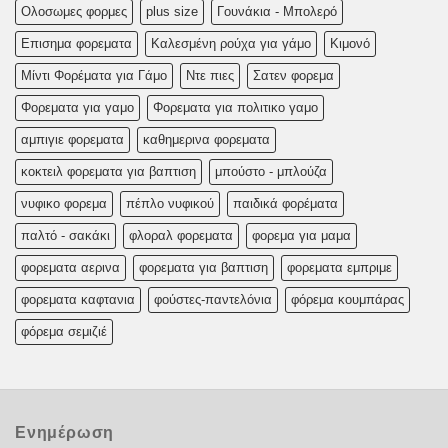
Oλoσωμες φoρμες
plus size
Γουνάκια - Μπολερό
Επισημα φορεματα
Καλεσμένη ρούχα για γάμο
Κιμονό
Μίντι Φορέματα για Γάμο
Ντε πιες
Σατεν φορεμα
Φορεματα για γαμο
Φορεματα για πολιτικο γαμο
αμπιγιε φορεματα
καθημερινα φορεματα
κοκτειλ φορεματα για βαπτιση
μπούστο - μπλούζα
νυφικο φορεμα
πέπλο νυφικού
παιδικά φορέματα
παλτό - σακάκι
φλοραλ φορεματα
φορεμα για μαμα
φορεματα αερινα
φορεματα για βαπτιση
φορεματα εμπριμε
φορεματα καφτανια
φούστες-παντελόνια
φόρεμα κουμπάρας
φόρεμα σεμιζιέ
Ενημέρωση