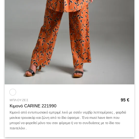
95
€
ΜΠΛΟΥΖΕΣ
Κιμονό CARINE 221990
Κιμονό από εντυπωσιακό εμπριμέ λινό με σατέν νερβίρ λεπτομέρειες , φαρδιά
μανίκια τρουακάρ και ζώνη από το ίδιο ύφασμα . Ένα must have item που
μπορεί να φορεθεί μόνο του σαν φόρεμα ή να το συνδυάσεις με το ίδιο του
παντελόνι .