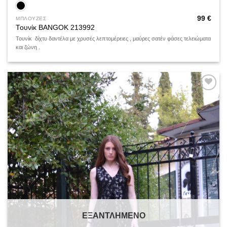
99
€
ΜΠΛΟΥΖΕΣ
Τουνίκ BANGOK 213992
Τουνίκ δίχτυ δαντέλα με χρυσές λεπτομέρειες , μαύρες σατέν φάσες τελειώματα
και ζώνη .
Add to
wishlist
ΕΞΑΝΤΛΗΜΈΝΟ