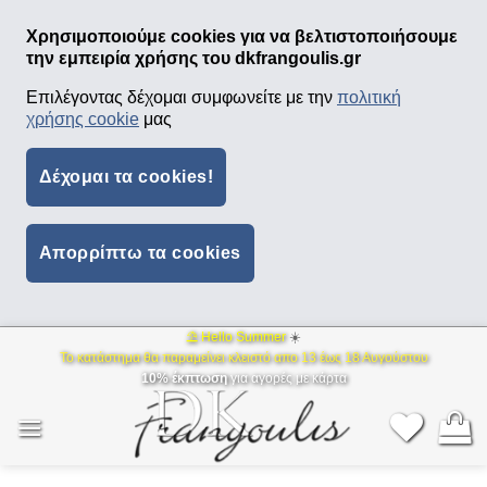
Χρησιμοποιούμε cookies για να βελτιστοποιήσουμε
την εμπειρία χρήσης του dkfrangoulis.gr
Επιλέγοντας δέχομαι συμφωνείτε με την
πολιτική
χρήσης cookie
μας
Δέχομαι τα cookies!
Απορρίπτω τα cookies
⛱ Hello Summer
☀️
Μετάβαση
Το κατάστημα θα παραμείνει κλειστό απο 13 έως 18 Αυγούστου
στο
10% έκπτωση
για αγορές με κάρτα
περιεχόμενο