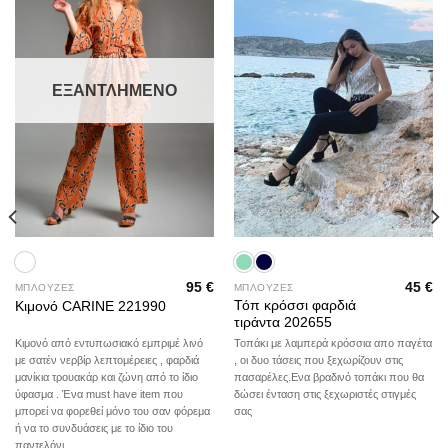
wishlist
wishlist
ΕΞΑΝΤΛΗΜΈΝΟ
95
€
45
€
ΜΠΛΟΥΖΕΣ
ΜΠΛΟΥΖΕΣ
Τόπ κρόσσι φαρδιά
Κιμονό CARINE 221990
τιράντα 202655
Κιμονό από εντυπωσιακό εμπριμέ λινό
Τοπάκι με λαμπερά κρόσσια απο παγέτα
με σατέν νερβίρ λεπτομέρειες , φαρδιά
, οι δυο τάσεις που ξεχωρίζουν στις
μανίκια τρουακάρ και ζώνη από το ίδιο
πασαρέλες.Ενα βραδινό τοπάκι που θα
ύφασμα . Ένα must have item που
δώσει ένταση στις ξεχωριστές στιγμές
μπορεί να φορεθεί μόνο του σαν φόρεμα
σας
ή να το συνδυάσεις με το ίδιο του
παντελόνι .