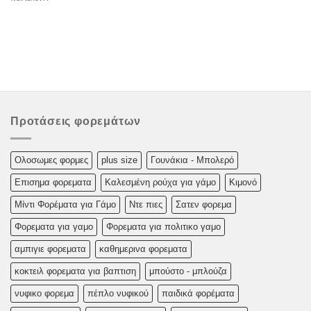
Προτάσεις φορεμάτων
Oλoσωμες φoρμες
plus size
Γουνάκια - Μπολερό
Επισημα φορεματα
Καλεσμένη ρούχα για γάμο
Κιμονό
Μίντι Φορέματα για Γάμο
Ντε πιες
Σατεν φορεμα
Φορεματα για γαμο
Φορεματα για πολιτικο γαμο
αμπιγιε φορεματα
καθημερινα φορεματα
κοκτειλ φορεματα για βαπτιση
μπούστο - μπλούζα
νυφικο φορεμα
πέπλο νυφικού
παιδικά φορέματα