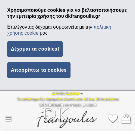
Χρησιμοποιούμε cookies για να βελτιστοποιήσουμε
την εμπειρία χρήσης του dkfrangoulis.gr
Επιλέγοντας δέχομαι συμφωνείτε με την
πολιτική
χρήσης cookie
μας
Δέχομαι τα cookies!
Απορρίπτω τα cookies
⛱ Hello Summer
☀️
Μετάβαση
Το κατάστημα θα παραμείνει κλειστό απο 13 έως 18 Αυγούστου
στο
10% έκπτωση
για αγορές με κάρτα
περιεχόμενο