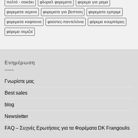
παλτό - σακάκι
φλοραλ φορεματα
φορεμα για μαμα
φορεματα αερινα
φορεματα για βαπτιση
φορεματα εμπριμε
φορεματα καφτανια
φούστες-παντελόνια
φόρεμα κουμπάρας
φόρεμα σεμιζιέ
Ενημέρωση
Γνωρίστε μας
Best sales
blog
Newsletter
FAQ – Συχνές Ερωτήσεις για τα Φορέματα DK Frangoulis