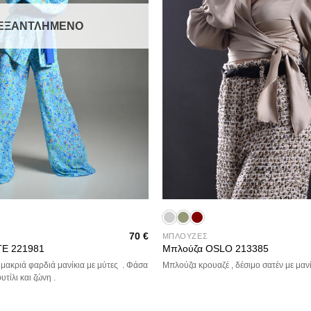
ΕΞΑΝΤΛΗΜΈΝΟ
+
70
€
ΜΠΛΟΥΖΕΣ
TE 221981
Μπλούζα OSLO 213385
 μακριά φαρδιά μανίκια με μύτες . Φάσα
Μπλούζα κρουαζέ , δέσιμο σατέν με μανί
τίλι και ζώνη .