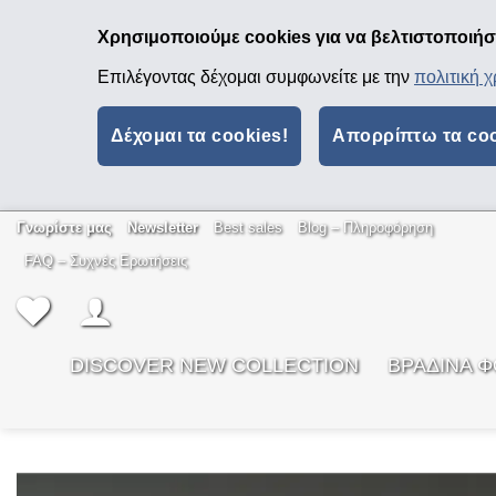
Χρησιμοποιούμε cookies για να βελτιστοποιήσο
Επιλέγοντας δέχομαι συμφωνείτε με την
πολιτική 
Δέχομαι τα cookies!
Απορρίπτω τα co
Μετάβαση
Γνωρίστε μας
Newsletter
Best sales
Βlog – Πληροφόρηση
στο
FAQ – Συχνές Ερωτήσεις
περιεχόμενο
DISCOVER NEW COLLECTION
ΒΡΑΔΙΝΑ 