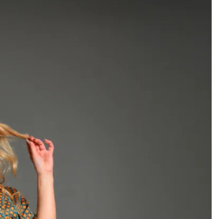
Add to
wishlist