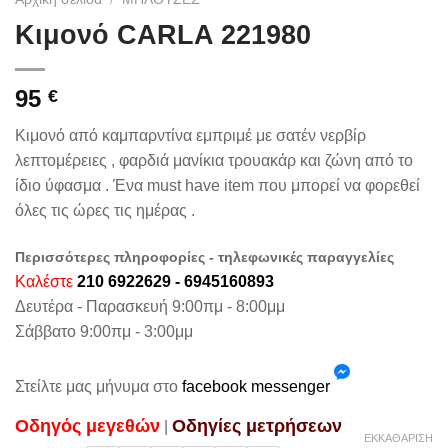
Κιμονό CARLA 221980
95
€
Κιμονό από καμπαρντίνα εμπριμέ με σατέν νερβίρ
λεπτομέρειες , φαρδιά μανίκια τρουακάρ και ζώνη από το
ίδιο ύφασμα . Ένα must have item που μπορεί να φορεθεί
όλες τις ώρες τις ημέρας .
Περισσότερες πληροφορίες - τηλεφωνικές παραγγελίες
Καλέστε
210 6922629 - 6945160893
Δευτέρα - Παρασκευή 9:00πμ - 8:00μμ
Σάββατο 9:00πμ - 3:00μμ
Στείλτε μας μήνυμα στο
facebook messenger
Oδηγός μεγεθών
Oδηγίες μετρήσεων
|
ΕΚΚΑΘΆΡΙΣΗ