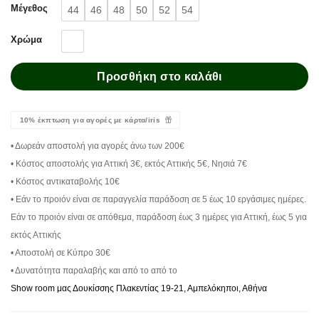
Μέγεθος
44
46
48
50
52
54
Χρώμα
Προσθήκη στο καλάθι
10% έκπτωση για αγορές με κάρτα/iris
• Δωρεάν αποστολή για αγορές άνω των 200€
• Κόστος αποστολής για Αττική 3€, εκτός Αττικής 5€, Νησιά 7€
• Κόστος αντικαταβολής 10€
• Εάν το προιόν είναι σε παραγγελία παράδοση σε 5 έως 10 εργάσιμες ημέρες.
Εάν το προιόν είναι σε απόθεμα, παράδοση έως 3 ημέρες για Αττική, έως 5 για
εκτός Αττικής
• Αποστολή σε Κύπρο 30€
• Δυνατότητα παραλαβής και από το από το
Show room μας Δουκίσσης Πλακεντίας 19-21, Αμπελόκηποι, Αθήνα