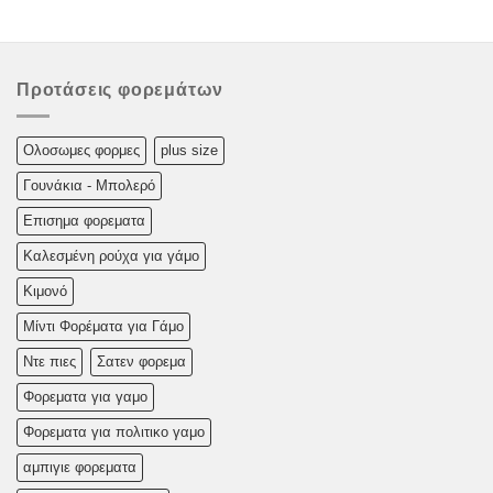
Προτάσεις φορεμάτων
Oλoσωμες φoρμες
plus size
Γουνάκια - Μπολερό
Επισημα φορεματα
Καλεσμένη ρούχα για γάμο
Κιμονό
Μίντι Φορέματα για Γάμο
Ντε πιες
Σατεν φορεμα
Φορεματα για γαμο
Φορεματα για πολιτικο γαμο
αμπιγιε φορεματα