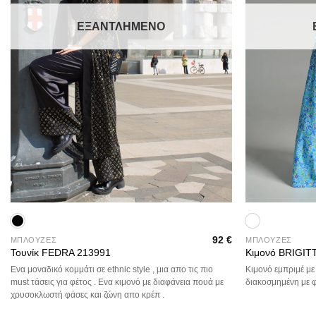
ΕΞΑΝΤΛΗΜΈΝΟ
+
+
92
€
ΜΠΛΟΥΖΕΣ
ΜΠΛΟΥΖΕΣ
Τουνίκ FEDRA 213991
Κιμονό BRIGIT
Ενα μοναδικό κομμάτι σε ethnic style , μια απο τις πιο
Κιμονό εμπριμέ με
must τάσεις για φέτος . Ενα κιμονό με διαφάνεια πουά με
διακοσμημένη με φυ
χρυσοκλωστή φάσες και ζώνη απο κρέπ .