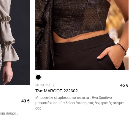
+
45
€
ΜΠΛΟΥΖΕΣ
Τόπ MARGOT 222602
Μπουστάκι strapless απο παγιέτα . Ενα βραδινό
43
€
μπουστάκι που θα δώσει ένταση στις ξεχωριστές στιγμές
σας
κια σούρα .