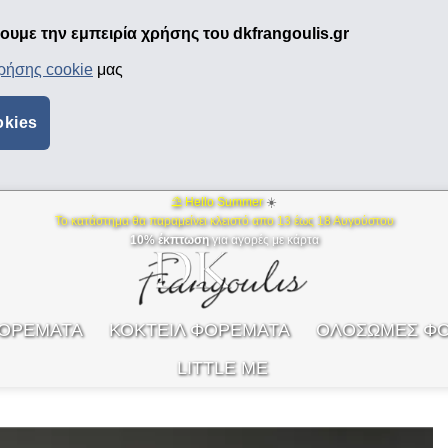
υμε την εμπειρία χρήσης του dkfrangoulis.gr
χρήσης cookie
μας
okies
⛱ Hello Summer
☀️
Το κατάστημα θα παραμείνει κλειστό απο 13 έως 18 Αυγούστου
10% έκπτωση
για αγορές με κάρτα
ΦΟΡΕΜΑΤΑ
ΚΟΚΤΕΙΛ ΦΟΡΕΜΑΤΑ
ΟΛΟΣΩΜΕΣ Φ
LITTLE ME