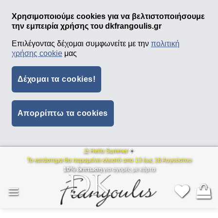
Χρησιμοποιούμε cookies για να βελτιστοποιήσουμε
την εμπειρία χρήσης του dkfrangoulis.gr
Επιλέγοντας δέχομαι συμφωνείτε με την
πολιτική
χρήσης cookie
μας
Δέχομαι τα cookies!
Απορρίπτω τα cookies
⛱ Hello Summer
☀️
Μετάβαση
Το κατάστημα θα παραμείνει κλειστό απο 13 έως 18 Αυγούστου
στο
10% έκπτωση
για αγορές με κάρτα
περιεχόμενο