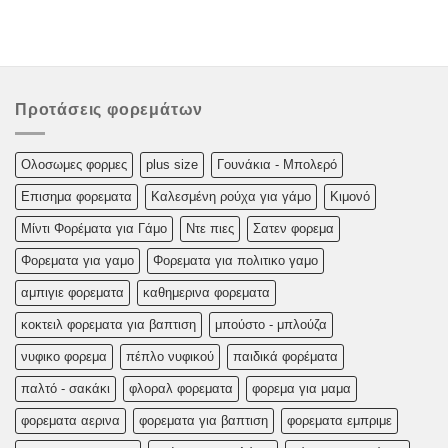
Προτάσεις φορεμάτων
Oλoσωμες φoρμες
plus size
Γουνάκια - Μπολερό
Επισημα φορεματα
Καλεσμένη ρούχα για γάμο
Κιμονό
Μίντι Φορέματα για Γάμο
Ντε πιες
Σατεν φορεμα
Φορεματα για γαμο
Φορεματα για πολιτικο γαμο
αμπιγιε φορεματα
καθημερινα φορεματα
κοκτειλ φορεματα για βαπτιση
μπούστο - μπλούζα
νυφικο φορεμα
πέπλο νυφικού
παιδικά φορέματα
παλτό - σακάκι
φλοραλ φορεματα
φορεμα για μαμα
φορεματα αερινα
φορεματα για βαπτιση
φορεματα εμπριμε