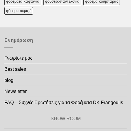
φορεματα καφτανια
φούστες-παντελόνια
φόρεμα κουμπάρας
φόρεμα σεμιζιέ
Ενημέρωση
Γνωρίστε μας
Best sales
blog
Newsletter
FAQ – Συχνές Ερωτήσεις για τα Φορέματα DK Frangoulis
SHOW ROOM