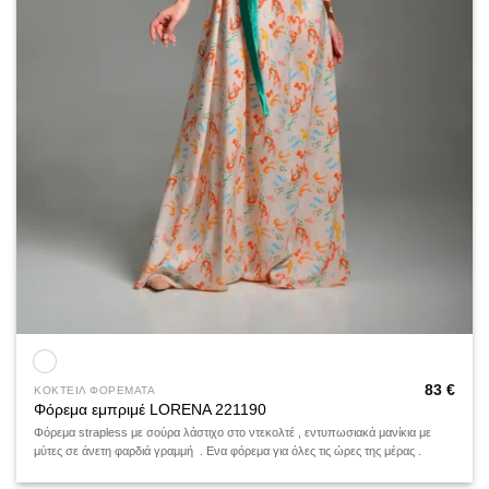
83
€
ΚΟΚΤΕΙΛ ΦΟΡΕΜΑΤΑ
Φόρεμα εμπριμέ LORENA 221190
Φόρεμα strapless με σούρα λάστιχο στο ντεκολτέ , εντυπωσιακά μανίκια με
μύτες σε άνετη φαρδιά γραμμή . Ενα φόρεμα για όλες τις ώρες της μέρας .