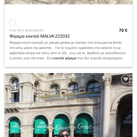
70
€
ΚΟΚΤΕΙΛ ΦΟΡΕΜΑΤΑ
Φόρεμα κοκτέιλ MALVA 222032
Φόρεμα κοντό κρουαζέ με μακριά μανίκια με λάστιχο στο τελείωμα και βολάν
στο κάτω μέρος της φούστας . Για τις πρωινές εμφανίσεις σου φόρεσε το με
αρβυλάκια ακόμα και πάνω απο το τζίν , ενώ για τις βραδινές με ψηλοτάκουνα
ή μπότες over the knee . Ενα
κοκτέιλ φόρεμα
που δεν περνάει απαρατήρητο .
Add to
wishlist