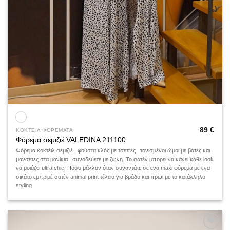
89
€
ΚΟΚΤΕΙΛ ΦΟΡΕΜΑΤΑ
Φόρεμα σεμιζιέ VALEDINA 211100
Φόρεμα κοκτέιλ σεμιζιέ , φούστα κλός με τσέπες , τονισμένοι ώμοι με βάτες και
μανσέτες στα μανίκια , συνοδεύετε με ζώνη. Το σατέν μπορεί να κάνει κάθε look
να μοιάζει ultra chic. Πόσο μάλλον όταν συναντάτε σε ενα maxi φόρεμα με ενα
σικάτο εμπριμέ σατέν animal print τέλειο για βράδυ και πρωί με το κατάλληλο
styling.