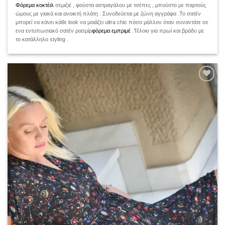
Φόρεμα κοκτέιλ
σεμιζιέ , φούστα αστραγάλου με τσέπες , μπούστο με παρτούς
ώμους με γιακά και ανοικτή πλάτη . Συνοδεύεται με ζώνη αγγράφα .Το σατέν
μπορεί να κάνει κάθε look να μοιάζει ultra chic πόσο μάλλον όταν συναντάτε σε
ενα εντυπωσιακό σατέν ρασμίρ
φόρεμα εμπριμέ
.Τέλοιο για πρωί και βράδυ με
το κατάλληλο styling .
Add to
wishlist