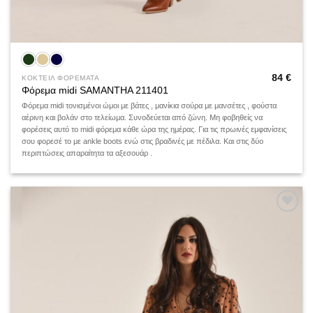
84
€
ΚΟΚΤΕΙΛ ΦΟΡΕΜΑΤΑ
Φόρεμα midi SAMANTHA 211401
Φόρεμα midi τονισμένοι ώμοι με βάτες , μανίκια σούρα με μανσέτες , φούστα
αέρινη και βολάν στο τελείωμα. Συνοδεύεται από ζώνη. Μη φοβηθείς να
φορέσεις αυτό το midi φόρεμα κάθε ώρα της ημέρας. Για τις πρωινές εμφανίσεις
σου φορεσέ το με ankle boots ενώ στις βραδινές με πέδιλα. Και στις δύο
περιπτώσεις απαραίτητα τα αξεσουάρ .
Add to
wishlist