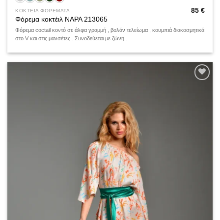
85
€
ΚΟΚΤΕΙΛ ΦΟΡΕΜΑΤΑ
Φόρεμα κοκτέιλ NAPA 213065
Φόρεμα coctail κοντό σε άλφα γραμμή , βολάν τελείωμα , κουμπιά διακοσμητικά
στο V και στις μανσέτες . Συνοδεύεται με ζώνη .
Add to
wishlist