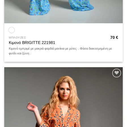
70
€
ΜΠΛΟΥΖΕΣ
Κιμονό BRIGITTE 221981
Κιμονό εμπριμέ με μακριά φαρδιά μανίκια με μύτες . Φάσα διακοσμημένη με
φυτίλι και ζώνη .
Add to
wishlist