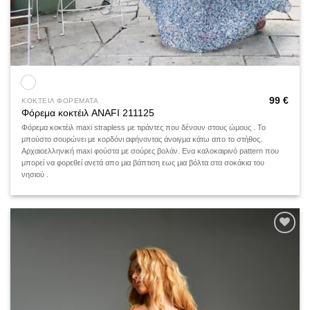
99
€
ΚΟΚΤΕΙΛ ΦΟΡΕΜΑΤΑ
Φόρεμα κοκτέιλ ANAFI 211125
Φόρεμα κοκτέιλ maxi strapless με τιράντες που δένουν στους ώμους . Το
μπούστο σουρώνει με κορδόνι αφήνοντας άνοιγμα κάτω απο το στήθος.
Αρχαιοελληνική maxi φούστα με σούρες βολάν. Ενα καλοκαιρινό pattern που
μπορεί να φορεθεί ανετά απο μια βάπτιση εως μια βόλτα στα σοκάκια του
νησιού .
Add to
wishlist