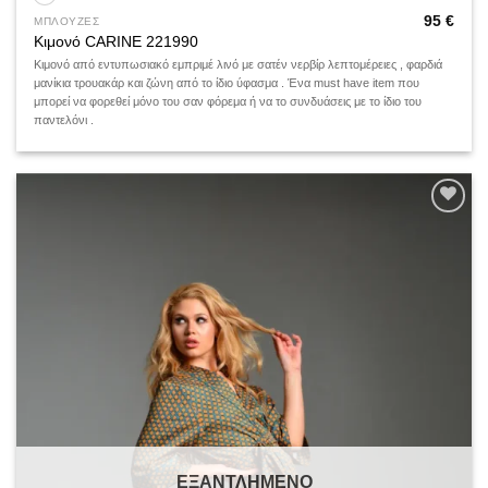
95
€
ΜΠΛΟΥΖΕΣ
Κιμονό CARINE 221990
Κιμονό από εντυπωσιακό εμπριμέ λινό με σατέν νερβίρ λεπτομέρειες , φαρδιά
μανίκια τρουακάρ και ζώνη από το ίδιο ύφασμα . Ένα must have item που
μπορεί να φορεθεί μόνο του σαν φόρεμα ή να το συνδυάσεις με το ίδιο του
παντελόνι .
Add to
wishlist
ΕΞΑΝΤΛΗΜΈΝΟ