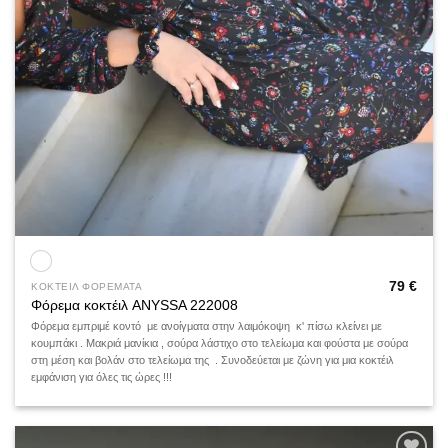
79
€
ΚΟΚΤΕΙΛ ΦΟΡΕΜΑΤΑ
Φόρεμα κοκτέιλ ANYSSA 222008
Φόρεμα εμπριμέ κοντό με ανοίγματα στην λαιμόκοψη κ' πίσω κλείνει με
κουμπάκι . Μακριά μανίκια , σούρα λάστιχο στο τελείωμα και φούστα με σούρα
στη μέση και βολάν στο τελείωμα της . Συνοδεύεται με ζώνη για μια κοκτέιλ
εμφάνιση για όλες τις ώρες !!!