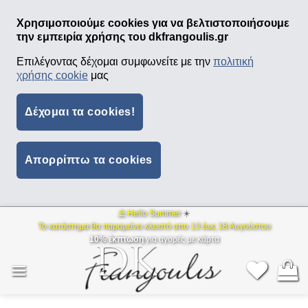
Χρησιμοποιούμε cookies για να βελτιστοποιήσουμε
την εμπειρία χρήσης του dkfrangoulis.gr
Επιλέγοντας δέχομαι συμφωνείτε με την
πολιτική
χρήσης cookie
μας
Δέχομαι τα cookies!
Απορρίπτω τα cookies
⛱ Hello Summer
☀️
Μετάβαση
Το κατάστημα θα παραμείνει κλειστό απο 13 έως 18 Αυγούστου
στο
10% έκπτωση
για αγορές με κάρτα
περιεχόμενο