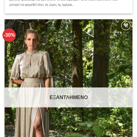
μπορεί να φορεθεί όλες τις ώρες τις ημέρας .
-30%
Add to
wishlist
ΕΞΑΝΤΛΗΜΈΝΟ