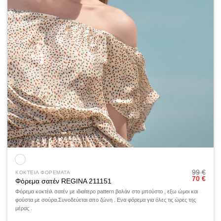
99
€
ΚΟΚΤΕΙΛ ΦΟΡΕΜΑΤΑ
Original
Η
70
€
Φόρεμα σατέν REGINA 211151
price
τρέχ
was:
τιμή
Φόρεμα κοκτέιλ σατέν με ιδιαίτερο pattern βολάν στο μπούστο , εξω ώμοι και
99 €.
είναι:
φούστα με σούρα.Συνοδεύεται απο ζώνη . Ενα φόρεμα για όλες τις ώρες της
70 €.
μέρας .