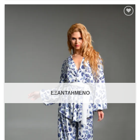
Add to
wishlist
ΕΞΑΝΤΛΗΜΈΝΟ