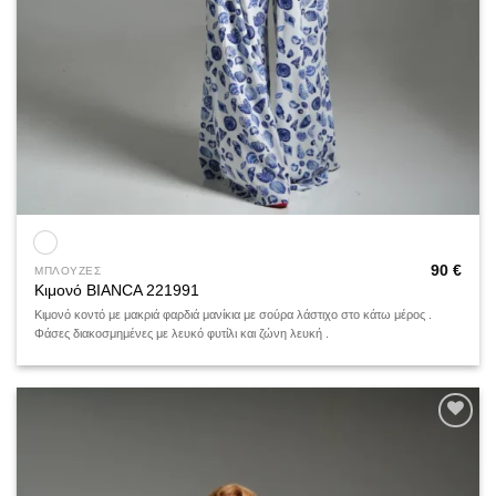
90
€
ΜΠΛΟΥΖΕΣ
Κιμονό BIANCA 221991
Κιμονό κοντό με μακριά φαρδιά μανίκια με σούρα λάστιχο στο κάτω μέρος .
Φάσες διακοσμημένες με λευκό φυτίλι και ζώνη λευκή .
Add to
wishlist