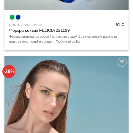
91
€
ΚΟΚΤΕΙΛ ΦΟΡΕΜΑΤΑ
Φόρεμα κοκτέιλ FELICIA 221199
Φόρεμα strapless με σούρα λάστιχο στο ντεκολτέ , εντυπωσιακά μανίκια με
μύτες σε άνετη φαρδιά γραμμή . Tιράντα αλυσίδα .
-29%
Add to
wishlist