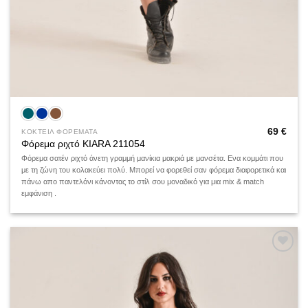
69
€
ΚΟΚΤΕΙΛ ΦΟΡΕΜΑΤΑ
Φόρεμα ριχτό KIARA 211054
Φόρεμα σατέν ριχτό άνετη γραμμή μανίκια μακριά με μανσέτα. Ενα κομμάτι που
με τη ζώνη του κολακεύει πολύ. Μπορεί να φορεθεί σαν φόρεμα διαφορετικά και
πάνω απο παντελόνι κάνοντας το στίλ σου μοναδικό για μια mix & match
εμφάνιση .
Add to
wishlist