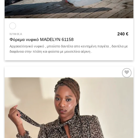
240
€
ΝΥΦΙΚΑ
Φόρεμα νυφικό MADELYN 61158
Αρχαιοελληνικό νυφικό , μπούστο δαντέλα απο κεντημένη παγιέτα , δαντέλα με
διαφάνεια στην πλάτη και φούστα με μουσελίνα αέρινη .
Add to
wishlist