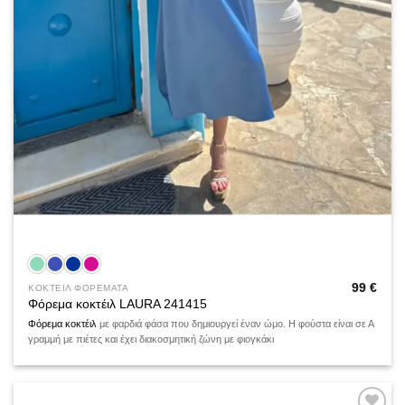
99
€
ΚΟΚΤΕΙΛ ΦΟΡΕΜΑΤΑ
Φόρεμα κοκτέιλ LAURA 241415
Φόρεμα κοκτέιλ
με φαρδιά φάσα που δημιουργεί έναν ώμο. Η φούστα είναι σε Α
γραμμή με πιέτες και έχει διακοσμητική ζώνη με φιογκάκι