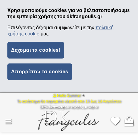
Χρησιμοποιούμε cookies για να βελτιστοποιήσουμε
την εμπειρία χρήσης του dkfrangoulis.gr
Επιλέγοντας δέχομαι συμφωνείτε με την
πολιτική
χρήσης cookie
μας
Δέχομαι τα cookies!
Απορρίπτω τα cookies
⛱ Hello Summer
☀️
Μετάβαση
Το κατάστημα θα παραμείνει κλειστό απο 13 έως 18 Αυγούστου
στο
10% έκπτωση
για αγορές με κάρτα
περιεχόμενο