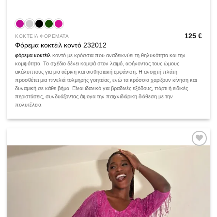
125
€
ΚΟΚΤΕΙΛ ΦΟΡΕΜΑΤΑ
Φόρεμα κοκτέιλ κοντό 232012
φόρεμα κοκτέιλ
κοντό με κρόσσια που αναδεικνύει τη θηλυκότητα και την
κομψότητα. Το σχέδιο δένει κομψά στον λαιμό, αφήνοντας τους ώμους
ακάλυπτους για μια αέρινη και αισθησιακή εμφάνιση. Η ανοιχτή πλάτη
προσθέτει μια πινελιά τολμηρής γοητείας, ενώ τα κρόσσια χαρίζουν κίνηση και
δυναμική σε κάθε βήμα. Είναι ιδανικό για βραδινές εξόδους, πάρτι ή ειδικές
περιστάσεις, συνδυάζοντας άψογα την παιχνιδιάρικη διάθεση με την
πολυτέλεια.
Add to
wishlist