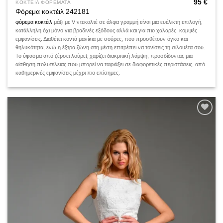
95
€
ΚΟΚΤΕΙΛ ΦΟΡΕΜΑΤΑ
Φόρεμα κοκτέιλ 242181
φόρεμα κοκτέιλ
μάξι με V ντεκολτέ σε άλφα γραμμή είναι μια ευέλικτη επιλογή,
κατάλληλη όχι μόνο για βραδινές εξόδους αλλά και για πιο χαλαρές, κομψές
εμφανίσεις. Διαθέτει κοντά μανίκια με σούρες, που προσθέτουν όγκο και
θηλυκότητα, ενώ η έξτρα ζώνη στη μέση επιτρέπει να τονίσεις τη σιλουέτα σου.
Το ύφασμα από ζέρσεϊ λούρεξ χαρίζει διακριτική λάμψη, προσδίδοντας μια
αίσθηση πολυτέλειας που μπορεί να ταιριάξει σε διαφορετικές περιστάσεις, από
καθημερινές εμφανίσεις μέχρι πιο επίσημες.
Add to
wishlist