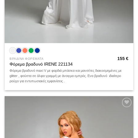
155
€
ΒΡΑΔΙΝΑ ΦΟΡΕΜΑΤΑ
Φόρεμα βραδυνό IRENE 221134
Φόρεμα βραδυνό maxi V με φαρδιά μπάσκα και μανσέτες διακοσμημένες με
glitter , φούστα σε άλφα γραμμή με άνοιγμα εμπρός. Ενα βραδυνό ιδιαίτερο
ρούχο για εντυπωσιακές εμφανίσεις .
Add to
wishlist