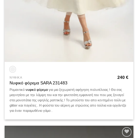
240
€
ΝΥΦΙΚΑ
Νυφικό φόρεμα SARA 231483
Ρομαντικό
νυφικό φόρεμα
για μια ξεχωριστή αφήγηση πολυτέλειας ! Θα σας
μαγνητίσει με την λάμψη του και την φινετσάτη εμφανισή του που μας ξεναγεί
στα μονοπάτια της υψηλής ραπτικής ! Το μπούστο του απο κεντημένο τoύλι με
glitter και παγιέτες . Η φούστα του αέρινη με στρώσεις απο τούλια και οργάντζα
για έναν παραμυθένιο γάμο .