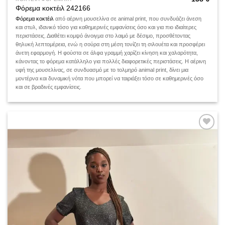
Φόρεμα κοκτέιλ 242166
Φόρεμα κοκτέιλ
από αέρινη μουσελίνα σε animal print, που συνδυάζει άνεση
και στυλ, ιδανικό τόσο για καθημερινές εμφανίσεις όσο και για πιο ιδιαίτερες
περιστάσεις. Διαθέτει κομψό άνοιγμα στο λαιμό με δέσιμο, προσθέτοντας
θηλυκή λεπτομέρεια, ενώ η σούρα στη μέση τονίζει τη σιλουέτα και προσφέρει
άνετη εφαρμογή. Η φούστα σε άλφα γραμμή χαρίζει κίνηση και χαλαρότητα,
κάνοντας το φόρεμα κατάλληλο για πολλές διαφορετικές περιστάσεις. Η αέρινη
υφή της μουσελίνας, σε συνδυασμό με το τολμηρό animal print, δίνει μια
μοντέρνα και δυναμική νότα που μπορεί να ταιριάξει τόσο σε καθημερινές όσο
και σε βραδινές εμφανίσεις.
Add to
wishlist