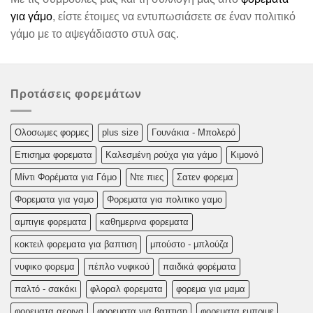
για γάμο
, είστε έτοιμες να εντυπωσιάσετε σε έναν πολιτικό
γάμο με το αψεγάδιαστο στυλ σας.
Προτάσεις φορεμάτων
Oλoσωμες φoρμες
plus size
Γουνάκια - Μπολερό
Επισημα φορεματα
Καλεσμένη ρούχα για γάμο
Κιμονό
Μίντι Φορέματα για Γάμο
Ντε πιες
Σατεν φορεμα
Φορεματα για γαμο
Φορεματα για πολιτικο γαμο
αμπιγιε φορεματα
καθημερινα φορεματα
κοκτειλ φορεματα για βαπτιση
μπούστο - μπλούζα
νυφικο φορεμα
πέπλο νυφικού
παιδικά φορέματα
παλτό - σακάκι
φλοραλ φορεματα
φορεμα για μαμα
φορεματα αερινα
φορεματα για βαπτιση
φορεματα εμπριμε