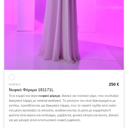
250
€
ΝΥΦΙΚΑ
Νυφικό Φόρεμα 181171L
Ένα κομψό και αέρινο
νυφικό φόρεμα
, ιδανικό για πολιτικό γάμο, που συνδυάζει
διακριτική λάμψη με minimal αισθητική. Το μπούστο του είναι διακοσμημένο με
γκλίτερ, προσθέτοντας μια διακριτική λάμψη, ενώ το ντραπέ σχέδιο από σατέν
στη μέση αγκαλιάζει τη σιλουέτα, αναδεικνύοντας τη μέση με κομψότητα.Η
φούστα είναι αέρινη και ανάλαφρη, χαρίζοντας φυσική κίνηση και άνεση, ιδανική
για μια χαλαρή αλλά εντυπωσιακή νυφική εμφάνιση.