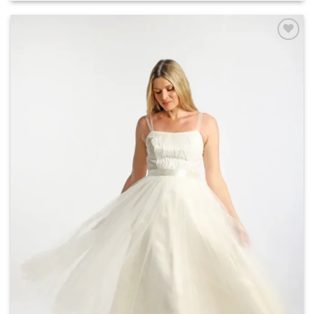
Add to
wishlist