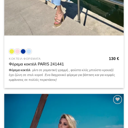
130
€
ΚΟΚΤΕΙΛ ΦΟΡΕΜΑΤΑ
Φόρεμα κοκτέιλ PARIS 241441
Φόρεμα κοκτέιλ
μίντι σε ρομαντική γραμμή , φούστα κλός μπούστο κρουαζέ
έχει ζώνη σε στυλ κορσέ .Ενα διαχρονικό φόρεμα για βάπτιση και για κομψές
εμφάνισεις σε πολλές περιστάσεις!
Add to
wishlist