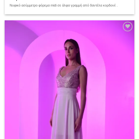
Νυφικό ασύμμετρο φόρεμα midi σε άλφα γραμμή από δαντέλα κορδονέ .
Add to
wishlist