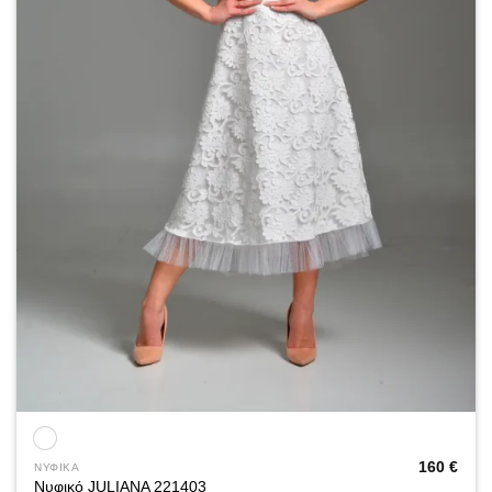
160
€
ΝΥΦΙΚΑ
Νυφικό JULIANA 221403