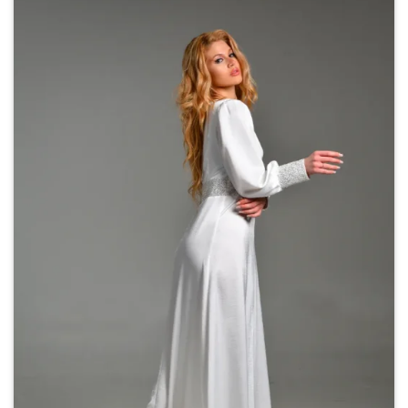
Add to
wishlist