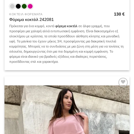
130
€
ΚΟΚΤΕΙΛ ΦΟΡΕΜΑΤΑ
Φόρεμα κοκτέιλ 242081
Πρόκειται για ένα κομψό, κοντό
φόρεμα κοκτέιλ
σε άλφα γραμμή, που
προσφέρει μια χαλαρή αλλά εντυπωσιακή εμφάνιση. Είναι διακοσμημένο εξ
ολοκλήρου με κρόσσια, τα οποία προσδίδουν αίσθηση κίνησης και μοναδική
υφή. Τα μανίκια του έχουν μήκος 3/4, προσφέροντας μια διακριτική πινελιά
κομψότητας. Μπορείς να το συνδυάσεις με μια ζώνη στη μέση για να τονίσεις τη
σιλουέτα, δημιουργώντας έτσι μια πιο δομημένη και κομψή εμφάνιση. Το
φόρεμα είναι ιδανικό για βραδινές εξόδους και ιδιαίτερες περιστάσεις,
προσδίδοντας στιλ και χαρακτήρα.
Add to
wishlist