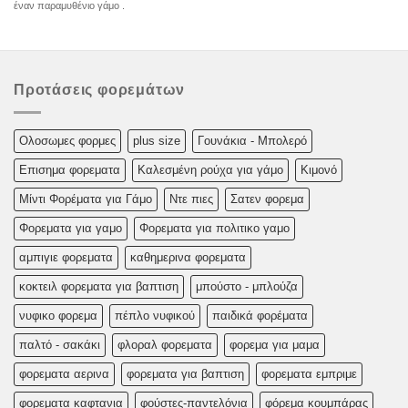
έναν παραμυθένιο γάμο .
Προτάσεις φορεμάτων
Oλoσωμες φoρμες
plus size
Γουνάκια - Μπολερό
Επισημα φορεματα
Καλεσμένη ρούχα για γάμο
Κιμονό
Μίντι Φορέματα για Γάμο
Ντε πιες
Σατεν φορεμα
Φορεματα για γαμο
Φορεματα για πολιτικο γαμο
αμπιγιε φορεματα
καθημερινα φορεματα
κοκτειλ φορεματα για βαπτιση
μπούστο - μπλούζα
νυφικο φορεμα
πέπλο νυφικού
παιδικά φορέματα
παλτό - σακάκι
φλοραλ φορεματα
φορεμα για μαμα
φορεματα αερινα
φορεματα για βαπτιση
φορεματα εμπριμε
φορεματα καφτανια
φούστες-παντελόνια
φόρεμα κουμπάρας