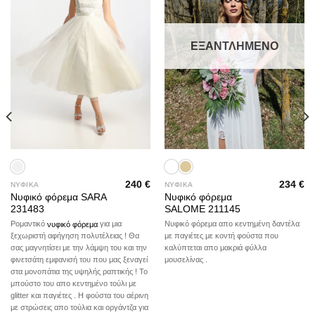
ΕΞΑΝΤΛΗΜΈΝΟ
240
€
234
€
ΝΥΦΙΚΑ
ΝΥΦΙΚΑ
Νυφικό φόρεμα SARA
Νυφικό φόρεμα
231483
SALOME 211145
Νυφικό φόρεμα απο κεντημένη δαντέλα
Ρομαντικό
νυφικό φόρεμα
για μια
με παγιέτες με κοντή φούστα που
ξεχωριστή αφήγηση πολυτέλειας ! Θα
καλύπτεται απο μακριά φύλλα
σας μαγνητίσει με την λάμψη του και την
μουσελίνας .
φινετσάτη εμφανισή του που μας ξεναγεί
στα μονοπάτια της υψηλής ραπτικής ! Το
μπούστο του απο κεντημένο τoύλι με
glitter και παγιέτες . Η φούστα του αέρινη
με στρώσεις απο τούλια και οργάντζα για