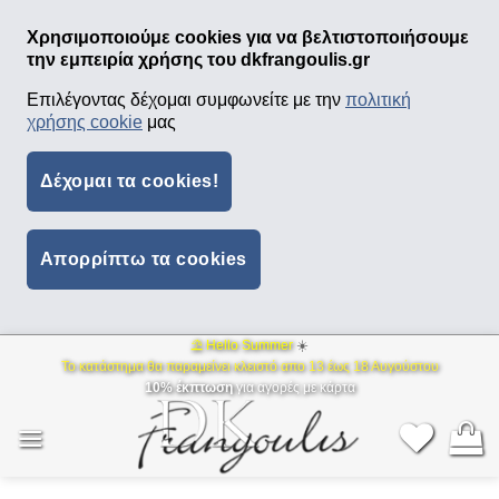
Χρησιμοποιούμε cookies για να βελτιστοποιήσουμε
την εμπειρία χρήσης του dkfrangoulis.gr
Επιλέγοντας δέχομαι συμφωνείτε με την
πολιτική
χρήσης cookie
μας
Δέχομαι τα cookies!
Απορρίπτω τα cookies
⛱ Hello Summer
☀️
Μετάβαση
Το κατάστημα θα παραμείνει κλειστό απο 13 έως 18 Αυγούστου
στο
10% έκπτωση
για αγορές με κάρτα
περιεχόμενο