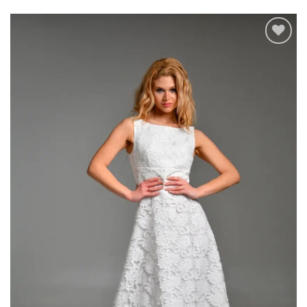
Add to
wishlist