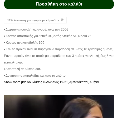
Προσθήκη στο καλάθι
10% έκπτωση για αγορές με κάρτα/iris
• Δωρεάν αποστολή για αγορές άνω των 200€
• Κόστος αποστολής για Αττική 3€, εκτός Αττικής 5€, Νησιά 7€
• Κόστος αντικαταβολής 10€
• Εάν το προιόν είναι σε παραγγελία παράδοση σε 5 έως 10 εργάσιμες ημέρες.
Εάν το προιόν είναι σε απόθεμα, παράδοση έως 3 ημέρες για Αττική, έως 5 για
εκτός Αττικής
• Αποστολή σε Κύπρο 30€
• Δυνατότητα παραλαβής και από το από το
Show room μας Δουκίσσης Πλακεντίας 19-21, Αμπελόκηποι, Αθήνα