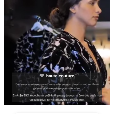
haute couture
Παράγουμε το φόρεμα και κατά παραγγελία, ραμμένο στα μέτρα σας, σε όλα τα
χρώματα με ιδανική εφαρμογή σε κάθε σώμα.
Επιλέξτε DKfrangoulis και μαζί θα δημιουργήσουμε το δικό σας outfit που
θα ομορφύνει τις πιο σημαντικές στιγμές σας.