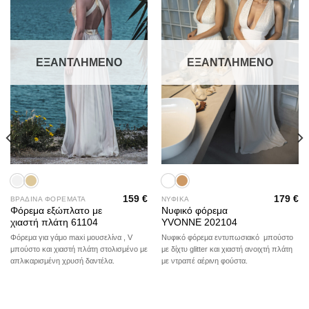
wishlist
wishlist
ΕΞΑΝΤΛΗΜΈΝΟ
ΕΞΑΝΤΛΗΜΈΝΟ
159
€
179
€
ΒΡΑΔΙΝΑ ΦΟΡΕΜΑΤΑ
ΝΥΦΙΚΑ
Φόρεμα εξώπλατο με
Νυφικό φόρεμα
χιαστή πλάτη 61104
YVONNE 202104
Φόρεμα για γάμο maxi μουσελίνα , V
Νυφικό φόρεμα εντυπωσιακό μπούστο
μπούστο και χιαστή πλάτη στολισμένο με
με δίχτυ glitter και χιαστή ανοιχτή πλάτη
απλικαρισμένη χρυσή δαντέλα.
με ντραπέ αέρινη φούστα.