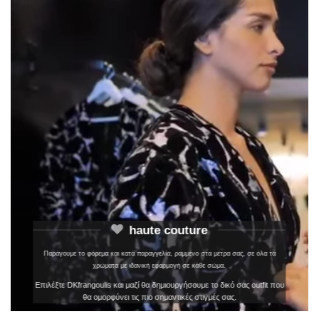
haute couture
Παράγουμε το φόρεμα και κατά παραγγελία, ραμμένο στα μέτρα σας, σε όλα τα
χρώματα με ιδανική εφαρμογή σε κάθε σώμα.
Επιλέξτε DKfrangoulis και μαζί θα δημιουργήσουμε το δικό σας outfit που
θα ομορφύνει τις πιο σημαντικές στιγμές σας.