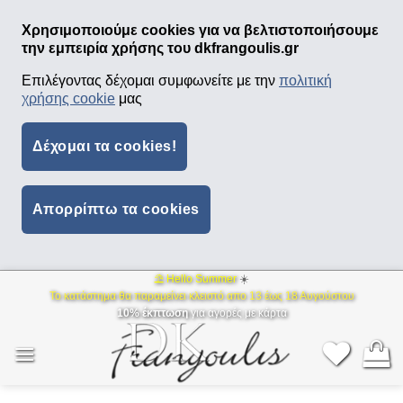
Χρησιμοποιούμε cookies για να βελτιστοποιήσουμε
την εμπειρία χρήσης του dkfrangoulis.gr
Επιλέγοντας δέχομαι συμφωνείτε με την
πολιτική
χρήσης cookie
μας
Δέχομαι τα cookies!
Απορρίπτω τα cookies
⛱ Hello Summer
☀️
Μετάβαση
Το κατάστημα θα παραμείνει κλειστό απο 13 έως 18 Αυγούστου
στο
10% έκπτωση
για αγορές με κάρτα
περιεχόμενο