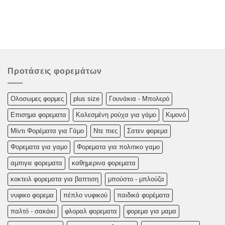
Προτάσεις φορεμάτων
Oλoσωμες φoρμες
plus size
Γουνάκια - Μπολερό
Επισημα φορεματα
Καλεσμένη ρούχα για γάμο
Κιμονό
Μίντι Φορέματα για Γάμο
Ντε πιες
Σατεν φορεμα
Φορεματα για γαμο
Φορεματα για πολιτικο γαμο
αμπιγιε φορεματα
καθημερινα φορεματα
κοκτειλ φορεματα για βαπτιση
μπούστο - μπλούζα
νυφικο φορεμα
πέπλο νυφικού
παιδικά φορέματα
παλτό - σακάκι
φλοραλ φορεματα
φορεμα για μαμα