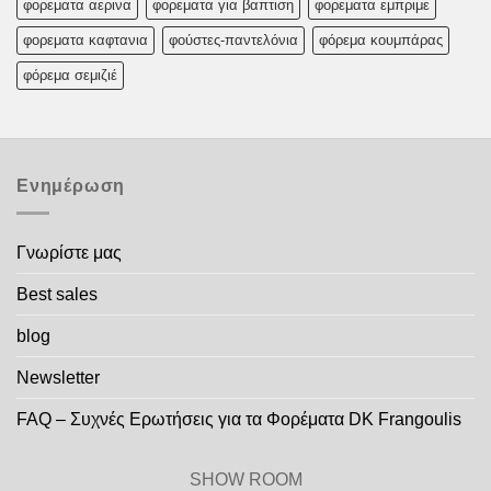
φορεματα αερινα
φορεματα για βαπτιση
φορεματα εμπριμε
φορεματα καφτανια
φούστες-παντελόνια
φόρεμα κουμπάρας
φόρεμα σεμιζιέ
Ενημέρωση
Γνωρίστε μας
Best sales
blog
Newsletter
FAQ – Συχνές Ερωτήσεις για τα Φορέματα DK Frangoulis
SHOW ROOM