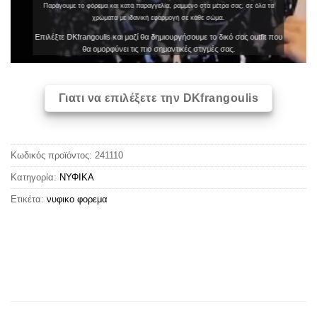
Παράγουμε το φόρεμα και κατά παραγγελία, ραμμένο στα μέτρα σας, σε όλα τα
χρώματα με ιδανική εφαρμογή σε κάθε σώμα.
Επιλέξτε DKfrangoulis και μαζί θα δημιουργήσουμε το δικό σας outfit που
θα ομορφύνει τις πιο σημαντικές στιγμές σας.
Γιατι να επιλέξετε την DKfrangoulis
Κωδικός προϊόντος:
241110
Κατηγορία:
ΝΥΦΙΚΑ
Ετικέτα:
νυφικο φορεμα