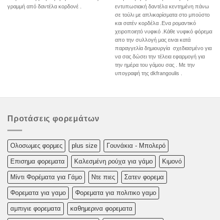
γραμμή από δαντέλα κορδονέ .
εντυπωσιακή δαντέλα κεντημένη πάνω
σε τούλι με απλικαρίσματα στο μπούστο
και σατέν κορδέλα .Ενα ρομαντικό
χειροποιητό νυφικό .Κάθε νυφικό φόρεμα
απο την συλλογή μας ειναι κατά
παραγγελία δημιουργία σχεδιασμένο για
να σας δώσει την τέλεια εφαρμογή για
την ημέρα του γάμου σας . Με την
υπογραφή της dkfrangoulis .
Προτάσεις φορεμάτων
Oλoσωμες φoρμες
plus size
Γουνάκια - Μπολερό
Επισημα φορεματα
Καλεσμένη ρούχα για γάμο
Κιμονό
Μίντι Φορέματα για Γάμο
Ντε πιες
Σατεν φορεμα
Φορεματα για γαμο
Φορεματα για πολιτικο γαμο
αμπιγιε φορεματα
καθημερινα φορεματα