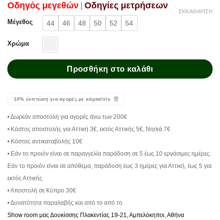
Oδηγός μεγεθών
Oδηγίες μετρήσεων
|
ΕΚΚΑΘΆΡΙΣΗ
Μέγεθος
44
46
48
50
52
54
Χρώμα
Προσθήκη στο καλάθι
10% έκπτωση για αγορές με κάρτα/iris
• Δωρεάν αποστολή για αγορές άνω των 200€
• Κόστος αποστολής για Αττική 3€, εκτός Αττικής 5€, Νησιά 7€
• Κόστος αντικαταβολής 10€
• Εάν το προιόν είναι σε παραγγελία παράδοση σε 5 έως 10 εργάσιμες ημέρες.
Εάν το προιόν είναι σε απόθεμα, παράδοση έως 3 ημέρες για Αττική, έως 5 για
εκτός Αττικής
• Αποστολή σε Κύπρο 30€
• Δυνατότητα παραλαβής και από το από το
Show room μας Δουκίσσης Πλακεντίας 19-21, Αμπελόκηποι, Αθήνα