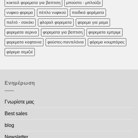
κοκτειλ φορεματα για βαπτιση
μπούστο - μπλούζα
νυφικο φορεμα
πέπλο νυφικού
παιδικά φορέματα
παλτό - σακάκι
φλοραλ φορεματα
φορεμα για μαμα
φορεματα αερινα
φορεματα για βαπτιση
φορεματα εμπριμε
φορεματα καφτανια
φούστες-παντελόνια
φόρεμα κουμπάρας
φόρεμα σεμιζιέ
Ενημέρωση
Γνωρίστε μας
Best sales
blog
Newsletter