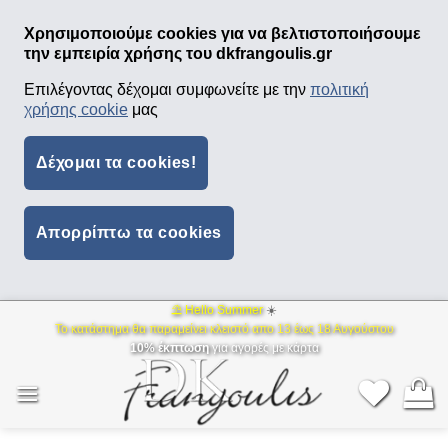
Χρησιμοποιούμε cookies για να βελτιστοποιήσουμε
την εμπειρία χρήσης του dkfrangoulis.gr
Επιλέγοντας δέχομαι συμφωνείτε με την
πολιτική
χρήσης cookie
μας
Δέχομαι τα cookies!
Απορρίπτω τα cookies
⛱ Hello Summer
☀️
Μετάβαση
Το κατάστημα θα παραμείνει κλειστό απο 13 έως 18 Αυγούστου
στο
10% έκπτωση
για αγορές με κάρτα
περιεχόμενο