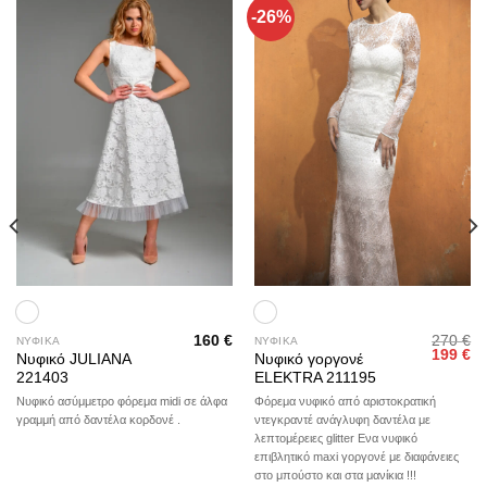
-26%
Add to
Add to
wishlist
wishlist
160
€
270
€
ΝΥΦΙΚΑ
ΝΥΦΙΚΑ
Original
Η
199
€
Νυφικό JULIANA
Νυφικό γοργονέ
price
τρ
221403
ELEKTRA 211195
was:
τι
270 €.
είν
Νυφικό ασύμμετρο φόρεμα midi σε άλφα
Φόρεμα νυφικό από αριστοκρατική
19
γραμμή από δαντέλα κορδονέ .
ντεγκραντέ ανάγλυφη δαντέλα με
λεπτομέρειες glitter Eνα νυφικό
επιβλητικό maxi γοργονέ με διαφάνειες
στο μπούστο και στα μανίκια !!!