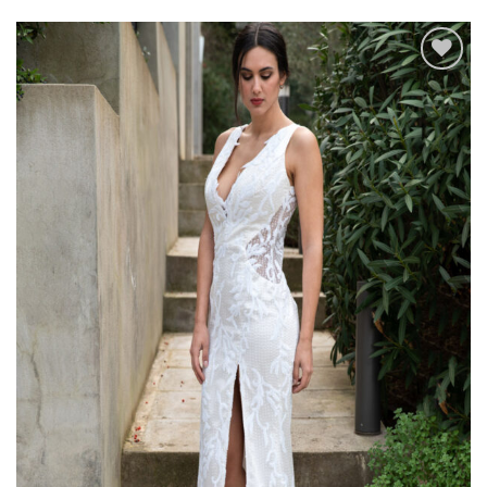
Add to
wishlist