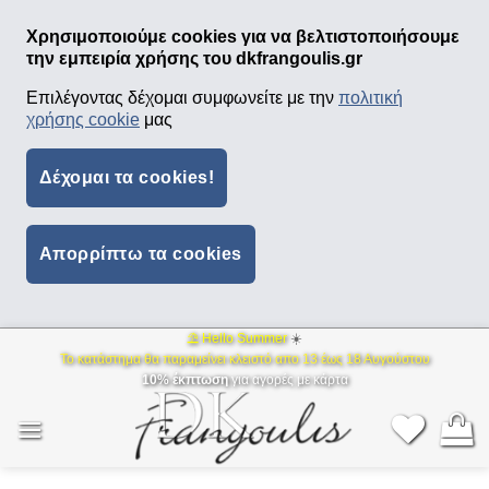
Χρησιμοποιούμε cookies για να βελτιστοποιήσουμε
την εμπειρία χρήσης του dkfrangoulis.gr
Επιλέγοντας δέχομαι συμφωνείτε με την
πολιτική
χρήσης cookie
μας
Δέχομαι τα cookies!
Απορρίπτω τα cookies
⛱ Hello Summer
☀️
Μετάβαση
Το κατάστημα θα παραμείνει κλειστό απο 13 έως 18 Αυγούστου
στο
10% έκπτωση
για αγορές με κάρτα
περιεχόμενο