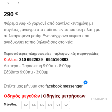
290
€
Φόρεμα νυφικό γοργονέ από δαντέλα κεντημένη με
παγιέτες , άνοιγμα στο πόδι και εντυπωσιακή πλάτη με
απλικαρισμένα μοτίφ. Ενα σύγχρονο νυφικό που
αναδυκνύει τα πιο θηλυκά σας στοιχεία
Περισσότερες πληροφορίες - τηλεφωνικές παραγγελίες
Καλέστε
210 6922629 - 6945160893
Δευτέρα - Παρασκευή 9:00πμ - 8:00μμ
Σάββατο 9:00πμ - 3:00μμ
Στείλτε μας μήνυμα στο
facebook messenger
Oδηγός μεγεθών
Oδηγίες μετρήσεων
|
ΕΚΚΑΘΆΡΙΣΗ
Μέγεθος
42
44
46
48
50
52