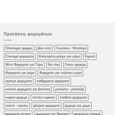
Προτάσεις φορεμάτων
Oλoσωμες φoρμες
plus size
Γουνάκια - Μπολερό
Επισημα φορεματα
Καλεσμένη ρούχα για γάμο
Κιμονό
Μίντι Φορέματα για Γάμο
Ντε πιες
Σατεν φορεμα
Φορεματα για γαμο
Φορεματα για πολιτικο γαμο
αμπιγιε φορεματα
καθημερινα φορεματα
κοκτειλ φορεματα για βαπτιση
μπούστο - μπλούζα
νυφικο φορεμα
πέπλο νυφικού
παιδικά φορέματα
παλτό - σακάκι
φλοραλ φορεματα
φορεμα για μαμα
φορεματα αερινα
φορεματα για βαπτιση
φορεματα εμπριμε