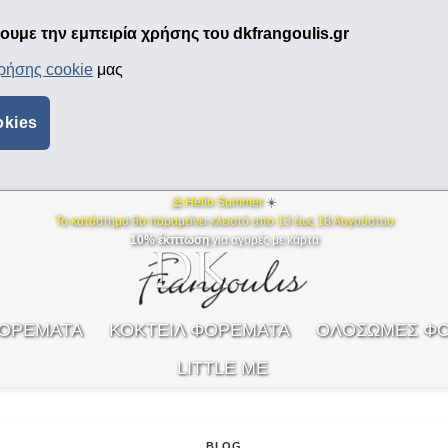
υμε την εμπειρία χρήσης του dkfrangoulis.gr
χρήσης cookie
μας
okies
⛱ Hello Summer
☀️
Το κατάστημα θα παραμείνει κλειστό απο 13 έως 18 Αυγούστου
10% έκπτωση
για αγορές με κάρτα
ΦΟΡΕΜΑΤΑ
ΚΟΚΤΕΙΛ ΦΟΡΕΜΑΤΑ
ΟΛΟΣΩΜΕΣ Φ
LITTLE ME
BLOG