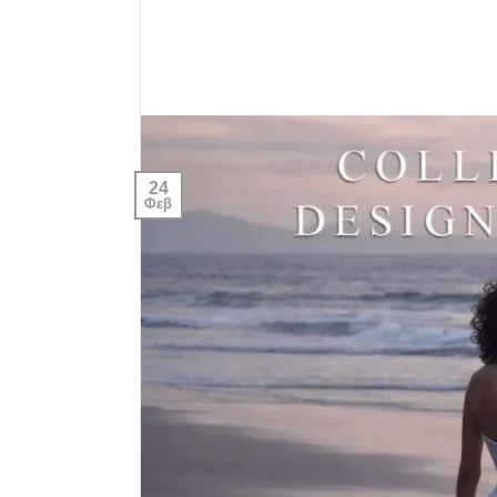
24
Φεβ