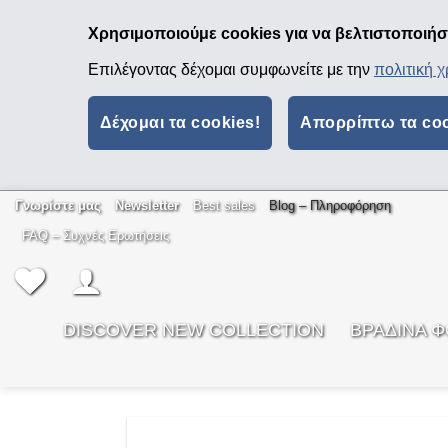
Χρησιμοποιούμε cookies για να βελτιστοποιήσο
Επιλέγοντας δέχομαι συμφωνείτε με την
πολιτική 
Δέχομαι τα cookies!
Απορρίπτω τα co
Μετάβαση
Γνωρίστε μας
Newsletter
Best sales
Βlog – Πληροφόρηση
στο
FAQ – Συχνές Ερωτήσεις
περιεχόμενο
DISCOVER NEW COLLECTION
ΒΡΑΔΙΝΑ 