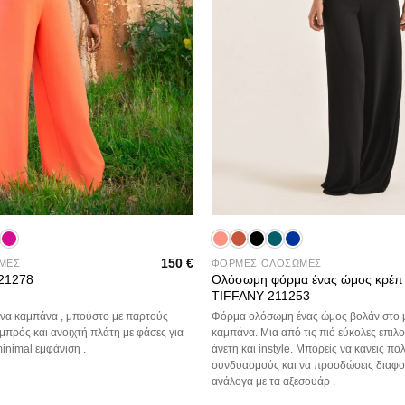
+
150
€
ΜΕΣ
ΦΟΡΜΕΣ ΟΛΟΣΩΜΕΣ
Ολόσωμη φόρμα ένας ώμος κρέπ
21278
TIFFANY 211253
να καμπάνα , μπούστο με παρτούς
Φόρμα ολόσωμη ένας ώμος βολάν στο μ
μπρός και ανοιχτή πλάτη με φάσες για
καμπάνα. Μια από τις πιό εύκολες επιλογ
inimal εμφάνιση .
άνετη και instyle. Μπορείς να κάνεις πο
συνδυασμούς και να προσδώσεις διαφο
ανάλογα με τα αξεσουάρ .