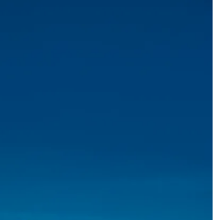
Add to
wishlist