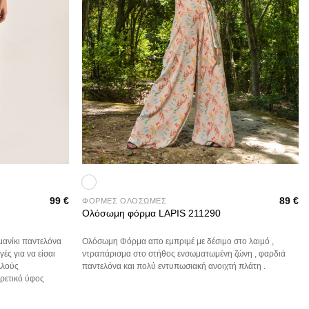
+
99
€
89
€
ΦΟΡΜΕΣ ΟΛΟΣΩΜΕΣ
Ολόσωμη φόρμα LAPIS 211290
ανίκι παντελόνα
Ολόσωμη Φόρμα απο εμπριμέ με δέσιμο στο λαιμό ,
ές για να είσαι
ντραπάρισμα στο στήθος ενσωματωμένη ζώνη , φαρδιά
λλούς
παντελόνα και πολύ εντυπωσιακή ανοιχτή πλάτη .
ρετικό ύφος