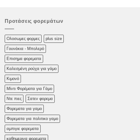
Προτάσεις φορεμάτων
Oλoσωμες φoρμες
plus size
Γουνάκια - Μπολερό
Επισημα φορεματα
Καλεσμένη ρούχα για γάμο
Κιμονό
Μίντι Φορέματα για Γάμο
Ντε πιες
Σατεν φορεμα
Φορεματα για γαμο
Φορεματα για πολιτικο γαμο
αμπιγιε φορεματα
καθημερινα φορεματα