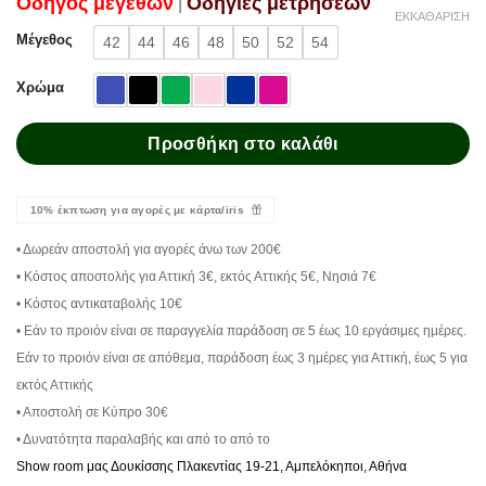
Oδηγός μεγεθών
Oδηγίες μετρήσεων
|
ΕΚΚΑΘΆΡΙΣΗ
Μέγεθος
42
44
46
48
50
52
54
Χρώμα
Προσθήκη στο καλάθι
10% έκπτωση για αγορές με κάρτα/iris
• Δωρεάν αποστολή για αγορές άνω των 200€
• Κόστος αποστολής για Αττική 3€, εκτός Αττικής 5€, Νησιά 7€
• Κόστος αντικαταβολής 10€
• Εάν το προιόν είναι σε παραγγελία παράδοση σε 5 έως 10 εργάσιμες ημέρες.
Εάν το προιόν είναι σε απόθεμα, παράδοση έως 3 ημέρες για Αττική, έως 5 για
εκτός Αττικής
• Αποστολή σε Κύπρο 30€
• Δυνατότητα παραλαβής και από το από το
Show room μας Δουκίσσης Πλακεντίας 19-21, Αμπελόκηποι, Αθήνα