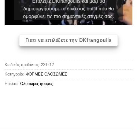
Επιλέξτε DKfrangoulis και μαζί θα
δημιουργήσουμε το δικό σας outfit που θα
ομορφύνει τις πιο σημαντικές στιγμές σας.
Γιατι να επιλέξετε την DKfrangoulis
Κωδικός προϊόντος:
221212
Κατηγορία:
ΦΟΡΜΕΣ ΟΛΟΣΩΜΕΣ
Ετικέτα:
Oλoσωμες φoρμες