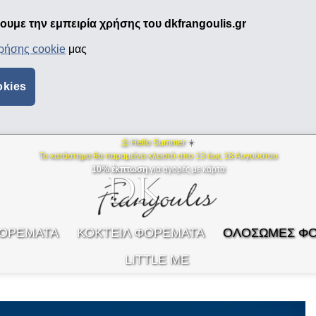
υμε την εμπειρία χρήσης του dkfrangoulis.gr
χρήσης cookie
μας
okies
⛱ Hello Summer
☀️
Το κατάστημα θα παραμείνει κλειστό απο 13 έως 18 Αυγούστου
10% έκπτωση
για αγορές με κάρτα
ΦΟΡΕΜΑΤΑ
ΚΟΚΤΕΙΛ ΦΟΡΕΜΑΤΑ
ΟΛΟΣΩΜΕΣ Φ
LITTLE ME