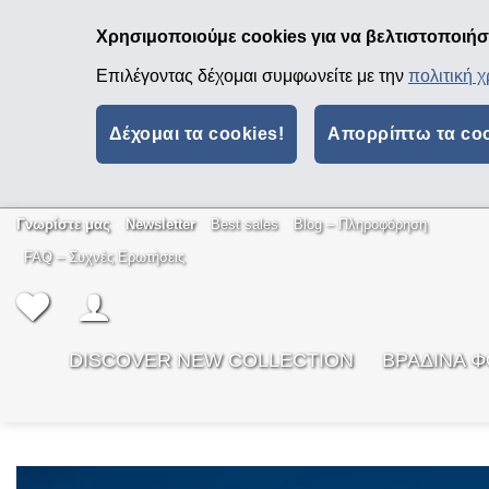
Χρησιμοποιούμε cookies για να βελτιστοποιήσο
Επιλέγοντας δέχομαι συμφωνείτε με την
πολιτική 
Δέχομαι τα cookies!
Απορρίπτω τα co
Μετάβαση
Γνωρίστε μας
Newsletter
Best sales
Βlog – Πληροφόρηση
στο
FAQ – Συχνές Ερωτήσεις
περιεχόμενο
DISCOVER NEW COLLECTION
ΒΡΑΔΙΝΑ 