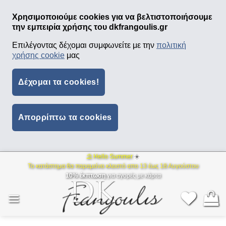
Χρησιμοποιούμε cookies για να βελτιστοποιήσουμε
την εμπειρία χρήσης του dkfrangoulis.gr
Επιλέγοντας δέχομαι συμφωνείτε με την
πολιτική
χρήσης cookie
μας
Δέχομαι τα cookies!
Απορρίπτω τα cookies
⛱ Hello Summer
☀️
Μετάβαση
Το κατάστημα θα παραμείνει κλειστό απο 13 έως 18 Αυγούστου
στο
10% έκπτωση
για αγορές με κάρτα
περιεχόμενο