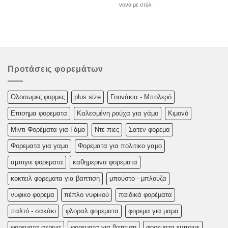
νονά με στύλ .
Προτάσεις φορεμάτων
Oλoσωμες φoρμες
plus size
Γουνάκια - Μπολερό
Επισημα φορεματα
Καλεσμένη ρούχα για γάμο
Κιμονό
Μίντι Φορέματα για Γάμο
Ντε πιες
Σατεν φορεμα
Φορεματα για γαμο
Φορεματα για πολιτικο γαμο
αμπιγιε φορεματα
καθημερινα φορεματα
κοκτειλ φορεματα για βαπτιση
μπούστο - μπλούζα
νυφικο φορεμα
πέπλο νυφικού
παιδικά φορέματα
παλτό - σακάκι
φλοραλ φορεματα
φορεμα για μαμα
φορεματα αερινα
φορεματα για βαπτιση
φορεματα εμπριμε