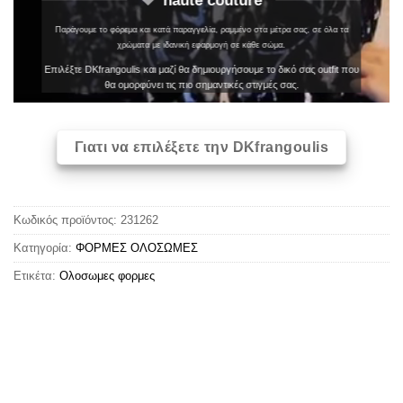
haute couture
Παράγουμε το φόρεμα και κατά παραγγελία, ραμμένο στα μέτρα σας, σε όλα τα
χρώματα με ιδανική εφαρμογή σε κάθε σώμα.
Επιλέξτε DKfrangoulis και μαζί θα δημιουργήσουμε το δικό σας outfit που
θα ομορφύνει τις πιο σημαντικές στιγμές σας.
Γιατι να επιλέξετε την DKfrangoulis
Κωδικός προϊόντος:
231262
Κατηγορία:
ΦΟΡΜΕΣ ΟΛΟΣΩΜΕΣ
Ετικέτα:
Oλoσωμες φoρμες