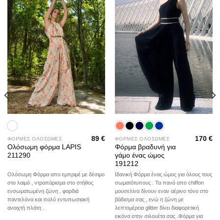
89
€
170
€
ΦΟΡΜΕΣ ΟΛΟΣΩΜΕΣ
ΦΟΡΜΕΣ ΟΛΟΣΩΜΕΣ
Ολόσωμη φόρμα LAPIS
Φόρμα βραδυνή για
211290
γάμο ένας ώμος
191212
Ολόσωμη Φόρμα απο εμπριμέ με δέσιμο
Ιδανική Φόρμα ένας ώμος για όλους τους
στο λαιμό , ντραπάρισμα στο στήθος
σωματότυπους . Τα πανό απο chiffon
ενσωματωμένη ζώνη , φαρδιά
μουσελίνα δίνουν εναν αέρινο τόνο στο
παντελόνα και πολύ εντυπωσιακή
βάδισμα σας , ενώ η ζώνη με
ανοιχτή πλάτη .
λεπτομέρεια glitter δίνει διαφορετική
εικόνα στην σιλουέτα σας .Φόρμα για