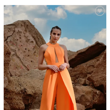
Add to
wishlist