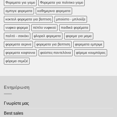
Φορεματα για γαμο
Φορεματα για πολιτικο γαμο
αμπιγιε φορεματα
καθημερινα φορεματα
κοκτειλ φορεματα για βαπτιση
μπούστο - μπλούζα
νυφικο φορεμα
πέπλο νυφικού
παιδικά φορέματα
παλτό - σακάκι
φλοραλ φορεματα
φορεμα για μαμα
φορεματα αερινα
φορεματα για βαπτιση
φορεματα εμπριμε
φορεματα καφτανια
φούστες-παντελόνια
φόρεμα κουμπάρας
φόρεμα σεμιζιέ
Ενημέρωση
Γνωρίστε μας
Best sales