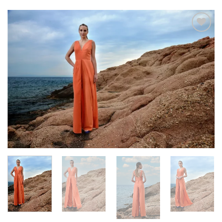
Add to
wishlist