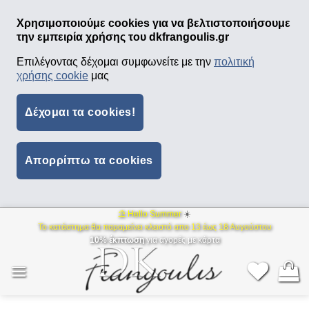
Χρησιμοποιούμε cookies για να βελτιστοποιήσουμε
την εμπειρία χρήσης του dkfrangoulis.gr
Επιλέγοντας δέχομαι συμφωνείτε με την
πολιτική
χρήσης cookie
μας
Δέχομαι τα cookies!
Απορρίπτω τα cookies
⛱ Hello Summer
☀️
Μετάβαση
Το κατάστημα θα παραμείνει κλειστό απο 13 έως 18 Αυγούστου
στο
10% έκπτωση
για αγορές με κάρτα
περιεχόμενο