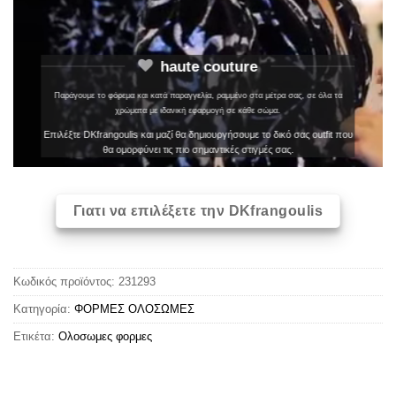
haute couture
Παράγουμε το φόρεμα και κατά παραγγελία, ραμμένο στα μέτρα σας, σε όλα τα
χρώματα με ιδανική εφαρμογή σε κάθε σώμα.
Επιλέξτε DKfrangoulis και μαζί θα δημιουργήσουμε το δικό σας outfit που
θα ομορφύνει τις πιο σημαντικές στιγμές σας.
Γιατι να επιλέξετε την DKfrangoulis
Κωδικός προϊόντος:
231293
Κατηγορία:
ΦΟΡΜΕΣ ΟΛΟΣΩΜΕΣ
Ετικέτα:
Oλoσωμες φoρμες