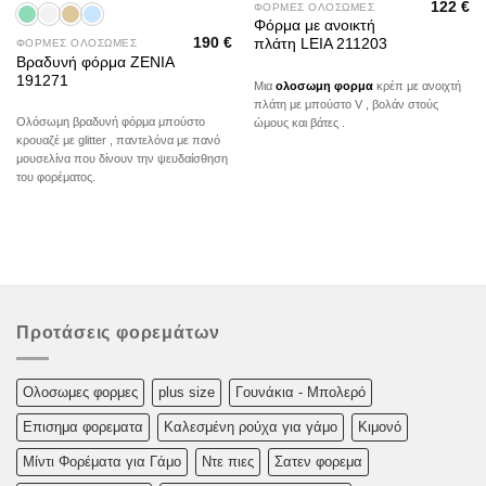
122
€
ΦΟΡΜΕΣ ΟΛΟΣΩΜΕΣ
Φόρμα με ανοικτή
190
€
πλάτη LEIA 211203
ΦΟΡΜΕΣ ΟΛΟΣΩΜΕΣ
Βραδυνή φόρμα ZENIA
191271
Μια
ολοσωμη φορμα
κρέπ με ανοιχτή
πλάτη με μπούστο V , βολάν στούς
Ολόσωμη βραδυνή φόρμα μπούστο
ώμους και βάτες .
κρουαζέ με glitter , παντελόνα με πανό
μουσελίνα που δίνουν την ψευδαίσθηση
του φορέματος.
Προτάσεις φορεμάτων
Oλoσωμες φoρμες
plus size
Γουνάκια - Μπολερό
Επισημα φορεματα
Καλεσμένη ρούχα για γάμο
Κιμονό
Μίντι Φορέματα για Γάμο
Ντε πιες
Σατεν φορεμα