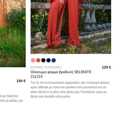
+
129
€
ΦΟΡΜΕΣ ΟΛΟΣΩΜΕΣ
Ολόσωμη φόρμα βραδυνή SELENITE
211215
150
€
Για τις πιο εντυπωσιακές εμφανίσεις σας ολόσωμη φόρμα
κρέπ attitude με πανό και μανίκια από μουσελίνα για να
εΙναι πάντα in οι plus size φίλες μας.Tονισμένοι ώμοι με
ο με παρτούς
βάτες και αλυσίδα στην μέση .
άτη με φάσες για