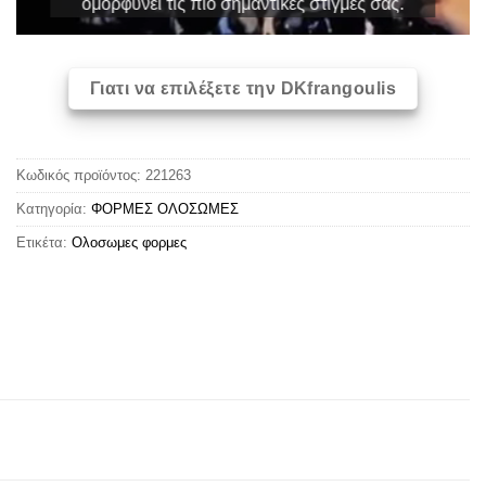
ομορφύνει τις πιο σημαντικές στιγμές σας.
Γιατι να επιλέξετε την DKfrangoulis
Κωδικός προϊόντος:
221263
Κατηγορία:
ΦΟΡΜΕΣ ΟΛΟΣΩΜΕΣ
Ετικέτα:
Oλoσωμες φoρμες