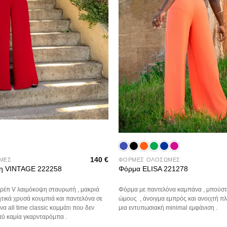
+
140
€
ΜΕΣ
ΦΟΡΜΕΣ ΟΛΟΣΩΜΕΣ
η VINTAGE 222258
Φόρμα ELISA 221278
ρέπ V λαιμόκοψη σταυρωτή , μακριά
Φόρμα με παντελόνα καμπάνα , μπούστ
ητικά χρυσά κουμπιά και παντελόνα σε
ώμους , άνοιγμα εμπρός και ανοιχτή πλ
α all time classic κομμάτι που δεν
μια εντυπωσιακή minimal εμφάνιση .
από καμία γκαρνταρόμπα .