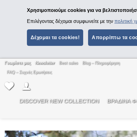
Χρησιμοποιούμε cookies για να βελτιστοποιήσο
Επιλέγοντας δέχομαι συμφωνείτε με την
πολιτική 
Δέχομαι τα cookies!
Απορρίπτω τα co
Μετάβαση
Γνωρίστε μας
Newsletter
Best sales
Βlog – Πληροφόρηση
στο
FAQ – Συχνές Ερωτήσεις
περιεχόμενο
DISCOVER NEW COLLECTION
ΒΡΑΔΙΝΑ 