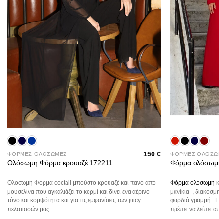
+
+
150
€
ΦΟΡΜΕΣ ΟΛΟΣΩΜΕΣ
ΦΟΡΜΕΣ ΟΛΟΣΩ
Ολόσωμη Φόρμα κρουαζέ 172211
Φόρμα ολόσωμ
Ολοσωμη Φόρμα coctail μπούστο κρουαζέ και πανό απο
Φόρμα ολόσωμη
κ
μουσελίνα που αγκαλιάζει το κορμί και δίνει ενα αέρινο
μανίκια , διακοσμ
τόνο και κομψότητα και για τις εμφανίσεις των juicy
φαρδιά γραμμή . Εν
πελατισσών μας.
πρέπει να λείπει 