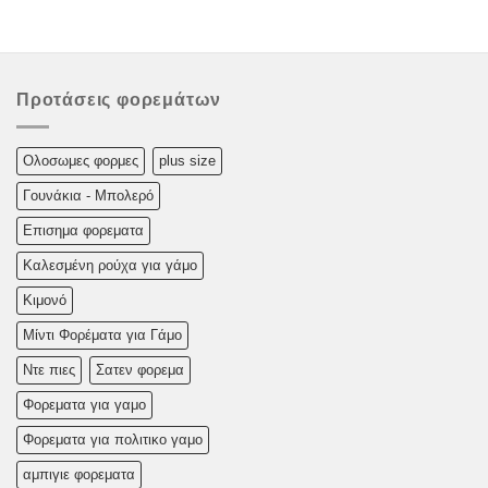
Προτάσεις φορεμάτων
Oλoσωμες φoρμες
plus size
Γουνάκια - Μπολερό
Επισημα φορεματα
Καλεσμένη ρούχα για γάμο
Κιμονό
Μίντι Φορέματα για Γάμο
Ντε πιες
Σατεν φορεμα
Φορεματα για γαμο
Φορεματα για πολιτικο γαμο
αμπιγιε φορεματα