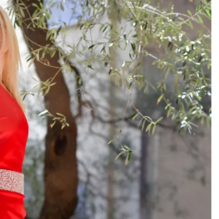
Add to
wishlist