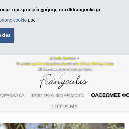
υμε την εμπειρία χρήσης του dkfrangoulis.gr
χρήσης cookie
μας
okies
⛱ Hello Summer
☀️
Το κατάστημα θα παραμείνει κλειστό απο 13 έως 18 Αυγούστου
10% έκπτωση
για αγορές με κάρτα
ΦΟΡΕΜΑΤΑ
ΚΟΚΤΕΙΛ ΦΟΡΕΜΑΤΑ
ΟΛΟΣΩΜΕΣ Φ
LITTLE ME