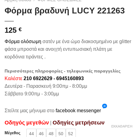
Φόρμα βραδυνή LUCY 221263
125
€
Φόρμα ολόσωμη
σατέν με ένα ώμο διακοσμημένο με glitter
φάσα μπροστά και ανοιχτή εντυπωσιακή πλάτη με
κορδόνια τιράντες .
Περισσότερες πληροφορίες - τηλεφωνικές παραγγελίες
Καλέστε
210 6922629 - 6945160893
Δευτέρα - Παρασκευή 9:00πμ - 8:00μμ
Σάββατο 9:00πμ - 3:00μμ
Στείλτε μας μήνυμα στο
facebook messenger
Oδηγός μεγεθών
Oδηγίες μετρήσεων
|
ΕΚΚΑΘΆΡΙΣΗ
Μέγεθος
44
46
48
50
52