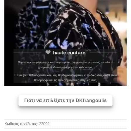
haute couture
Παράγουμε το φόρεμα και κατά παραγγελία, ραμμένο στα μέτρα σας, σε όλα τα
χρώματα με ιδανική εφαρμογή σε κάθε σώμα.
Επιλέξτε DKfrangoulis και μαζί θα δημιουργήσουμε το δικό σας outfit που
θα ομορφύνει τις πιο σημαντικές στιγμές σας.
Γιατι να επιλέξετε την DKfrangoulis
Κωδικός προϊόντος:
22092