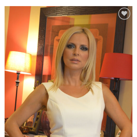
Add to
wishlist