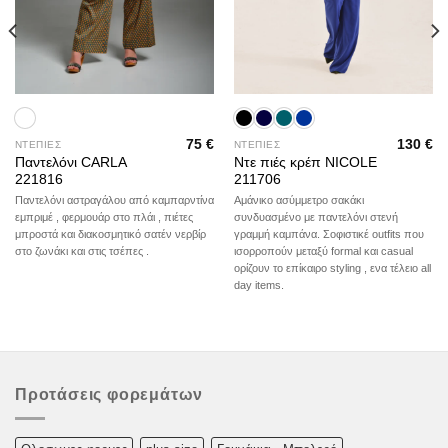
75
€
130
€
ΝΤΕΠΙΕΣ
ΝΤΕΠΙΕΣ
Παντελόνι CARLA
Ντε πιές κρέπ NICOLE
221816
211706
Παντελόνι αστραγάλου από καμπαρντίνα
Αμάνικο ασύμμετρο σακάκι
εμπριμέ , φερμουάρ στο πλάι , πιέτες
συνδυασμένο με παντελόνι στενή
μπροστά και διακοσμητικό σατέν νερβίρ
γραμμή καμπάνα. Σοφιστικέ outfits που
στο ζωνάκι και στις τσέπες .
ισορροπούν μεταξύ formal και casual
ορίζουν το επίκαιρο styling , ενα τέλειο all
day items.
Προτάσεις φορεμάτων