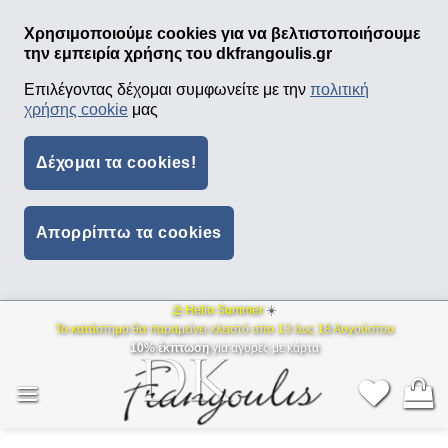
Χρησιμοποιούμε cookies για να βελτιστοποιήσουμε
την εμπειρία χρήσης του dkfrangoulis.gr
Επιλέγοντας δέχομαι συμφωνείτε με την
πολιτική
χρήσης cookie
μας
Δέχομαι τα cookies!
Απορρίπτω τα cookies
⛱ Hello Summer
☀️
Μετάβαση
Το κατάστημα θα παραμείνει κλειστό απο 13 έως 18 Αυγούστου
στο
10% έκπτωση
για αγορές με κάρτα
περιεχόμενο