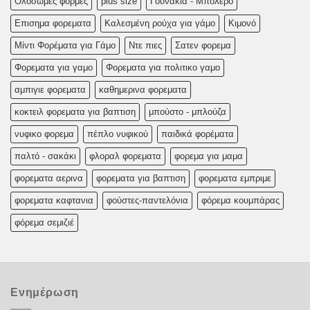
Oλoσωμες φoρμες
plus size
Γουνάκια - Μπολερό
Επισημα φορεματα
Καλεσμένη ρούχα για γάμο
Κιμονό
Μίντι Φορέματα για Γάμο
Ντε πιες
Σατεν φορεμα
Φορεματα για γαμο
Φορεματα για πολιτικο γαμο
αμπιγιε φορεματα
καθημερινα φορεματα
κοκτειλ φορεματα για βαπτιση
μπούστο - μπλούζα
νυφικο φορεμα
πέπλο νυφικού
παιδικά φορέματα
παλτό - σακάκι
φλοραλ φορεματα
φορεμα για μαμα
φορεματα αερινα
φορεματα για βαπτιση
φορεματα εμπριμε
φορεματα καφτανια
φούστες-παντελόνια
φόρεμα κουμπάρας
φόρεμα σεμιζιέ
Ενημέρωση