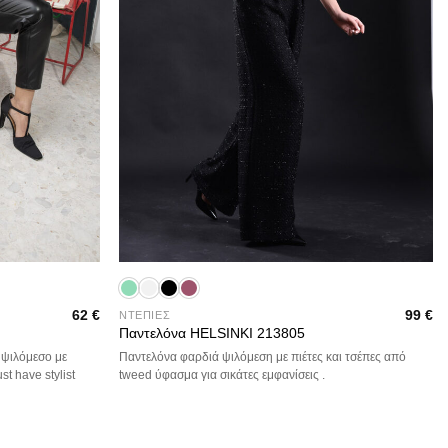
+
62
€
99
€
ΝΤΕΠΙΕΣ
Παντελόνα HELSINKI 213805
 ψιλόμεσο με
Παντελόνα φαρδιά ψιλόμεση με πιέτες και τσέπες από
t have stylist
tweed ύφασμα για σικάτες εμφανίσεις .