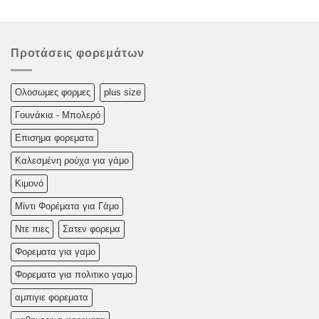
Προτάσεις φορεμάτων
Oλoσωμες φoρμες
plus size
Γουνάκια - Μπολερό
Επισημα φορεματα
Καλεσμένη ρούχα για γάμο
Κιμονό
Μίντι Φορέματα για Γάμο
Ντε πιες
Σατεν φορεμα
Φορεματα για γαμο
Φορεματα για πολιτικο γαμο
αμπιγιε φορεματα