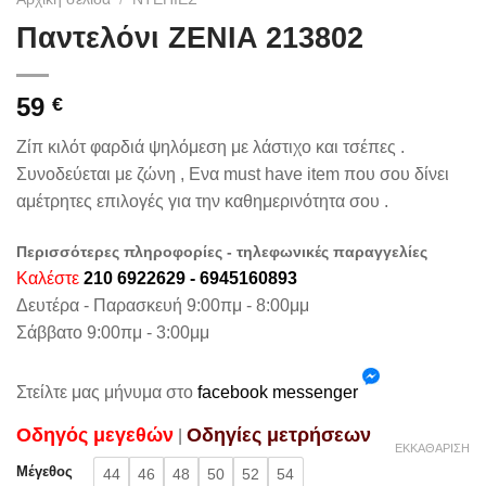
Παντελόνι ZENIA 213802
59
€
Ζίπ κιλότ φαρδιά ψηλόμεση με λάστιχο και τσέπες .
Συνοδεύεται με ζώνη , Ενα must have item που σου δίνει
αμέτρητες επιλογές για την καθημερινότητα σου .
Περισσότερες πληροφορίες - τηλεφωνικές παραγγελίες
Καλέστε
210 6922629 - 6945160893
Δευτέρα - Παρασκευή 9:00πμ - 8:00μμ
Σάββατο 9:00πμ - 3:00μμ
Στείλτε μας μήνυμα στο
facebook messenger
Oδηγός μεγεθών
Oδηγίες μετρήσεων
|
ΕΚΚΑΘΆΡΙΣΗ
Μέγεθος
44
46
48
50
52
54