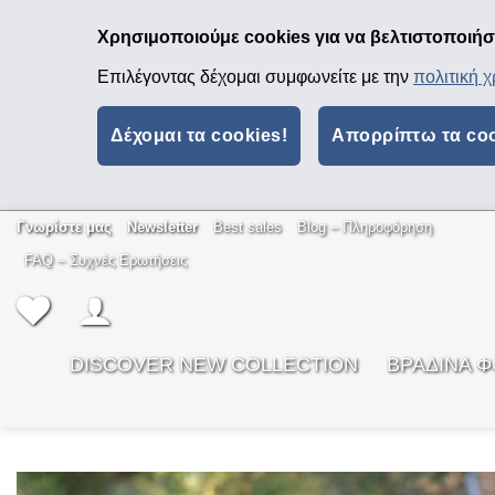
Χρησιμοποιούμε cookies για να βελτιστοποιήσο
Επιλέγοντας δέχομαι συμφωνείτε με την
πολιτική 
Δέχομαι τα cookies!
Απορρίπτω τα co
Μετάβαση
Γνωρίστε μας
Newsletter
Best sales
Βlog – Πληροφόρηση
στο
FAQ – Συχνές Ερωτήσεις
περιεχόμενο
DISCOVER NEW COLLECTION
ΒΡΑΔΙΝΑ 