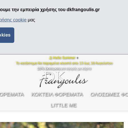
υμε την εμπειρία χρήσης του dkfrangoulis.gr
χρήσης cookie
μας
okies
⛱ Hello Summer
☀️
Το κατάστημα θα παραμείνει κλειστό απο 13 έως 18 Αυγούστου
10% έκπτωση
για αγορές με κάρτα
ΦΟΡΕΜΑΤΑ
ΚΟΚΤΕΙΛ ΦΟΡΕΜΑΤΑ
ΟΛΟΣΩΜΕΣ Φ
LITTLE ME