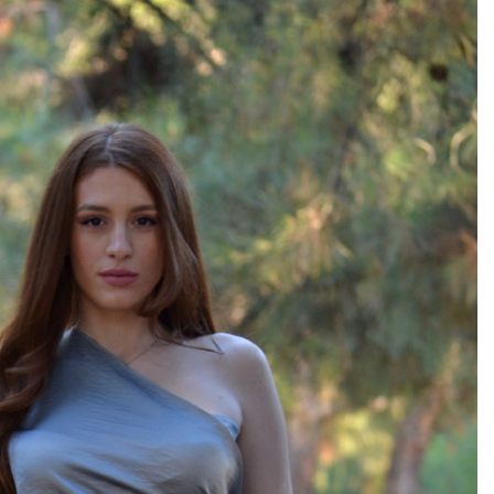
Add to
wishlist