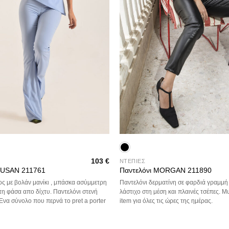
+
103
€
ΝΤΕΠΙΕΣ
 SUSAN 211761
Παντελόνι MORGAN 211890
ς με βολάν μανίκι , μπάσκα ασύμμετρη
Παντελόνι δερματίνη σε φαρδιά γραμμή
στη φάσα απο δίχτυ. Παντελόνι στενή
λάστιχο στη μέση και πλαινές τσέπες. Mus
να σύνολο που περνά το pret a porter
item για όλες τις ώρες της ημέρας.