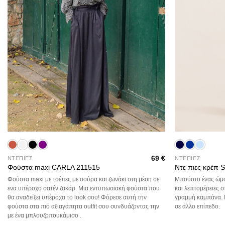
+
+
69
€
ΝΤΕΠΙΕΣ
ΝΤΕΠΙΕΣ
Φούστα maxi CARLA 211515
Ντε πιες κρέπ
Φούστα maxi με τσέπες με σούρα και ζωνάκι στη μέση σε
Μπούστο ένας ώμο
ενα υπέροχο σατέν ζακάρ. Μια εντυπωσιακή φούστα που
και λεπτομέρειες 
θα αναδείξει υπέροχα το look σου! Φόρεσε αυτή την
γραμμή καμπάνα. Ε
φούστα στα πιό αξιαγάπητα outfit σου συνδυάζοντας την
σε άλλο επίπεδο.
με ένα μπλουζοπουκάμισο .