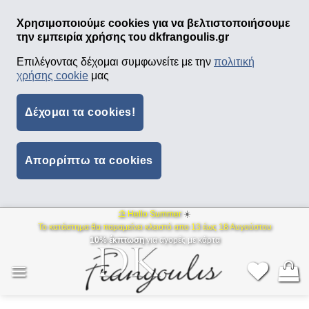
Χρησιμοποιούμε cookies για να βελτιστοποιήσουμε
την εμπειρία χρήσης του dkfrangoulis.gr
Επιλέγοντας δέχομαι συμφωνείτε με την
πολιτική
χρήσης cookie
μας
Δέχομαι τα cookies!
Απορρίπτω τα cookies
⛱ Hello Summer
☀️
Μετάβαση
Το κατάστημα θα παραμείνει κλειστό απο 13 έως 18 Αυγούστου
στο
10% έκπτωση
για αγορές με κάρτα
περιεχόμενο