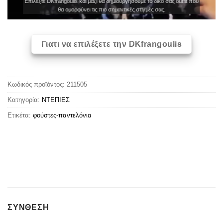
Επιλέξτε DKfrangoulis και μαζί θα δημιουργήσουμε το δικό σας outfit που
θα ομορφύνει τις πιο σημαντικές στιγμές σας.
Γιατι να επιλέξετε την DKfrangoulis
Κωδικός προϊόντος:
211505
Κατηγορία:
ΝΤΕΠΙΕΣ
Ετικέτα:
φούστες-παντελόνια
ΣΥΝΘΕΣΗ