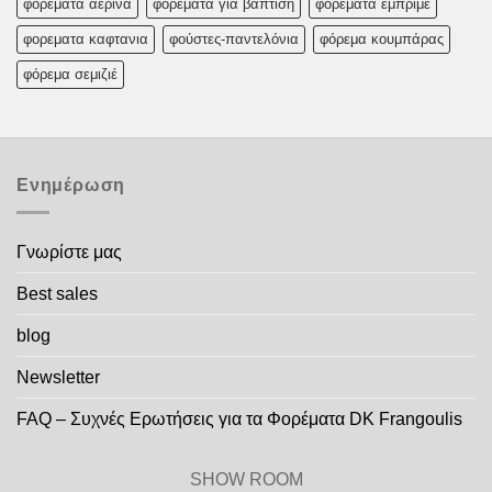
φορεματα αερινα
φορεματα για βαπτιση
φορεματα εμπριμε
φορεματα καφτανια
φούστες-παντελόνια
φόρεμα κουμπάρας
φόρεμα σεμιζιέ
Ενημέρωση
Γνωρίστε μας
Best sales
blog
Newsletter
FAQ – Συχνές Ερωτήσεις για τα Φορέματα DK Frangoulis
SHOW ROOM