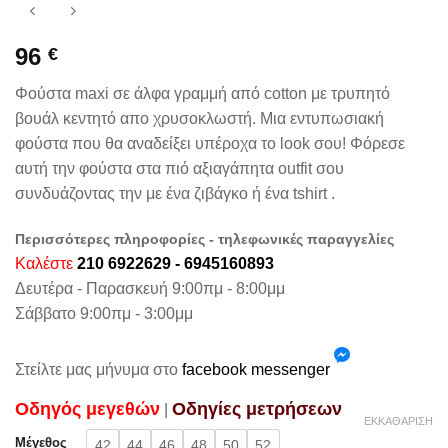
96
€
Φούστα maxi σε άλφα γραμμή από cotton με τρυπητό
βουάλ κεντητό απο χρυσοκλωστή. Μια εντυπωσιακή
φούστα που θα αναδείξει υπέροχα το look σου! Φόρεσε
αυτή την φούστα στα πιό αξιαγάπητα outfit σου
συνδυάζοντας την με ένα ζιβάγκο ή ένα tshirt .
Περισσότερες πληροφορίες - τηλεφωνικές παραγγελίες
Καλέστε
210 6922629 - 6945160893
Δευτέρα - Παρασκευή 9:00πμ - 8:00μμ
Σάββατο 9:00πμ - 3:00μμ
Στείλτε μας μήνυμα στο
facebook messenger
Oδηγός μεγεθών
Oδηγίες μετρήσεων
|
ΕΚΚΑΘΆΡΙΣΗ
Μέγεθος
42
44
46
48
50
52