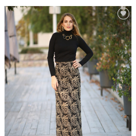
Add to
wishlist