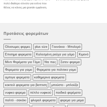
πολύ ιδιαίτερο σύνολο για εσένα που
θέλεις να κάνεις μια grande εμφάνιση.
Προτάσεις φορεμάτων
Oλoσωμες φoρμες
plus size
Γουνάκια - Μπολερό
Επισημα φορεματα
Καλεσμένη ρούχα για γάμο
Κιμονό
Μίντι Φορέματα για Γάμο
Ντε πιες
Σατεν φορεμα
Φορεματα για γαμο
Φορεματα για πολιτικο γαμο
αμπιγιε φορεματα
καθημερινα φορεματα
κοκτειλ φορεματα για βαπτιση
μπούστο - μπλούζα
νυφικο φορεμα
πέπλο νυφικού
παιδικά φορέματα
παλτό - σακάκι
φλοραλ φορεματα
φορεμα για μαμα