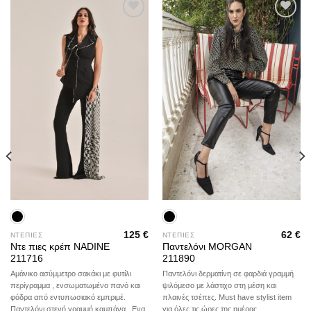
Add to
Add to
wishlist
wishlist
125
€
62
€
ΝΤΕΠΙΕΣ
ΝΤΕΠΙΕΣ
Ντε πιες κρέπ NADINE
Παντελόνι MORGAN
211716
211890
Αμάνικο ασύμμετρο σακάκι με φυτίλι
Παντελόνι δερματίνη σε φαρδιά γραμμή
περίγραμμα , ενσωματωμένο πανό και
ψιλόμεσο με λάστιχο στη μέση και
φόδρα από εντυπωσιακό εμπριμέ.
πλαινές τσέπες. Must have stylist item
Παντελόνι στενή γραμμή καμπάνα . Ενα
για όλες τις ώρες της ημέρας.