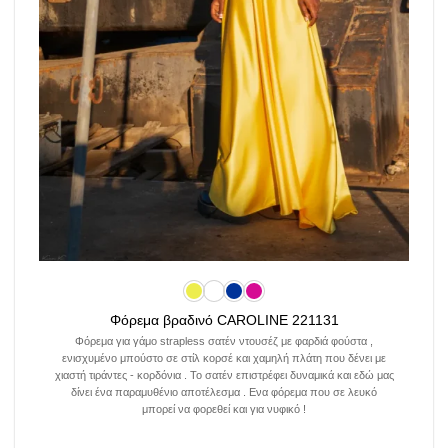
Φόρεμα βραδινό CAROLINE 221131
Φόρεμα για γάμο strapless σατέν ντουσέζ με φαρδιά φούστα ,
ενισχυμένο μπούστο σε στίλ κορσέ και χαμηλή πλάτη που δένει με
χιαστή τιράντες - κορδόνια . Το σατέν επιστρέφει δυναμικά και εδώ μας
δίνει ένα παραμυθένιο αποτέλεσμα . Ενα φόρεμα που σε λευκό
μπορεί να φορεθεί και για νυφικό !