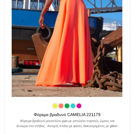
Φόρεμα βραδυνό CAMELIA 221179
Φόρεμα βραδυνό μουσελίνα gala με μπούστο παρτούς ώμους και
άνοιγμα στο στήθος . Ανοιχτή πλάτη με φάσες διακοσμημένες με glitter
.