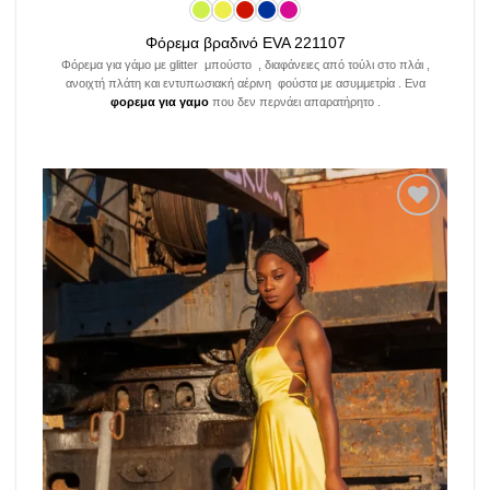
Φόρεμα βραδινό EVA 221107
Φόρεμα για γάμο με glitter μπούστο , διαφάνειες από τούλι στο πλάι ,
ανοιχτή πλάτη και εντυπωσιακή αέρινη φούστα με ασυμμετρία . Ενα
φορεμα για γαμο
που δεν περνάει απαρατήρητο .
Add to
wishlist