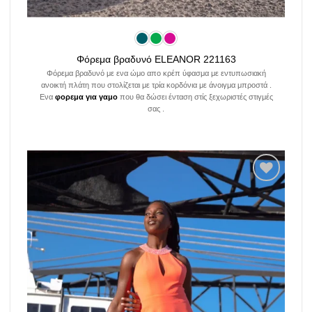
Φόρεμα βραδυνό ELEANOR 221163
Φόρεμα βραδυνό με ενα ώμο απο κρέπ ύφασμα με εντυπωσιακή
ανοικτή πλάτη που στολίζεται με τρία κορδόνια με άνοιγμα μπροστά .
Ενα
φορεμα για γαμο
που θα δώσει ένταση στίς ξεχωριστές στιγμές
σας .
Add to
wishlist