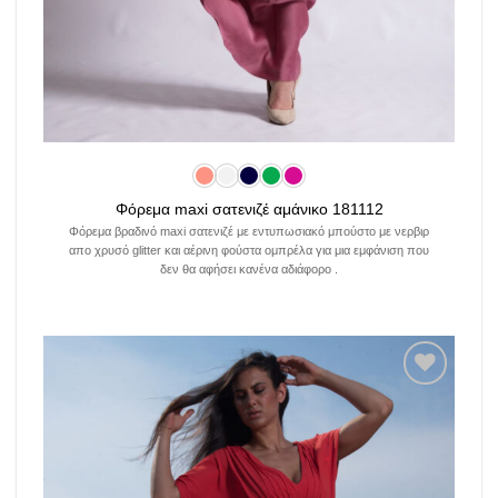
Φόρεμα maxi σατενιζέ αμάνικο 181112
Φόρεμα βραδινό maxi σατενιζέ με εντυπωσιακό μπούστο με νερβιρ
απο χρυσό glitter και αέρινη φούστα ομπρέλα για μια εμφάνιση που
δεν θα αφήσει κανένα αδιάφορο .
Add to
wishlist