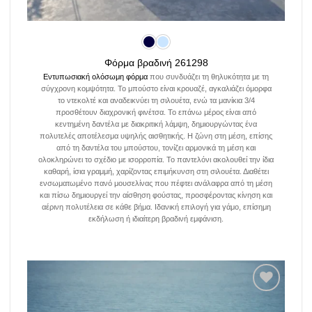
Φόρμα βραδινή 261298
Εντυπωσιακή ολόσωμη φόρμα
που συνδυάζει τη θηλυκότητα με τη
σύγχρονη κομψότητα. Το μπούστο είναι κρουαζέ, αγκαλιάζει όμορφα
το ντεκολτέ και αναδεικνύει τη σιλουέτα, ενώ τα μανίκια 3/4
προσθέτουν διαχρονική φινέτσα. Το επάνω μέρος είναι από
κεντημένη δαντέλα με διακριτική λάμψη, δημιουργώντας ένα
πολυτελές αποτέλεσμα υψηλής αισθητικής. Η ζώνη στη μέση, επίσης
από τη δαντέλα του μπούστου, τονίζει αρμονικά τη μέση και
ολοκληρώνει το σχέδιο με ισορροπία. Το παντελόνι ακολουθεί την ίδια
καθαρή, ίσια γραμμή, χαρίζοντας επιμήκυνση στη σιλουέτα. Διαθέτει
ενσωματωμένο πανό μουσελίνας που πέφτει ανάλαφρα από τη μέση
και πίσω δημιουργεί την αίσθηση φούστας, προσφέροντας κίνηση και
αέρινη πολυτέλεια σε κάθε βήμα. Ιδανική επιλογή για γάμο, επίσημη
εκδήλωση ή ιδιαίτερη βραδινή εμφάνιση.
Add to