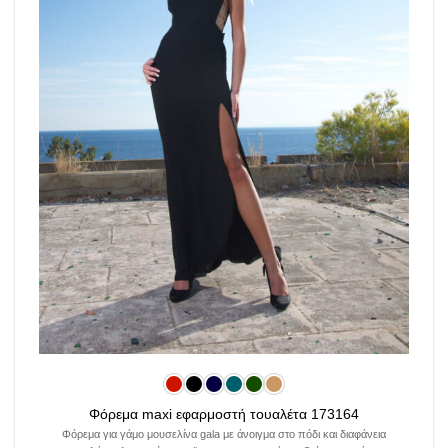
Φόρεμα maxi εφαρμοστή τουαλέτα 173164
Φόρεμα για γάμο μουσελίνα gala με άνοιγμα στο πόδι και διαφάνεια