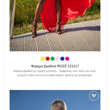
Φόρεμα βραδινό ROZE 221117
Φόρεμα βραδινό με ντραπέ μπούστο , διαφάνειες από τούλι στο πλάι ,
ανοιχτή πλάτη και εντυπωσιακή αέρινη φούστα με ασυμμετρία .
Add to
wishlist