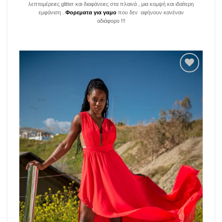
λεπτομέρειες glitter και διαφάνειες στα πλαινά , μια κομψή και ιδαίτερη
εμφάνιση .
Φορεματα για γαμο
που δεν αφήνουν κανέναν
αδιάφορο !!!
Add to
wishlist