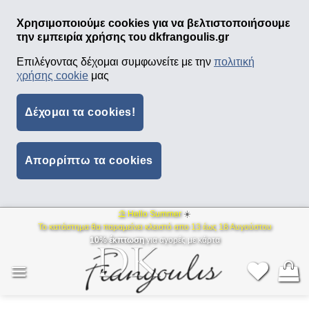
Χρησιμοποιούμε cookies για να βελτιστοποιήσουμε
την εμπειρία χρήσης του dkfrangoulis.gr
Επιλέγοντας δέχομαι συμφωνείτε με την
πολιτική
χρήσης cookie
μας
Δέχομαι τα cookies!
Απορρίπτω τα cookies
⛱ Hello Summer
☀️
Μετάβαση
Το κατάστημα θα παραμείνει κλειστό απο 13 έως 18 Αυγούστου
στο
10% έκπτωση
για αγορές με κάρτα
περιεχόμενο