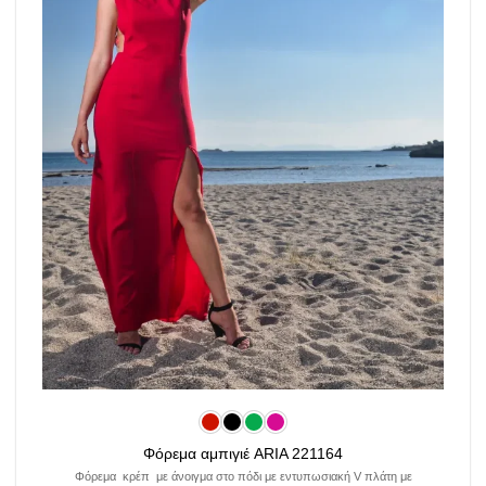
Φόρεμα αμπιγιέ ARIA 221164
Φόρεμα κρέπ με άνοιγμα στο πόδι με εντυπωσιακή V πλάτη με