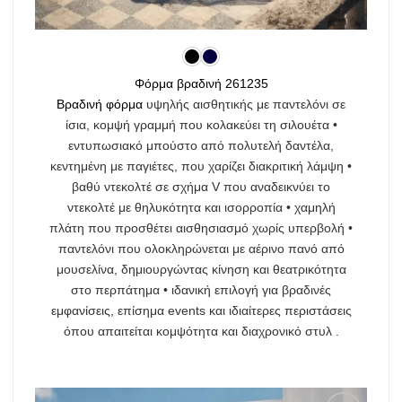
Φόρμα βραδινή 261235
Βραδινή φόρμα
υψηλής αισθητικής με παντελόνι σε
ίσια, κομψή γραμμή που κολακεύει τη σιλουέτα •
εντυπωσιακό μπούστο από πολυτελή δαντέλα,
κεντημένη με παγιέτες, που χαρίζει διακριτική λάμψη •
βαθύ ντεκολτέ σε σχήμα V που αναδεικνύει το
ντεκολτέ με θηλυκότητα και ισορροπία • χαμηλή
πλάτη που προσθέτει αισθησιασμό χωρίς υπερβολή •
παντελόνι που ολοκληρώνεται με αέρινο πανό από
μουσελίνα, δημιουργώντας κίνηση και θεατρικότητα
στο περπάτημα • ιδανική επιλογή για βραδινές
εμφανίσεις, επίσημα events και ιδιαίτερες περιστάσεις
όπου απαιτείται κομψότητα και διαχρονικό στυλ .