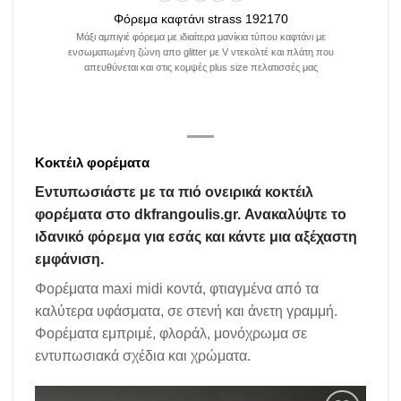
Φόρεμα καφτάνι strass 192170
Μάξι αμπιγιέ φόρεμα με ιδιαίτερα μανίκια τύπου καφτάνι με
ενσωματωμένη ζώνη απο glitter με V ντεκολτέ και πλάτη που
απευθύνεται και στις κομψές plus size πελατισσές μας
Κοκτέιλ φορέματα
Εντυπωσιάστε με τα πιό ονειρικά κοκτέιλ
φορέματα στο dkfrangoulis.gr. Ανακαλύψτε το
ιδανικό φόρεμα για εσάς και κάντε μια αξέχαστη
εμφάνιση.
Φορέματα maxi midi κοντά, φτιαγμένα από τα
καλύτερα υφάσματα, σε στενή και άνετη γραμμή.
Φορέματα εμπριμέ, φλοράλ, μονόχρωμα σε
εντυπωσιακά σχέδια και χρώματα.