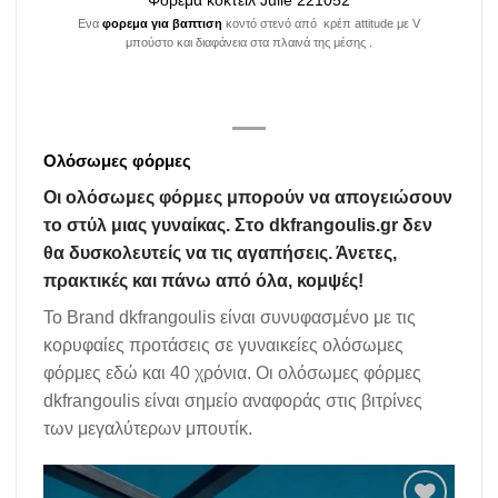
Φόρεμα κοκτέιλ Julie 221052
Ενα
φορεμα για βαπτιση
κοντό στενό από κρέπ attitude με V
μπούστο και διαφάνεια στα πλαινά της μέσης .
Oλόσωμες φόρμες
Οι ολόσωμες φόρμες μπορούν να απογειώσουν
το στύλ μιας γυναίκας. Στο dkfrangoulis.gr δεν
θα δυσκολευτείς να τις αγαπήσεις. Άνετες,
πρακτικές και πάνω από όλα, κομψές!
Το Brand dkfrangoulis είναι συνυφασμένο με τις
κορυφαίες προτάσεις σε γυναικείες ολόσωμες
φόρμες εδώ και 40 χρόνια. Οι ολόσωμες φόρμες
dkfrangoulis είναι σημείο αναφοράς στις βιτρίνες
των μεγαλύτερων μπουτίκ.