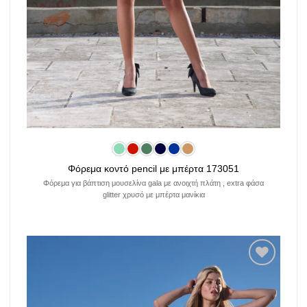
Φόρεμα κοντό pencil με μπέρτα 173051
Φόρεμα για βάπτιση μουσελίνα gala με ανοιχτή πλάτη , extra φάσα
glitter χρυσό με μπέρτα μανίκια
Add to
wishlist