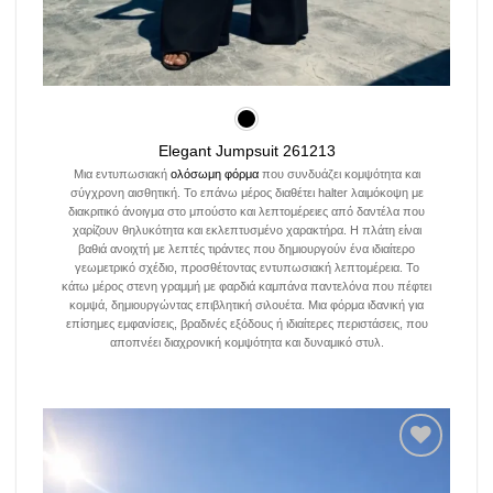
Elegant Jumpsuit 261213
Μια εντυπωσιακή
ολόσωμη φόρμα
που συνδυάζει κομψότητα και
σύγχρονη αισθητική. Το επάνω μέρος διαθέτει halter λαιμόκοψη με
διακριτικό άνοιγμα στο μπούστο και λεπτομέρειες από δαντέλα που
χαρίζουν θηλυκότητα και εκλεπτυσμένο χαρακτήρα. Η πλάτη είναι
βαθιά ανοιχτή με λεπτές τιράντες που δημιουργούν ένα ιδιαίτερο
γεωμετρικό σχέδιο, προσθέτοντας εντυπωσιακή λεπτομέρεια. Το
κάτω μέρος στενη γραμμή με φαρδιά καμπάνα παντελόνα που πέφτει
κομψά, δημιουργώντας επιβλητική σιλουέτα. Μια φόρμα ιδανική για
επίσημες εμφανίσεις, βραδινές εξόδους ή ιδιαίτερες περιστάσεις, που
αποπνέει διαχρονική κομψότητα και δυναμικό στυλ.
Add to