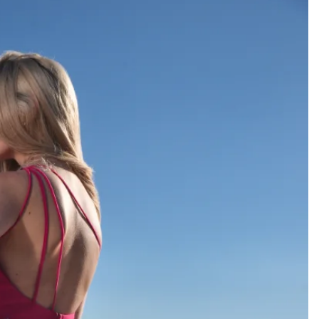
Add to
wishlist