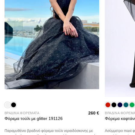
+
+
260
€
ΒΡΑΔΙΝΑ ΦΟΡΕΜΑΤΑ
ΒΡΑΔΙΝΑ ΦΟΡΕΜ
Φόρεμα τούλι με glitter 191126
Φόρεμα καφτάνι
Παραμυθένιο βραδινό φόρεμα τούλι νεραιδόσκονης με
Ασύμμετρο maxi φό