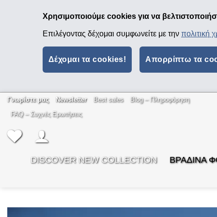
Χρησιμοποιούμε cookies για να βελτιστοποιήσο
Επιλέγοντας δέχομαι συμφωνείτε με την
πολιτική 
Δέχομαι τα cookies!
Απορρίπτω τα co
Μετάβαση
Γνωρίστε μας
Newsletter
Best sales
Βlog – Πληροφόρηση
στο
FAQ – Συχνές Ερωτήσεις
περιεχόμενο
DISCOVER NEW COLLECTION
ΒΡΑΔΙΝΑ 