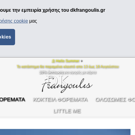
υμε την εμπειρία χρήσης του dkfrangoulis.gr
χρήσης cookie
μας
okies
⛱ Hello Summer
☀️
Το κατάστημα θα παραμείνει κλειστό απο 13 έως 18 Αυγούστου
10% έκπτωση
για αγορές με κάρτα
ΦΟΡΕΜΑΤΑ
ΚΟΚΤΕΙΛ ΦΟΡΕΜΑΤΑ
ΟΛΟΣΩΜΕΣ Φ
LITTLE ME