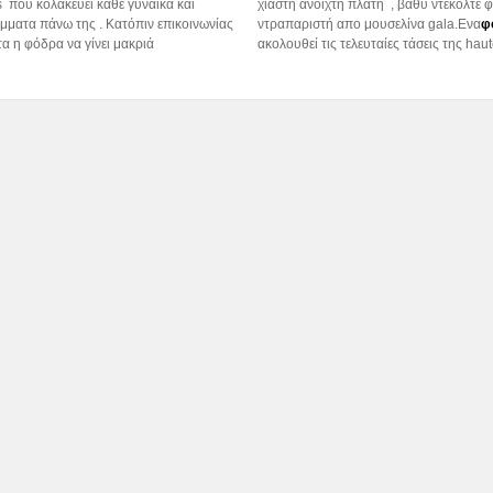
ss που κολακεύει κάθε γυναίκα και
χιαστή ανοιχτή πλάτη , βαθύ ντεκολτέ 
έμματα πάνω της . Κατόπιν επικοινωνίας
ντραπαριστή απο μουσελίνα gala.Eνα
φ
α η φόδρα να γίνει μακριά
ακολουθεί τις τελευταίες τάσεις της hau