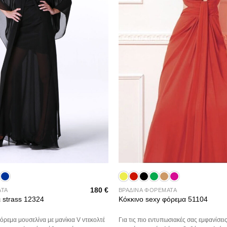
+
180
€
ΑΤΑ
ΒΡΑΔΙΝΑ ΦΟΡΕΜΑΤΑ
 strass 12324
Κόκκινο sexy φόρεμα 51104
ρεμα μουσελίνα με μανίκια V ντεκολτέ
Για τις πιο εντυπωσιακές σας εμφανίσει