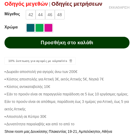
Oδηγός μεγεθών
Oδηγίες μετρήσεων
|
ΕΚΚΑΘΆΡΙΣΗ
Μέγεθος
42
44
46
48
Χρώμα
Προσθήκη στο καλάθι
10% έκπτωση για αγορές με κάρτα/iris
• Δωρεάν αποστολή για αγορές άνω των 200€
• Κόστος αποστολής για Αττική 3€, εκτός Αττικής 5€, Νησιά 7€
• Κόστος αντικαταβολής 10€
• Εάν το προιόν είναι σε παραγγελία παράδοση σε 5 έως 10 εργάσιμες ημέρες.
Εάν το προιόν είναι σε απόθεμα, παράδοση έως 3 ημέρες για Αττική, έως 5 για
εκτός Αττικής
• Αποστολή σε Κύπρο 30€
• Δυνατότητα παραλαβής και από το από το
Show room μας Δουκίσσης Πλακεντίας 19-21, Αμπελόκηποι, Αθήνα