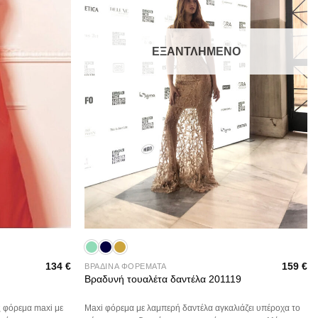
ΕΞΑΝΤΛΗΜΈΝΟ
+
134
€
159
€
ΒΡΑΔΙΝΑ ΦΟΡΕΜΑΤΑ
Βραδυνή τουαλέτα δαντέλα 201119
ς φόρεμα maxi με
Maxi φόρεμα με λαμπερή δαντέλα αγκαλιάζει υπέροχα το