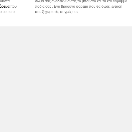
φούστα
σώμα σας αναδεικνύοντας το μπούστο και τα καλλίγραμμα
όρεμα
που
πόδια σας . Ενα βραδυνό φόρεμα που θα δώσει ένταση
te couture
στις ξεχωριστές στιγμές σας .