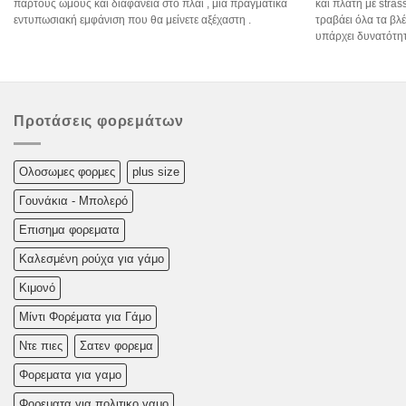
παρτούς ώμους και διαφάνεια στο πλάι , μια πραγματικά
και πλάτη με stra
εντυπωσιακή εμφάνιση που θα μείνετε αξέχαστη .
τραβάει όλα τα βλ
υπάρχει δυνατότητ
Προτάσεις φορεμάτων
Oλoσωμες φoρμες
plus size
Γουνάκια - Μπολερό
Επισημα φορεματα
Καλεσμένη ρούχα για γάμο
Κιμονό
Μίντι Φορέματα για Γάμο
Ντε πιες
Σατεν φορεμα
Φορεματα για γαμο
Φορεματα για πολιτικο γαμο