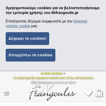
Χρησιμοποιούμε cookies για να βελτιστοποιήσουμε
την εμπειρία χρήσης του dkfrangoulis.gr
Επιλέγοντας δέχομαι συμφωνείτε με την
πολιτική
χρήσης cookie
μας
Δέχομαι τα cookies!
Απορρίπτω τα cookies
⛱ Hello Summer
☀️
Μετάβαση
Το κατάστημα θα παραμείνει κλειστό απο 13 έως 18 Αυγούστου
στο
10% έκπτωση
για αγορές με κάρτα
περιεχόμενο