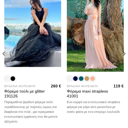
Add to
Add to
wishlist
wishlist
260
€
119
€
ΒΡΑΔΙΝΑ ΦΟΡΕΜΑΤΑ
ΒΡΑΔΙΝΑ ΦΟΡΕΜΑΤΑ
Φόρεμα τούλι με glitter
Φόρεμα maxi strapless
191126
41001
Παραμυθένιο βραδινό φόρεμα τούλι
Ενα κομψό και εντυπωσιακό strapless
νεραιδόσκονης με παρτούς ώμους και
φόρεμα για γάμο απο μουσελίνα με
διαφάνεια στο πλάι , μια πραγματικά
σατέν φάσα με ενα υπέροχο λουλούδι
εντυπωσιακή εμφάνιση που θα μείνετε
αξέχαστη .