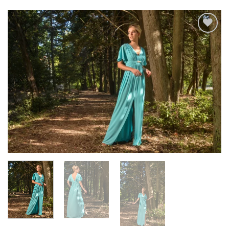
Add to
wishlist