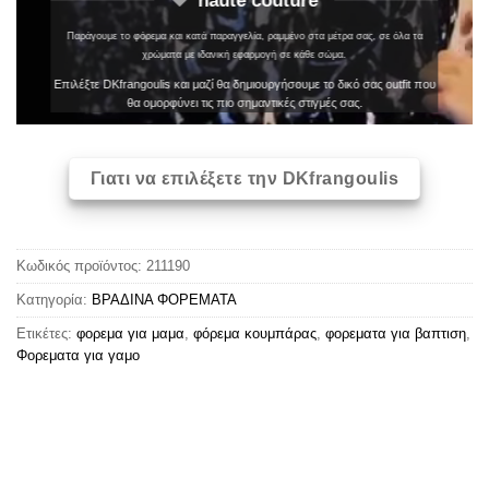
Παράγουμε το φόρεμα και κατά παραγγελία, ραμμένο στα μέτρα σας, σε όλα τα
χρώματα με ιδανική εφαρμογή σε κάθε σώμα.
Επιλέξτε DKfrangoulis και μαζί θα δημιουργήσουμε το δικό σας outfit που
θα ομορφύνει τις πιο σημαντικές στιγμές σας.
Γιατι να επιλέξετε την DKfrangoulis
Κωδικός προϊόντος:
211190
Κατηγορία:
ΒΡΑΔΙΝΑ ΦΟΡΕΜΑΤΑ
Ετικέτες:
φορεμα για μαμα
,
φόρεμα κουμπάρας
,
φορεματα για βαπτιση
,
Φορεματα για γαμο