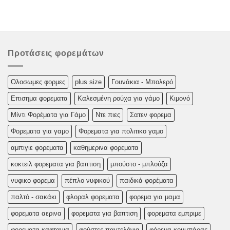
Προτάσεις φορεμάτων
Oλoσωμες φoρμες
plus size
Γουνάκια - Μπολερό
Επισημα φορεματα
Καλεσμένη ρούχα για γάμο
Κιμονό
Μίντι Φορέματα για Γάμο
Ντε πιες
Σατεν φορεμα
Φορεματα για γαμο
Φορεματα για πολιτικο γαμο
αμπιγιε φορεματα
καθημερινα φορεματα
κοκτειλ φορεματα για βαπτιση
μπούστο - μπλούζα
νυφικο φορεμα
πέπλο νυφικού
παιδικά φορέματα
παλτό - σακάκι
φλοραλ φορεματα
φορεμα για μαμα
φορεματα αερινα
φορεματα για βαπτιση
φορεματα εμπριμε
φορεματα καφτανια
φούστες-παντελόνια
φόρεμα κουμπάρας