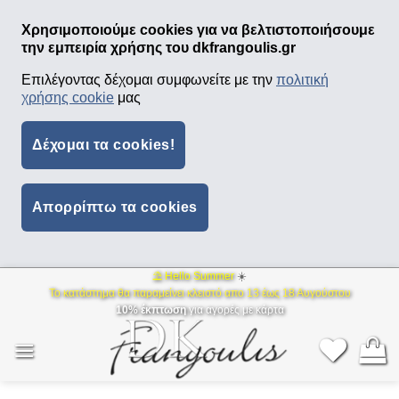
Χρησιμοποιούμε cookies για να βελτιστοποιήσουμε
την εμπειρία χρήσης του dkfrangoulis.gr
Επιλέγοντας δέχομαι συμφωνείτε με την
πολιτική
χρήσης cookie
μας
Δέχομαι τα cookies!
Απορρίπτω τα cookies
⛱ Hello Summer
☀️
Μετάβαση
Το κατάστημα θα παραμείνει κλειστό απο 13 έως 18 Αυγούστου
στο
10% έκπτωση
για αγορές με κάρτα
περιεχόμενο