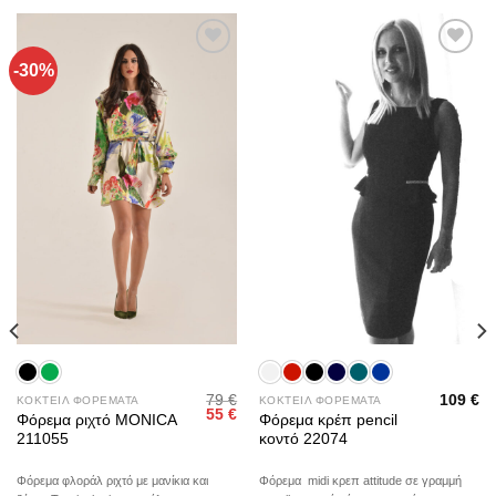
-30%
Add to
Add to
wishlist
wishlist
79
€
109
€
ΚΟΚΤΕΙΛ ΦΟΡΕΜΑΤΑ
ΚΟΚΤΕΙΛ ΦΟΡΕΜΑΤΑ
Original
Η
55
€
Φόρεμα ριχτό MONICA
Φόρεμα κρέπ pencil
price
τρέχουσα
211055
κοντό 22074
was:
τιμή
79 €.
είναι:
55 €.
Φόρεμα φλοράλ ριχτό με μανίκια και
Φόρεμα midi κρεπ attitude σε γραμμή