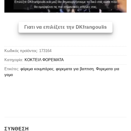
Επιλέξτε DKfrangoulis και μαζί θα δημιουργήσουμε το δικό σας outfit που
θα ομορφύνει τις πιο σημαντικές στιγμές σας.
Γιατι να επιλέξετε την DKfrangoulis
Κωδικός προϊόντος:
173164
Κατηγορία:
ΚΟΚΤΕΙΛ ΦΟΡΕΜΑΤΑ
Ετικέτες:
φόρεμα κουμπάρας
,
φορεματα για βαπτιση
,
Φορεματα για
γαμο
ΣΥΝΘΕΣΗ