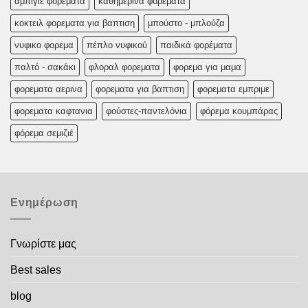
αμπιγιε φορεματα
καθημερινα φορεματα
κοκτειλ φορεματα για βαπτιση
μπούστο - μπλούζα
νυφικο φορεμα
πέπλο νυφικού
παιδικά φορέματα
παλτό - σακάκι
φλοραλ φορεματα
φορεμα για μαμα
φορεματα αερινα
φορεματα για βαπτιση
φορεματα εμπριμε
φορεματα καφτανια
φούστες-παντελόνια
φόρεμα κουμπάρας
φόρεμα σεμιζιέ
Ενημέρωση
Γνωρίστε μας
Best sales
blog