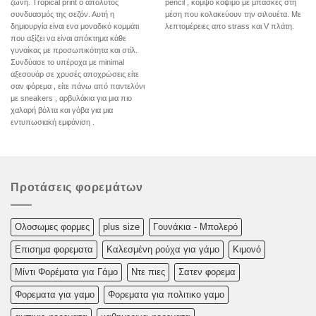
ζώνη. Tropical print ο απόλυτος
pencil , κομψό κόψιμο με μπάσκες στη
συνδυασμός της σεζόν. Αυτή η
μέση που κολακεύουν την σιλουέτα. Με
δημιουργία είναι ενα μοναδικό κομμάτι
λεπτομέρειες απο strass και V πλάτη.
που αξίζει να είναι απόκτημα κάθε
γυναίκας με προσωπικότητα και στίλ.
Συνδύασε το υπέροχα με minimal
αξεσουάρ σε χρυσές αποχρώσεις είτε
σαν φόρεμα , είτε πάνω από παντελόνι
με sneakers , αρβυλάκια για μια πιο
χαλαρή βόλτα και γόβα για μια
εντυπωσιακή εμφάνιση .
Προτάσεις φορεμάτων
Oλoσωμες φoρμες
plus size
Γουνάκια - Μπολερό
Επισημα φορεματα
Καλεσμένη ρούχα για γάμο
Κιμονό
Μίντι Φορέματα για Γάμο
Ντε πιες
Σατεν φορεμα
Φορεματα για γαμο
Φορεματα για πολιτικο γαμο