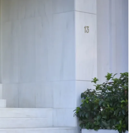
Add to
wishlist