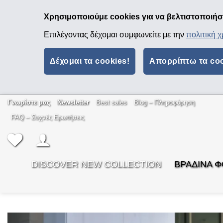
Χρησιμοποιούμε cookies για να βελτιστοποιήσο
Επιλέγοντας δέχομαι συμφωνείτε με την
πολιτική 
Δέχομαι τα cookies!
Απορρίπτω τα co
Μετάβαση
Γνωρίστε μας
Newsletter
Best sales
Βlog – Πληροφόρηση
στο
FAQ – Συχνές Ερωτήσεις
περιεχόμενο
DISCOVER NEW COLLECTION
ΒΡΑΔΙΝΑ 