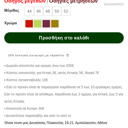
Oδηγός μεγεθών
Oδηγίες μετρήσεων
|
ΕΚΚΑΘΆΡΙΣΗ
Μέγεθος
44
46
48
50
52
Χρώμα
Προσθήκη στο καλάθι
10% έκπτωση για αγορές με κάρτα/iris
• Δωρεάν αποστολή για αγορές άνω των 200€
• Κόστος αποστολής για Αττική 3€, εκτός Αττικής 5€, Νησιά 7€
• Κόστος αντικαταβολής 10€
• Εάν το προιόν είναι σε παραγγελία παράδοση σε 5 έως 10 εργάσιμες ημέρες.
Εάν το προιόν είναι σε απόθεμα, παράδοση έως 3 ημέρες για Αττική, έως 5 για
εκτός Αττικής
• Αποστολή σε Κύπρο 30€
• Δυνατότητα παραλαβής και από το από το
Show room μας Δουκίσσης Πλακεντίας 19-21, Αμπελόκηποι, Αθήνα