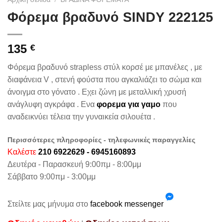
Φόρεμα βραδυνό SINDY 222125
135
€
Φόρεμα βραδυνό strapless στύλ κορσέ με μπανέλες , με
διαφάνεια V , στενή φούστα που αγκαλιάζει το σώμα και
άνοιγμα στο γόνατο . Εχει ζώνη με μεταλλική χρυσή
ανάγλυφη αγκράφα . Ενα
φορεμα για γαμο
που
αναδεικνύει τέλεια την γυναικεία σιλουέτα .
Περισσότερες πληροφορίες - τηλεφωνικές παραγγελίες
Καλέστε
210 6922629 - 6945160893
Δευτέρα - Παρασκευή 9:00πμ - 8:00μμ
Σάββατο 9:00πμ - 3:00μμ
Στείλτε μας μήνυμα στο
facebook messenger