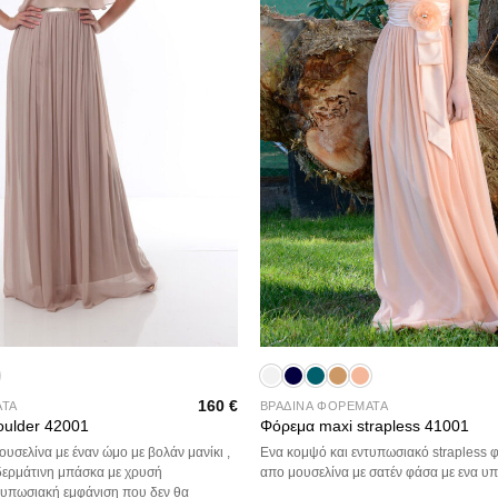
+
160
€
ΑΤΑ
ΒΡΑΔΙΝΑ ΦΟΡΕΜΑΤΑ
oulder 42001
Φόρεμα maxi strapless 41001
υσελίνα με έναν ώμο με βολάν μανίκι ,
Ενα κομψό και εντυπωσιακό strapless 
 δερμάτινη μπάσκα με χρυσή
απο μουσελίνα με σατέν φάσα με ενα υ
τυπωσιακή εμφάνιση που δεν θα