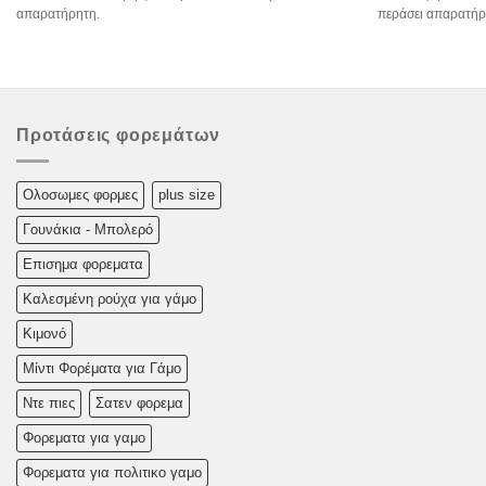
απαρατήρητη.
περάσει απαρατήρ
Προτάσεις φορεμάτων
Oλoσωμες φoρμες
plus size
Γουνάκια - Μπολερό
Επισημα φορεματα
Καλεσμένη ρούχα για γάμο
Κιμονό
Μίντι Φορέματα για Γάμο
Ντε πιες
Σατεν φορεμα
Φορεματα για γαμο
Φορεματα για πολιτικο γαμο