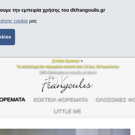
υμε την εμπειρία χρήσης του dkfrangoulis.gr
χρήσης cookie
μας
okies
⛱ Hello Summer
☀️
Το κατάστημα θα παραμείνει κλειστό απο 13 έως 18 Αυγούστου
10% έκπτωση
για αγορές με κάρτα
ΦΟΡΕΜΑΤΑ
ΚΟΚΤΕΙΛ ΦΟΡΕΜΑΤΑ
ΟΛΟΣΩΜΕΣ Φ
LITTLE ME