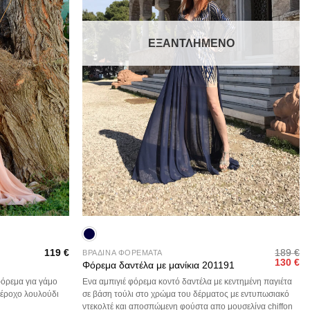
ΕΞΑΝΤΛΗΜΈΝΟ
+
119
€
189
€
ΒΡΑΔΙΝΑ ΦΟΡΕΜΑΤΑ
Original
Η
130
€
Φόρεμα δαντέλα με μανίκια 201191
price
τρ
was:
τι
φόρεμα για γάμο
Ενα αμπιγιέ φόρεμα κοντό δαντέλα με κεντημένη παγιέτα
189 €.
είν
πέροχο λουλούδι
σε βάση τούλι στο χρώμα του δέρματος με εντυπωσιακό
13
ντεκολτέ και αποσπώμενη φούστα απο μουσελίνα chiffon