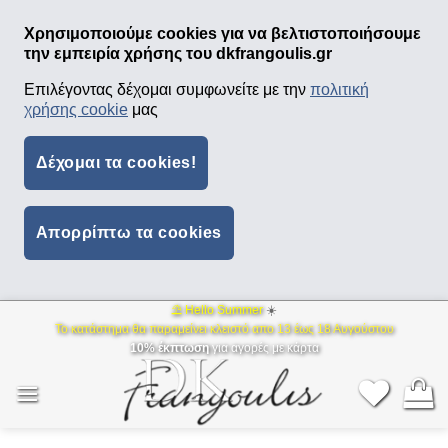
Χρησιμοποιούμε cookies για να βελτιστοποιήσουμε
την εμπειρία χρήσης του dkfrangoulis.gr
Επιλέγοντας δέχομαι συμφωνείτε με την
πολιτική
χρήσης cookie
μας
Δέχομαι τα cookies!
Απορρίπτω τα cookies
⛱ Hello Summer
☀️
Μετάβαση
Το κατάστημα θα παραμείνει κλειστό απο 13 έως 18 Αυγούστου
στο
10% έκπτωση
για αγορές με κάρτα
περιεχόμενο