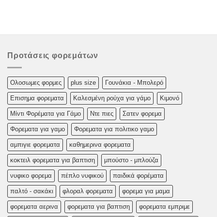
Προτάσεις φορεμάτων
Oλoσωμες φoρμες
plus size
Γουνάκια - Μπολερό
Επισημα φορεματα
Καλεσμένη ρούχα για γάμο
Κιμονό
Μίντι Φορέματα για Γάμο
Ντε πιες
Σατεν φορεμα
Φορεματα για γαμο
Φορεματα για πολιτικο γαμο
αμπιγιε φορεματα
καθημερινα φορεματα
κοκτειλ φορεματα για βαπτιση
μπούστο - μπλούζα
νυφικο φορεμα
πέπλο νυφικού
παιδικά φορέματα
παλτό - σακάκι
φλοραλ φορεματα
φορεμα για μαμα
φορεματα αερινα
φορεματα για βαπτιση
φορεματα εμπριμε