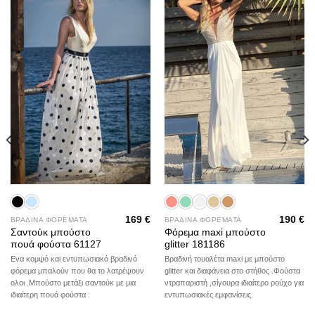
Add to
Add to
wishlist
wishlist
169
€
190
€
ΒΡΑΔΙΝΑ ΦΟΡΕΜΑΤΑ
ΒΡΑΔΙΝΑ ΦΟΡΕΜΑΤΑ
Σαντούκ μπούστο
Φόρεμα maxi μπούστο
πουά φούστα 61127
glitter 181186
Ενα κομψό και εντυπωσιακό βραδινό
Βραδινή τουαλέτα maxi με μπούστο
φόρεμα μπαλούν που θα το λατρέψουν
glitter και διαφάνεια στο στήθος .Φούστα
ολοι .Μπούστο μετάξι σαντούκ με μια
ντραπαριστή ,σίγουρα ιδιαίτερο ρούχο για
ιδιαίτερη πουά φούστα .
εντυπωσιακές εμφανίσεις.