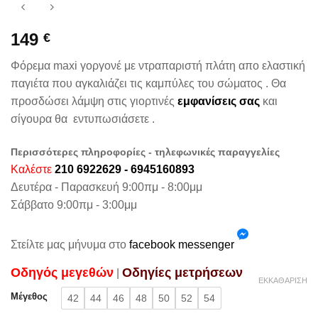
149
€
Φόρεμα maxi γοργονέ με ντραπαριστή πλάτη απο ελαστική
παγιέτα που αγκαλιάζει τις καμπύλες του σώματος . Θα
προσδώσει λάμψη στις γιορτινές
εμφανίσεις σας
και
σίγουρα θα εντυπωσιάσετε .
Περισσότερες πληροφορίες - τηλεφωνικές παραγγελίες
Καλέστε
210 6922629 - 6945160893
Δευτέρα - Παρασκευή 9:00πμ - 8:00μμ
Σάββατο 9:00πμ - 3:00μμ
Στείλτε μας μήνυμα στο
facebook messenger
Oδηγός μεγεθών
Oδηγίες μετρήσεων
|
ΕΚΚΑΘΆΡΙΣΗ
Μέγεθος
42
44
46
48
50
52
54