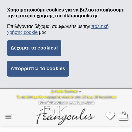
Χρησιμοποιούμε cookies για να βελτιστοποιήσουμε
την εμπειρία χρήσης του dkfrangoulis.gr
Επιλέγοντας δέχομαι συμφωνείτε με την
πολιτική
χρήσης cookie
μας
Δέχομαι τα cookies!
Απορρίπτω τα cookies
⛱ Hello Summer
☀️
Μετάβαση
Το κατάστημα θα παραμείνει κλειστό απο 13 έως 18 Αυγούστου
στο
10% έκπτωση
για αγορές με κάρτα
περιεχόμενο