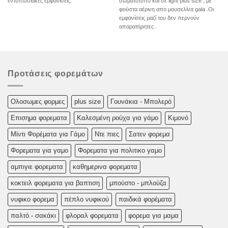
εντυπωσιακές εμφανίσεις.
σωματότυπο και σε light plus size , με
φούστα αέρινη απο μουσελίνα gala .Οι
εμφανίσεις μαζί του δεν περνούν
απαρατήρητες .
Προτάσεις φορεμάτων
Oλoσωμες φoρμες
plus size
Γουνάκια - Μπολερό
Επισημα φορεματα
Καλεσμένη ρούχα για γάμο
Κιμονό
Μίντι Φορέματα για Γάμο
Ντε πιες
Σατεν φορεμα
Φορεματα για γαμο
Φορεματα για πολιτικο γαμο
αμπιγιε φορεματα
καθημερινα φορεματα
κοκτειλ φορεματα για βαπτιση
μπούστο - μπλούζα
νυφικο φορεμα
πέπλο νυφικού
παιδικά φορέματα
παλτό - σακάκι
φλοραλ φορεματα
φορεμα για μαμα