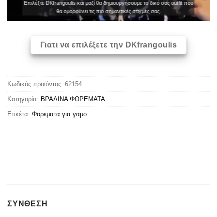
Επιλέξτε DKfrangoulis και μαζί θα δημιουργήσουμε το δικό σας outfit που
θα ομορφύνει τις πιο σημαντικές στιγμές σας.
Γιατι να επιλέξετε την DKfrangoulis
Κωδικός προϊόντος:
62154
Κατηγορία:
ΒΡΑΔΙΝΑ ΦΟΡΕΜΑΤΑ
Ετικέτα:
Φορεματα για γαμο
ΣΥΝΘΕΣΗ