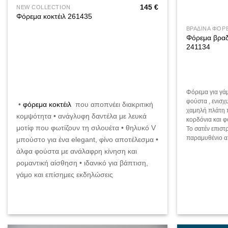
145
€
NEW COLLECTION
Φόρεμα κοκτέιλ 261435
ΒΡΑΔΙΝΑ ΦΟΡ
Φόρεμα βρα
241134
Φόρεμα για γάμ
φούστα , ενισχ
•
φόρεμα κοκτέιλ
που αποπνέει διακριτική
χαμηλή πλάτη π
κομψότητα • ανάγλυφη δαντέλα με λευκά
κορδόνια και φ
μοτίφ που φωτίζουν τη σιλουέτα • θηλυκό V
Το σατέν επιστρ
παραμυθένιο α
μπούστο για ένα elegant, φίνο αποτέλεσμα •
άλφα φούστα με ανάλαφρη κίνηση και
ρομαντική αίσθηση • ιδανικό για βάπτιση,
γάμο και επίσημες εκδηλώσεις