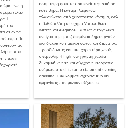
ασύμμετρη φούστα που κινείται φυσικά σε
 σώμα, ενώ η
κάθε βήμα. Η καθαρή λαιμόκοψη
σφέρει τέλεια
πλαισιώνεται από χειροποίητο κέντημα, ενώ
ήρα. Η
η βαθιά πλάτη σε σχήμα V προσθέτει
μμή του
ένταση και elegance. Τα πλαϊνά τριγωνικά
στα σε άλφα
ανοίγματα με μπεζ διαφάνεια δημιουργούν
 ασύμετρα. Το
ένα διακριτικό παιχνίδι φωτός και δέρματος,
προσφέροντας
προσδίδοντας couture χαρακτήρα χωρίς
κή λάμψη που
υπερβολή. Η high-low γραμμή χαρίζει
κή επιλογή
δυναμική κίνηση και σύγχρονη ισορροπία
 ξεχωριστή
ανάμεσα στο chic και το statement evening
dressing. Ένα κομμάτι σχεδιασμένο για
εμφανίσεις που μένουν αξέχαστες.
Add to
Add to
wishlist
wishlist