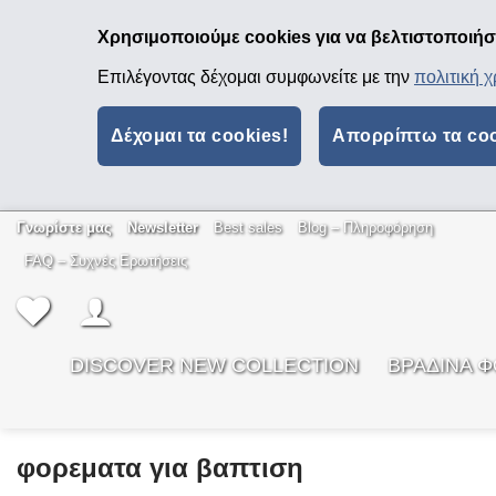
Χρησιμοποιούμε cookies για να βελτιστοποιήσο
Επιλέγοντας δέχομαι συμφωνείτε με την
πολιτική 
Δέχομαι τα cookies!
Απορρίπτω τα co
Μετάβαση
Γνωρίστε μας
Newsletter
Best sales
Βlog – Πληροφόρηση
στο
FAQ – Συχνές Ερωτήσεις
περιεχόμενο
DISCOVER NEW COLLECTION
ΒΡΑΔΙΝΑ 
φορεματα για βαπτιση