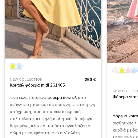
+
+
260
€
NEW COLLECTION
Κοκτέιλ φόρεμα midi 261465
NEW COLLEC
Φόρεμα stra
Ένα εκλεπτυσμένο
φόρεμα κοκτέιλ
από
ανάγλυφο μπροκάρ σε φωτεινή, φίνα κίτρινη
απόχρωση, που αποπνέει διακριτική
φόρεμα κοκτέ
πολυτέλεια και υψηλή αισθητική. Το άψογα
αισθητικής •
δομημένο, κλειστό μπούστο αγκαλιάζει το
καρδιά με δ
σώμα με κομψότητα, ενώ η V πλάτη
εφαρμογή • 