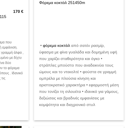
Φόρεμα κοκτέιλ 251450m
170
€
115
σμα που
•
φόρεμα κοκτέιλ
από σατέν ρασμίρ,
ή εμφάνιση.
ύφασμα με φίνα γυαλάδα και δομημένη υφή
ε γραμμή άλφα ,
υμένο με δίχτυ
που χαρίζει σταθερότητα και όγκο •
ένα δύο
στράπλες μπούστο που αναδεικνύει τους
υν το φόρεμα
ώμους και το ντεκολτέ • φούστα σε γραμμή
όπους . Ιδανικό
ομπρέλα με πλούσια κίνηση και
 τις
αριστοκρατικό χαρακτήρα • εφαρμοστή μέση
που τονίζει τη σιλουέτα • ιδανικό για γάμους,
δεξιώσεις και βραδινές εμφανίσεις με
κομψότητα και διαχρονικό στυλ