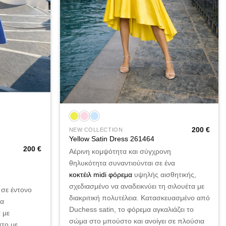
+
200
€
NEW COLLECTION
Yellow Satin Dress 261464
200
€
Αέρινη κομψότητα και σύγχρονη
θηλυκότητα συναντιούνται σε ένα
κοκτέιλ midi φόρεμα
υψηλής αισθητικής,
σχεδιασμένο να αναδεικνύει τη σιλουέτα με
σε έντονο
διακριτική πολυτέλεια. Κατασκευασμένο από
να
Duchess satin, το φόρεμα αγκαλιάζει το
 με
σώμα στο μπούστο και ανοίγει σε πλούσια
στο με