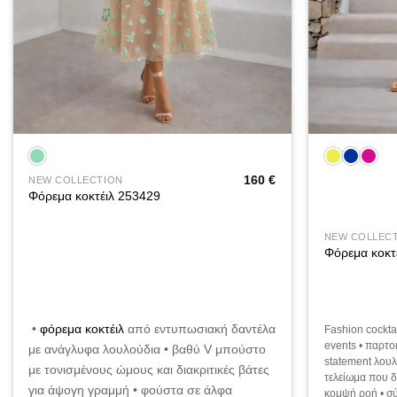
+
+
160
€
NEW COLLECTION
Φόρεμα κοκτέιλ 253429
NEW COLLEC
Φόρεμα κοκτ
•
φόρεμα κοκτέιλ
από εντυπωσιακή δαντέλα
Fashion cockta
events • παρτο
με ανάγλυφα λουλούδια • βαθύ V μπούστο
statement λουλ
με τονισμένους ώμους και διακριτικές βάτες
τελείωμα που δ
για άψογη γραμμή • φούστα σε άλφα
κομψή ροή • σύ