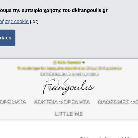
υμε την εμπειρία χρήσης του dkfrangoulis.gr
χρήσης cookie
μας
okies
⛱ Hello Summer
☀️
Το κατάστημα θα παραμείνει κλειστό απο 13 έως 18 Αυγούστου
10% έκπτωση
για αγορές με κάρτα
ΦΟΡΕΜΑΤΑ
ΚΟΚΤΕΙΛ ΦΟΡΕΜΑΤΑ
ΟΛΟΣΩΜΕΣ Φ
LITTLE ME