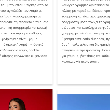
 του μπούστου • τζόκερ από το
καθαρές γραμμές αγκαλιάζει το
 που αγκαλιάζει τον λαιμό με
πλάτη με κορσέ και δέσιμο προ
ακτήρα • καλοσχηματισμένη
εφαρμογή και ιδιαίτερο χαρακτ
δεικνύει τη σιλουέτα • πλούσια
εφαρμοστή μέση τονίζει τη γρα
ακριτική ασυμμετρία και κομψή
σώματος και καταλήγει σε φού
α στο τελείωμα για καθαρό,
γραμμή, με πλούσια κίνηση σε
 φινίρισμα • φίνα υφή με
ύφασμα είναι satin duchess, 
, διακριτική λάμψη • ιδανικό
δομή, πολυτέλεια και διακριτι
καλοκαιρινό γάμο, cocktail
απογειώνει την εμφάνιση. Ιδανι
διαίτερες κοινωνικές εμφανίσεις
για γάμους, βαπτίσεις και κάθε
καλοκαιρινή περίσταση .
Add to
wishlist