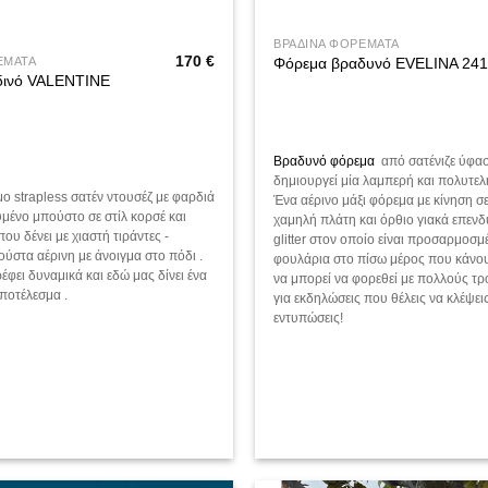
ΒΡΑΔΙΝΑ ΦΟΡΕΜΑΤΑ
170
€
ΕΜΑΤΑ
Φόρεμα βραδυνό EVELINA 241
δινό VALENTINE
Βραδυνό φόρεμα
από σατένιζε ύφα
δημιουργεί μία λαμπερή και πολυτελ
ο strapless σατέν ντουσέζ με φαρδιά
Ένα αέρινο μάξι φόρεμα με κίνηση σ
υμένο μπούστο σε στίλ κορσέ και
χαμηλή πλάτη και όρθιο γιακά επενδ
ου δένει με χιαστή τιράντες -
glitter στον οποίο είναι προσαρμοσμ
ούστα αέρινη με άνοιγμα στο πόδι .
φουλάρια στο πίσω μέρος που κάνο
έφει δυναμικά και εδώ μας δίνει ένα
να μπορεί να φορεθεί με πολλούς τρ
ποτέλεσμα .
για εκδηλώσεις που θέλεις να κλέψεις
εντυπώσεις!