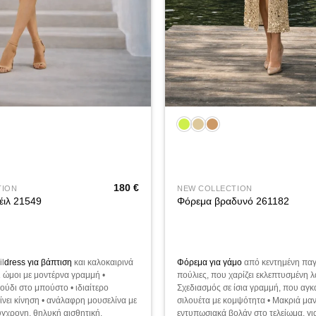
+
180
€
TION
NEW COLLECTION
έιλ 21549
Φόρεμα βραδυνό 261182
il
dress για βάπτιση
και καλοκαιρινά
Φόρεμα για γάμο
από κεντημένη παγ
ι ώμοι με μοντέρνα γραμμή •
πούλιες, που χαρίζει εκλεπτυσμένη 
ούδι στο μπούστο • ιδιαίτερο
Σχεδιασμός σε ίσια γραμμή, που αγκα
ίνει κίνηση • ανάλαφρη μουσελίνα με
σιλουέτα με κομψότητα • Μακριά μαν
γχρονη, θηλυκή αισθητική.
εντυπωσιακά βολάν στο τελείωμα, γι