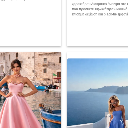
χαρακτήρα • Διακριτικό άνοιγμα στο
που προσθέτει θηλυκότητα • Ιδανικό 
επίσημη δεξίωση και black-tie εμφανί
Add to
wishlist