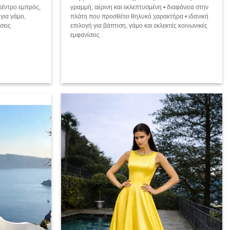
 κέντρο εμπρός,
γραμμή, αέρινη και εκλεπτυσμένη • διαφάνεια στην
για γάμο,
πλάτη που προσθέτει θηλυκό χαρακτήρα • ιδανική
σεις
επιλογή για βάπτιση, γάμο και εκλεκτές κοινωνικές
εμφανίσεις .
Add to
Add to
wishlist
wishlist