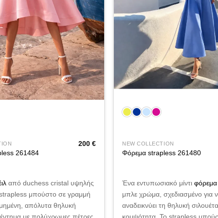
+
200
€
TION
NEW COLLECTION
pless 261484
Φόρεμα strapless 261480
ιλ
από duchess cristal υψηλής
Ένα εντυπωσιακό μίντι
φόρεμα
 strapless μπούστο σε γραμμή
μπλε χρώμα, σχεδιασμένο για 
ομημένη, απόλυτα θηλυκή
αναδεικνύει τη θηλυκή σιλουέτα
κέντημα με πολύχρωμες πέτρες
κομψότητα. Το strapless μπού