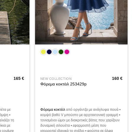
+
165
€
160
€
NEW COLLECTION
Φόρεμα κοκτέιλ 253429p
ιέτα με
Φόρεμα κοκτέιλ
από οργάντζα με ανάγλυφα πουά •
λάμψη •
κομψό βαθύ V μπούστο με αρχιτεκτονική γραμμή •
λιάζει τη
τονισμένοι ώμοι με διακριτικές βάτες που χαρίζουν
ίκια με
δυναμική σιλουέτα • εφαρμοστή μέση που
α couture
ισορροπεί ιδανικά το σχέδιο • φούστα σε άλφα