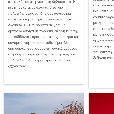
αποκαλύπτει με φινέτσα τη θηλυκότητα. Η
στο τελείωμα
μέση τονίζεται με ζώνη από το ίδιο
ίδιο κέντημα
πολυτελές ύφασμα, δημιουργώντας μια
couture χαρ
απόλυτα ισορροπημένη και εκλεπτυσμένη
μέση που ανα
σιλουέτα. Η μίντι φούστα σε γραμμή
φούστα με δι
ομπρέλα ανοίγει με πλούσια, αέρινη κίνηση,
κίνηση • φάσ
προσδίδοντας αριστοκρατικό χαρακτήρα και
αρχιτεκτονικό
δυναμική παρουσία σε κάθε βήμα. Μια
εκλεπτυσμένη
δημιουργία που ισορροπεί ιδανικά ανάμεσα
για βάπτιση, 
στη διαχρονική κομψότητα και τη σύγχρονη
δεξίωση και ι
πολυτέλεια, ιδανική για εμφανίσεις που
ξεχωρίζουν.
Add to
wishlist