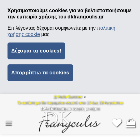
Χρησιμοποιούμε cookies για να βελτιστοποιήσουμε
την εμπειρία χρήσης του dkfrangoulis.gr
Επιλέγοντας δέχομαι συμφωνείτε με την
πολιτική
χρήσης cookie
μας
Δέχομαι τα cookies!
Απορρίπτω τα cookies
⛱ Hello Summer
☀️
Μετάβαση
Το κατάστημα θα παραμείνει κλειστό απο 13 έως 18 Αυγούστου
στο
10% έκπτωση
για αγορές με κάρτα
περιεχόμενο