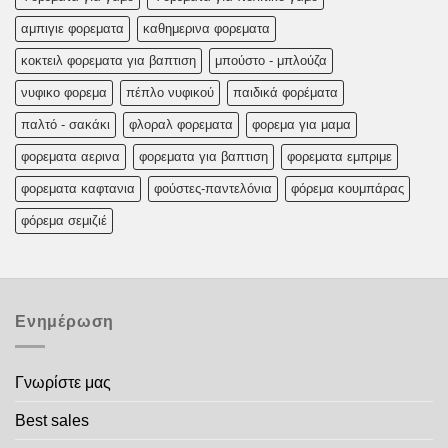
αμπιγιε φορεματα
καθημερινα φορεματα
κοκτειλ φορεματα για βαπτιση
μπούστο - μπλούζα
νυφικο φορεμα
πέπλο νυφικού
παιδικά φορέματα
παλτό - σακάκι
φλοραλ φορεματα
φορεμα για μαμα
φορεματα αερινα
φορεματα για βαπτιση
φορεματα εμπριμε
φορεματα καφτανια
φούστες-παντελόνια
φόρεμα κουμπάρας
φόρεμα σεμιζιέ
Ενημέρωση
Γνωρίστε μας
Best sales