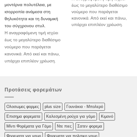
μοντέρνα πολυτέλεια, με
έως το μεγαλύτερο διαθέσιμο
ισορροπία ανάμεσα στη
νούμερο που παράγεται
κανονικά. Από εκεί και πάνω,
θηλυκότητα και τη δυναμική
υπάρχει επιπλέον χρέωση.
του σύγχρονου στυλ.
Η αναγραφόμενη τιμή ισχύει
έως το μεγαλύτερο διαθέσιμο
νούμερο που παράγεται
κανονικά. Από εκεί και πάνω,
υπάρχει επιπλέον χρέωση.
Προτάσεις φορεμάτων
Oλoσωμες φoρμες
plus size
Γουνάκια - Μπολερό
Επισημα φορεματα
Καλεσμένη ρούχα για γάμο
Κιμονό
Μίντι Φορέματα για Γάμο
Ντε πιες
Σατεν φορεμα
Φορεματα για γαμο
Φορεματα για πολιτικο γαμο