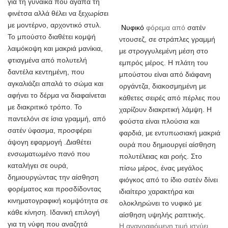
για τη γυναίκα που αγαπά τη
φινέτσα αλλά θέλει να ξεχωρίσει
με μοντέρνο, αρχοντικό στυλ.
σατέν
Νυφικό
φόρεμα από
Το μπούστο διαθέτει κομψή
ντουσεζ, σε στράπλες γραμμή
λαιμόκοψη και μακριά μανίκια,
με στρογγυλεμένη μέση στο
φτιαγμένα από πολυτελή
εμπρός μέρος. Η πλάτη του
δαντέλα κεντημένη, που
μπούστου είναι από διάφανη
αγκαλιάζει απαλά το σώμα και
οργάντζα, διακοσμημένη με
αφήνει το δέρμα να διαφαίνεται
κάθετες σειρές από πέρλες που
με διακριτικό τρόπο. Το
χαρίζουν διακριτική λάμψη. Η
παντελόνι σε ίσια γραμμή, από
φούστα είναι πλούσια και
σατέν ύφασμα, προσφέρει
φαρδιά, με εντυπωσιακή μακριά
άψογη εφαρμογή .Διαθέτει
ουρά που δημιουργεί αίσθηση
ενσωματωμένο πανό που
πολυτέλειας και ροής. Στο
καταλήγει σε ουρά,
πίσω μέρος, ένας μεγάλος
δημιουργώντας την αίσθηση
φιόγκος από το ίδιο σατέν δίνει
φορέματος και προσδίδοντας
ιδιαίτερο χαρακτήρα και
κινηματογραφική κομψότητα σε
ολοκληρώνει το νυφικό με
κάθε κίνηση. Ιδανική επιλογή
αίσθηση υψηλής ραπτικής.
για τη νύφη που αναζητά
Η αναγραφόμενη τιμή ισχύει