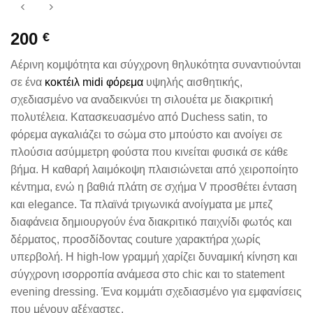
200
€
Αέρινη κομψότητα και σύγχρονη θηλυκότητα συναντιούνται
σε ένα
κοκτέιλ midi φόρεμα
υψηλής αισθητικής,
σχεδιασμένο να αναδεικνύει τη σιλουέτα με διακριτική
πολυτέλεια. Κατασκευασμένο από Duchess satin, το
φόρεμα αγκαλιάζει το σώμα στο μπούστο και ανοίγει σε
πλούσια ασύμμετρη φούστα που κινείται φυσικά σε κάθε
βήμα. Η καθαρή λαιμόκοψη πλαισιώνεται από χειροποίητο
κέντημα, ενώ η βαθιά πλάτη σε σχήμα V προσθέτει ένταση
και elegance. Τα πλαϊνά τριγωνικά ανοίγματα με μπεζ
διαφάνεια δημιουργούν ένα διακριτικό παιχνίδι φωτός και
δέρματος, προσδίδοντας couture χαρακτήρα χωρίς
υπερβολή. Η high-low γραμμή χαρίζει δυναμική κίνηση και
σύγχρονη ισορροπία ανάμεσα στο chic και το statement
evening dressing. Ένα κομμάτι σχεδιασμένο για εμφανίσεις
που μένουν αξέχαστες.