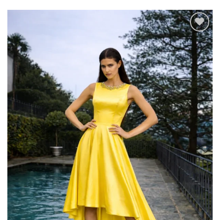
Add to
wishlist