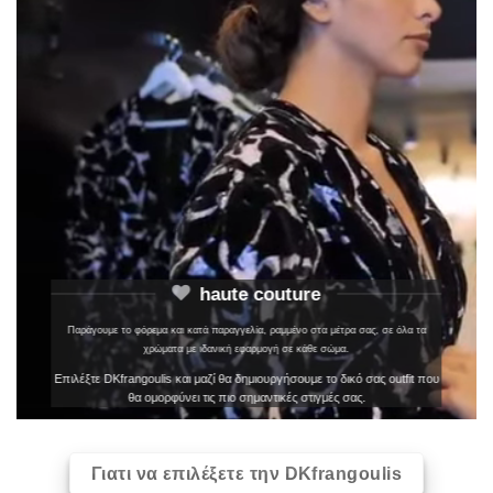
haute couture
Παράγουμε το φόρεμα και κατά παραγγελία, ραμμένο στα μέτρα σας, σε όλα τα
χρώματα με ιδανική εφαρμογή σε κάθε σώμα.
Επιλέξτε DKfrangoulis και μαζί θα δημιουργήσουμε το δικό σας outfit που
θα ομορφύνει τις πιο σημαντικές στιγμές σας.
Γιατι να επιλέξετε την DKfrangoulis