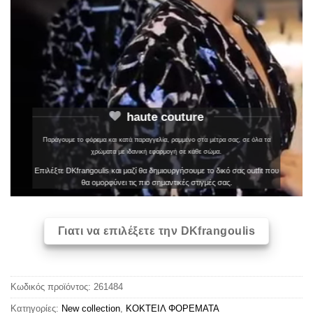
haute couture
Παράγουμε το φόρεμα και κατά παραγγελία, ραμμένο στα μέτρα σας, σε όλα τα
χρώματα με ιδανική εφαρμογή σε κάθε σώμα.
Επιλέξτε DKfrangoulis και μαζί θα δημιουργήσουμε το δικό σας outfit που
θα ομορφύνει τις πιο σημαντικές στιγμές σας.
Γιατι να επιλέξετε την DKfrangoulis
Κωδικός προϊόντος:
261484
Κατηγορίες:
New collection
,
ΚΟΚΤΕΙΛ ΦΟΡΕΜΑΤΑ