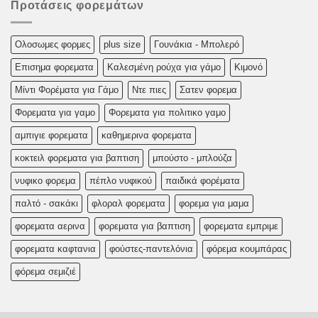
Προτάσεις φορεμάτων
Oλoσωμες φoρμες
plus size
Γουνάκια - Μπολερό
Επισημα φορεματα
Καλεσμένη ρούχα για γάμο
Κιμονό
Μίντι Φορέματα για Γάμο
Ντε πιες
Σατεν φορεμα
Φορεματα για γαμο
Φορεματα για πολιτικο γαμο
αμπιγιε φορεματα
καθημερινα φορεματα
κοκτειλ φορεματα για βαπτιση
μπούστο - μπλούζα
νυφικο φορεμα
πέπλο νυφικού
παιδικά φορέματα
παλτό - σακάκι
φλοραλ φορεματα
φορεμα για μαμα
φορεματα αερινα
φορεματα για βαπτιση
φορεματα εμπριμε
φορεματα καφτανια
φούστες-παντελόνια
φόρεμα κουμπάρας
φόρεμα σεμιζιέ