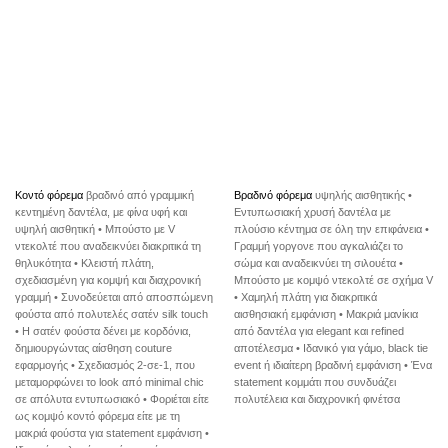
Κοντό φόρεμα
βραδινό από γραμμική
Βραδινό φόρεμα
υψηλής αισθητικής •
κεντημένη δαντέλα, με φίνα υφή και
Εντυπωσιακή χρυσή δαντέλα με
υψηλή αισθητική • Μπούστο με V
πλούσιο κέντημα σε όλη την επιφάνεια •
ντεκολτέ που αναδεικνύει διακριτικά τη
Γραμμή γοργονε που αγκαλιάζει το
θηλυκότητα • Κλειστή πλάτη,
σώμα και αναδεικνύει τη σιλουέτα •
σχεδιασμένη για κομψή και διαχρονική
Μπούστο με κομψό ντεκολτέ σε σχήμα V
γραμμή • Συνοδεύεται από αποσπώμενη
• Χαμηλή πλάτη για διακριτικά
φούστα από πολυτελές σατέν silk touch
αισθησιακή εμφάνιση • Μακριά μανίκια
• Η σατέν φούστα δένει με κορδόνια,
από δαντέλα για elegant και refined
δημιουργώντας αίσθηση couture
αποτέλεσμα • Ιδανικό για γάμο, black tie
εφαρμογής • Σχεδιασμός 2-σε-1, που
event ή ιδιαίτερη βραδινή εμφάνιση • Ένα
μεταμορφώνει το look από minimal chic
statement κομμάτι που συνδυάζει
σε απόλυτα εντυπωσιακό • Φοριέται είτε
πολυτέλεια και διαχρονική φινέτσα
ως κομψό κοντό φόρεμα είτε με τη
μακριά φούστα για statement εμφάνιση •