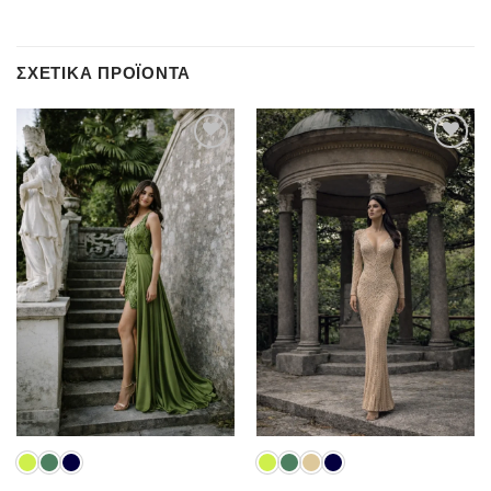
ΣΧΕΤΙΚΆ ΠΡΟΪΌΝΤΑ
Add to
Add to
wishlist
wishlist