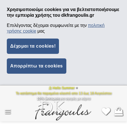
Χρησιμοποιούμε cookies για να βελτιστοποιήσουμε
την εμπειρία χρήσης του dkfrangoulis.gr
Επιλέγοντας δέχομαι συμφωνείτε με την
πολιτική
χρήσης cookie
μας
Δέχομαι τα cookies!
Απορρίπτω τα cookies
⛱ Hello Summer
☀️
Μετάβαση
Το κατάστημα θα παραμείνει κλειστό απο 13 έως 18 Αυγούστου
στο
10% έκπτωση
για αγορές με κάρτα
περιεχόμενο