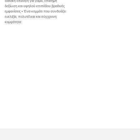
Ιδανική επιλογή για γάμο, επίσημη
δεξίωση και υψηλού επιπέδου βραδινές
εμφανίσεις • Ένα κομμάτι που συνδυάζει
ευελιξία, πολυτέλεια και σύγχρονη
κομψότητα