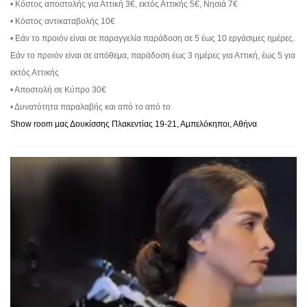
• Κόστος αποστολής για Αττική 3€, εκτός Αττικής 5€, Νησιά 7€
• Κόστος αντικαταβολής 10€
• Εάν το προιόν είναι σε παραγγελία παράδοση σε 5 έως 10 εργάσιμες ημέρες.
Εάν το προιόν είναι σε απόθεμα, παράδοση έως 3 ημέρες για Αττική, έως 5 για
εκτός Αττικής
• Αποστολή σε Κύπρο 30€
• Δυνατότητα παραλαβής και από το από το
Show room μας Δουκίσσης Πλακεντίας 19-21, Αμπελόκηποι, Αθήνα