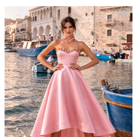
Add to
wishlist