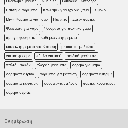
Oλoσωμες φoρμες
plus size
Γουνάκια - Μπολερό
Επισημα φορεματα
Καλεσμένη ρούχα για γάμο
Κιμονό
Μίντι Φορέματα για Γάμο
Ντε πιες
Σατεν φορεμα
Φορεματα για γαμο
Φορεματα για πολιτικο γαμο
αμπιγιε φορεματα
καθημερινα φορεματα
κοκτειλ φορεματα για βαπτιση
μπούστο - μπλούζα
νυφικο φορεμα
πέπλο νυφικού
παιδικά φορέματα
παλτό - σακάκι
φλοραλ φορεματα
φορεμα για μαμα
φορεματα αερινα
φορεματα για βαπτιση
φορεματα εμπριμε
φορεματα καφτανια
φούστες-παντελόνια
φόρεμα κουμπάρας
φόρεμα σεμιζιέ
Ενημέρωση