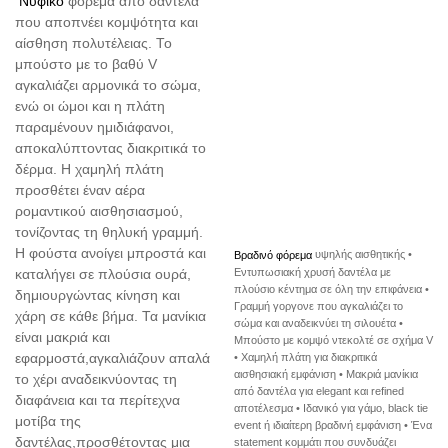
Νυφικό
φόρεμα από δαντέλα
που αποπνέει κομψότητα και
αίσθηση πολυτέλειας. Το
μπούστο με το βαθύ V
αγκαλιάζει αρμονικά το σώμα,
ενώ οι ώμοι και η πλάτη
παραμένουν ημιδιάφανοι,
αποκαλύπτοντας διακριτικά το
δέρμα. Η χαμηλή πλάτη
προσθέτει έναν αέρα
ρομαντικού αισθησιασμού,
τονίζοντας τη θηλυκή γραμμή.
Η φούστα ανοίγει μπροστά και
Βραδινό φόρεμα
υψηλής αισθητικής •
Εντυπωσιακή χρυσή δαντέλα με
καταλήγει σε πλούσια ουρά,
πλούσιο κέντημα σε όλη την επιφάνεια •
δημιουργώντας κίνηση και
Γραμμή γοργονε που αγκαλιάζει το
χάρη σε κάθε βήμα. Τα μανίκια
σώμα και αναδεικνύει τη σιλουέτα •
είναι μακριά και
Μπούστο με κομψό ντεκολτέ σε σχήμα V
• Χαμηλή πλάτη για διακριτικά
εφαρμοστά,αγκαλιάζουν απαλά
αισθησιακή εμφάνιση • Μακριά μανίκια
το χέρι αναδεικνύοντας τη
από δαντέλα για elegant και refined
διαφάνεια και τα περίτεχνα
αποτέλεσμα • Ιδανικό για γάμο, black tie
μοτίβα της
event ή ιδιαίτερη βραδινή εμφάνιση • Ένα
δαντέλας,προσθέτοντας μια
statement κομμάτι που συνδυάζει