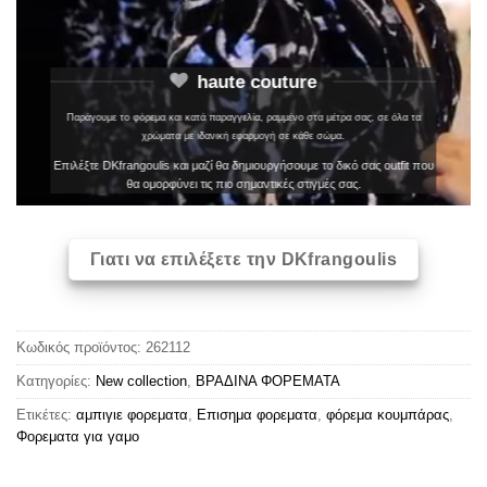
haute couture
Παράγουμε το φόρεμα και κατά παραγγελία, ραμμένο στα μέτρα σας, σε όλα τα
χρώματα με ιδανική εφαρμογή σε κάθε σώμα.
Επιλέξτε DKfrangoulis και μαζί θα δημιουργήσουμε το δικό σας outfit που
θα ομορφύνει τις πιο σημαντικές στιγμές σας.
Γιατι να επιλέξετε την DKfrangoulis
Κωδικός προϊόντος:
262112
Κατηγορίες:
New collection
,
ΒΡΑΔΙΝΑ ΦΟΡΕΜΑΤΑ
Ετικέτες:
αμπιγιε φορεματα
,
Επισημα φορεματα
,
φόρεμα κουμπάρας
,
Φορεματα για γαμο