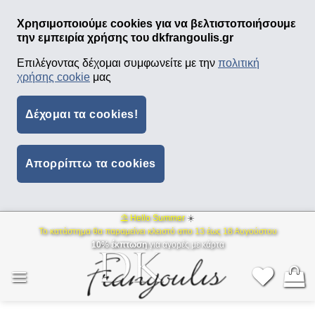
Χρησιμοποιούμε cookies για να βελτιστοποιήσουμε
την εμπειρία χρήσης του dkfrangoulis.gr
Επιλέγοντας δέχομαι συμφωνείτε με την
πολιτική
χρήσης cookie
μας
Δέχομαι τα cookies!
Απορρίπτω τα cookies
⛱ Hello Summer
☀️
Μετάβαση
Το κατάστημα θα παραμείνει κλειστό απο 13 έως 18 Αυγούστου
στο
10% έκπτωση
για αγορές με κάρτα
περιεχόμενο