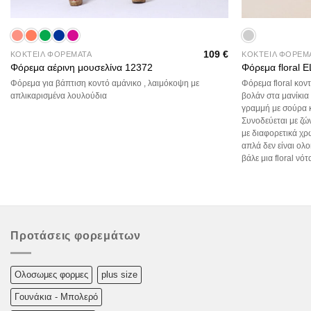
+
+
109
€
ΚΟΚΤΕΙΛ ΦΟΡΕΜΑΤΑ
ΚΟΚΤΕΙΛ ΦΟΡΕΜ
Φόρεμα αέρινη μουσελίνα 12372
Φόρεμα floral
Φόρεμα για βάπτιση κοντό αμάνικο , λαιμόκοψη με
Φόρεμα floral κον
απλικαρισμένα λουλούδια
βολάν στα μανίκια
γραμμή με σούρα κ
Συνοδεύεται με ζώ
με διαφορετικά χρ
απλά δεν είναι ολ
βάλε μια floral νότ
Προτάσεις φορεμάτων
Oλoσωμες φoρμες
plus size
Γουνάκια - Μπολερό