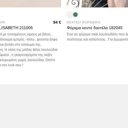
+
94
€
ΑΤΑ
ΚΟΚΤΕΙΛ ΦΟΡΕΜΑΤΑ
 ELISABETH 211005
Φόρεμα κοντό δαντέλα 182045
τό με τονισμένους ώμους με βάτες ,
Ενα sic φόρεμα midi λουλουδάτο που ξ
 άνοιγμα εμπρός -πίσω , φούστα άλφα
ποιότητας και απλότητας . Για ξεχωριστ
αι βολάν στο τελείωμα της.
νη. Η τάση της μόδας θέλει λουλούδια
ώματα , η γκαρνταρόμπα της σεζόν
οκληρωμένη χωρίς λουλούδια. Οπότε
α στο look σου !