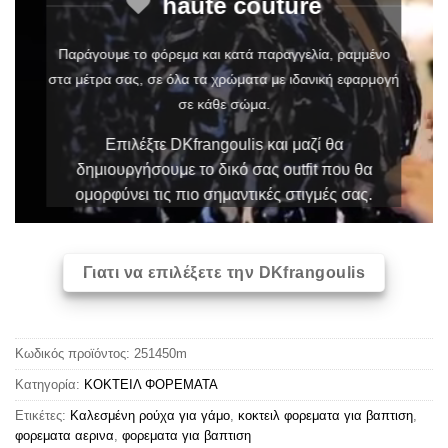
haute couture
Παράγουμε το φόρεμα και κατά παραγγελία, ραμμένο
στα μέτρα σας, σε όλα τα χρώματα με ιδανική εφαρμογή
σε κάθε σώμα.
Επιλέξτε DKfrangoulis και μαζί θα
δημιουργήσουμε το δικό σας outfit που θα
ομορφύνει τις πιο σημαντικές στιγμές σας.
Γιατι να επιλέξετε την DKfrangoulis
Κωδικός προϊόντος:
251450m
Κατηγορία:
ΚΟΚΤΕΙΛ ΦΟΡΕΜΑΤΑ
Ετικέτες:
Καλεσμένη ρούχα για γάμο
,
κοκτειλ φορεματα για βαπτιση
,
φορεματα αερινα
,
φορεματα για βαπτιση