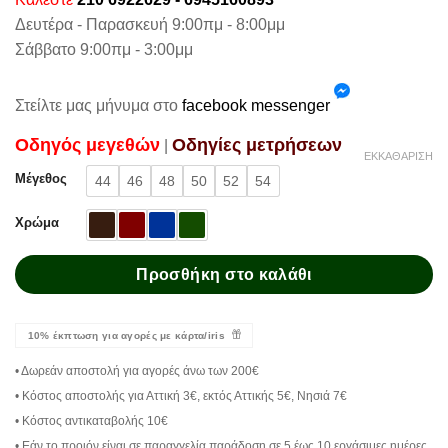
Δευτέρα - Παρασκευή 9:00πμ - 8:00μμ
Σάββατο 9:00πμ - 3:00μμ
Στείλτε μας μήνυμα στο
facebook messenger
Oδηγός μεγεθών
Oδηγίες μετρήσεων
|
ΕΚΚΑΘΆΡΙΣΗ
Μέγεθος
44
46
48
50
52
54
Χρώμα
Προσθήκη στο καλάθι
10% έκπτωση για αγορές με κάρτα/iris
• Δωρεάν αποστολή για αγορές άνω των 200€
• Κόστος αποστολής για Αττική 3€, εκτός Αττικής 5€, Νησιά 7€
• Κόστος αντικαταβολής 10€
• Εάν το προιόν είναι σε παραγγελία παράδοση σε 5 έως 10 εργάσιμες ημέρες.