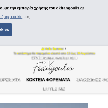
υμε την εμπειρία χρήσης του dkfrangoulis.gr
χρήσης cookie
μας
okies
⛱ Hello Summer
☀️
Το κατάστημα θα παραμείνει κλειστό απο 13 έως 18 Αυγούστου
10% έκπτωση
για αγορές με κάρτα
ΦΟΡΕΜΑΤΑ
ΚΟΚΤΕΙΛ ΦΟΡΕΜΑΤΑ
ΟΛΟΣΩΜΕΣ Φ
LITTLE ME