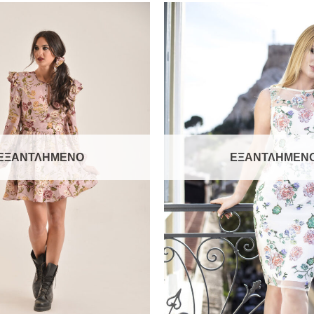
Add to
wishlist
ΕΞΑΝΤΛΗΜΈΝΟ
ΕΞΑΝΤΛΗΜΈΝ