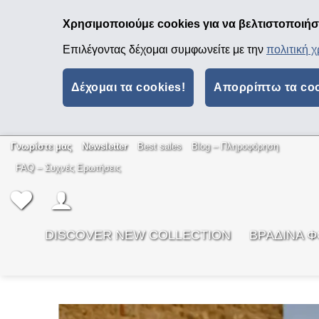
Χρησιμοποιούμε cookies για να βελτιστοποιήσο
Επιλέγοντας δέχομαι συμφωνείτε με την
πολιτική 
Δέχομαι τα cookies!
Απορρίπτω τα co
Μετάβαση
Γνωρίστε μας
Newsletter
Best sales
Βlog – Πληροφόρηση
στο
FAQ – Συχνές Ερωτήσεις
περιεχόμενο
DISCOVER NEW COLLECTION
ΒΡΑΔΙΝΑ 