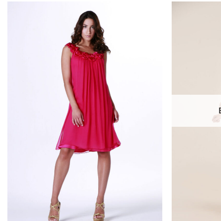
Add to
wishlist