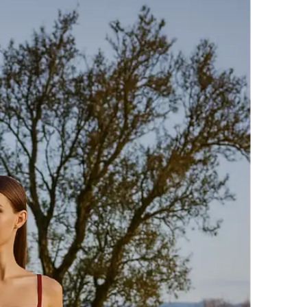
Add to
wishlist