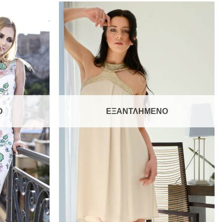
Add to
Add to
wishlist
wishlist
Ο
ΕΞΑΝΤΛΗΜΈΝΟ