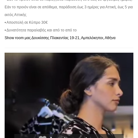
Εάν το προιόν είναι σε απόθεμα, παράδοση έως 3 ημέρες για Αττική, έως 5 για
εκτός Αττικής
• Αποστολή σε Κύπρο 30€
• Δυνατότητα παραλαβής και από το από το
Show room μας Δουκίσσης Πλακεντίας 19-21, Αμπελόκηποι, Αθήνα