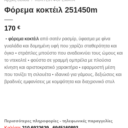
Φόρεμα κοκτέιλ 251450m
170
€
•
φόρεμα κοκτέιλ
από σατέν ρασμίρ, ύφασμα με φίνα
γυαλάδα και δομημένη υφή που χαρίζει σταθερότητα και
όγκο • στράπλες μπούστο που αναδεικνύει τους ώμους και
το ντεκολτέ • φούστα σε γραμμή ομπρέλα με πλούσια
κίνηση και αριστοκρατικό χαρακτήρα • εφαρμοστή μέση
που τονίζει τη σιλουέτα • ιδανικό για γάμους, δεξιώσεις και
βραδινές εμφανίσεις με κομψότητα και διαχρονικό στυλ
Περισσότερες πληροφορίες - τηλεφωνικές παραγγελίες
Καλέστε
210 6922629 - 6945160893