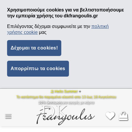
Χρησιμοποιούμε cookies για να βελτιστοποιήσουμε
την εμπειρία χρήσης του dkfrangoulis.gr
Επιλέγοντας δέχομαι συμφωνείτε με την
πολιτική
χρήσης cookie
μας
Δέχομαι τα cookies!
Απορρίπτω τα cookies
⛱ Hello Summer
☀️
Μετάβαση
Το κατάστημα θα παραμείνει κλειστό απο 13 έως 18 Αυγούστου
στο
10% έκπτωση
για αγορές με κάρτα
περιεχόμενο