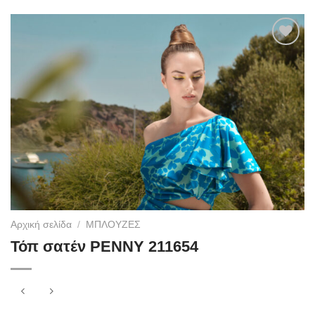
Add to
wishlist
Αρχική σελίδα
/
ΜΠΛΟΥΖΕΣ
Τόπ σατέν PENNY 211654