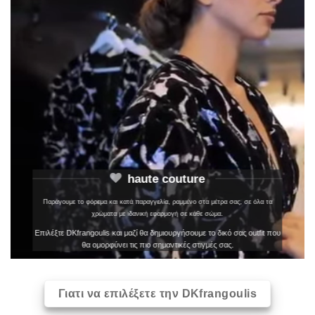
haute couture
Παράγουμε το φόρεμα και κατά παραγγελία, ραμμένο στα μέτρα σας, σε όλα τα
χρώματα με ιδανική εφαρμογή σε κάθε σώμα.
Επιλέξτε DKfrangoulis και μαζί θα δημιουργήσουμε το δικό σας outfit που
θα ομορφύνει τις πιο σημαντικές στιγμές σας.
Γιατι να επιλέξετε την DKfrangoulis