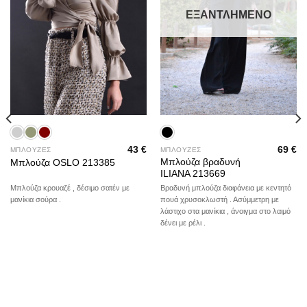
ΕΞΑΝΤΛΗΜΈΝΟ
43
€
69
€
ΜΠΛΟΥΖΕΣ
ΜΠΛΟΥΖΕΣ
Μπλούζα βραδυνή
Μπλούζα OSLO 213385
ILIANA 213669
Μπλούζα κρουαζέ , δέσιμο σατέν με
Βραδυνή μπλούζα διαφάνεια με κεντητό
μανίκια σούρα .
πουά χρυσοκλωστή . Ασύμμετρη με
λάστιχο στα μανίκια , άνοιγμα στο λαιμό
δένει με ρέλι .