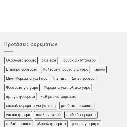
Προτάσεις φορεμάτων
Oλoσωμες φoρμες
plus size
Γουνάκια - Μπολερό
Επισημα φορεματα
Καλεσμένη ρούχα για γάμο
Κιμονό
Μίντι Φορέματα για Γάμο
Ντε πιες
Σατεν φορεμα
Φορεματα για γαμο
Φορεματα για πολιτικο γαμο
αμπιγιε φορεματα
καθημερινα φορεματα
κοκτειλ φορεματα για βαπτιση
μπούστο - μπλούζα
νυφικο φορεμα
πέπλο νυφικού
παιδικά φορέματα
παλτό - σακάκι
φλοραλ φορεματα
φορεμα για μαμα