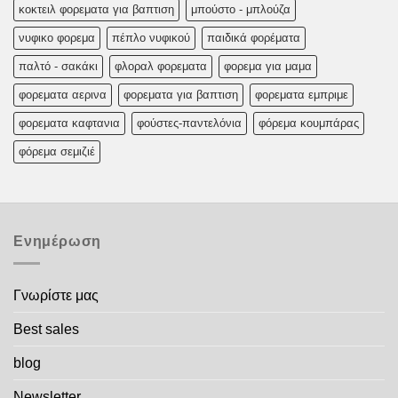
κοκτειλ φορεματα για βαπτιση
μπούστο - μπλούζα
νυφικο φορεμα
πέπλο νυφικού
παιδικά φορέματα
παλτό - σακάκι
φλοραλ φορεματα
φορεμα για μαμα
φορεματα αερινα
φορεματα για βαπτιση
φορεματα εμπριμε
φορεματα καφτανια
φούστες-παντελόνια
φόρεμα κουμπάρας
φόρεμα σεμιζιέ
Ενημέρωση
Γνωρίστε μας
Best sales
blog
Newsletter