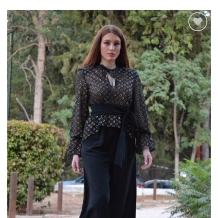
Add to
wishlist