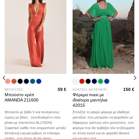
wishlist
wishlist
59
€
150
€
ΜΠΛΟΥΖΕΣ
ΚΟΚΤΕΙΛ ΦΟΡΕΜΑΤΑ
Μπούστο κρέπ
Φόρεμα maxi με
AMANDA 211600
ιδιαίτερα μαντήλια
42015
Μπούστο με βαθύ V και τονισμένους
Επιλέξτε το μακρύ φόρεμα με ιδιαίτερα
ώμους με βάτες (συνδυασμένο στην
μαντήλια που μπορούν να φορεθούν με
photo με παντελόνα ALLYSON).
διάφορους τρόπους απο μουσελίνα , ενα
Σοφιστικέ outfits που ισορροπούν μεταξύ
φόρεμα που θα τραβηξει ολα τα βλέμματα
formal και casual ορίζουν το επίκαιρο
σε όποιο event και αν φορεθεί.Ιδανικό
styling , ενα τέλειο all day items.
και για plus size.