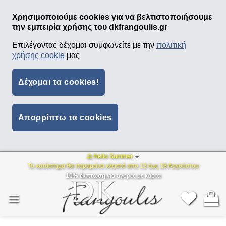
Χρησιμοποιούμε cookies για να βελτιστοποιήσουμε
την εμπειρία χρήσης του dkfrangoulis.gr
Επιλέγοντας δέχομαι συμφωνείτε με την
πολιτική
χρήσης cookie
μας
Δέχομαι τα cookies!
Απορρίπτω τα cookies
⛱ Hello Summer
☀️
Μετάβαση
Το κατάστημα θα παραμείνει κλειστό απο 13 έως 18 Αυγούστου
στο
10% έκπτωση
για αγορές με κάρτα
περιεχόμενο