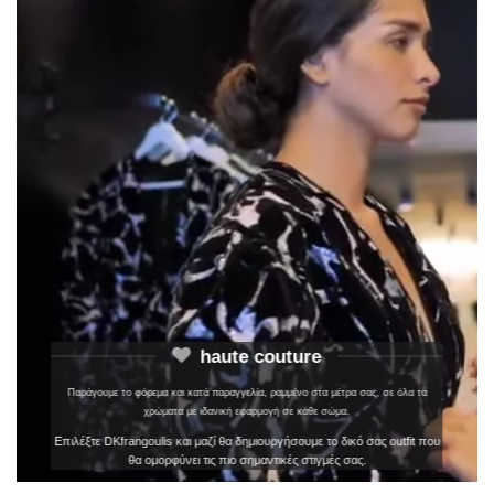
haute couture
Παράγουμε το φόρεμα και κατά παραγγελία, ραμμένο στα μέτρα σας, σε όλα τα
χρώματα με ιδανική εφαρμογή σε κάθε σώμα.
Επιλέξτε DKfrangoulis και μαζί θα δημιουργήσουμε το δικό σας outfit που
θα ομορφύνει τις πιο σημαντικές στιγμές σας.