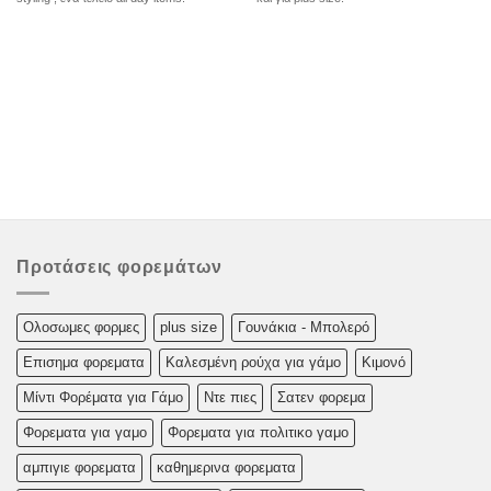
Προτάσεις φορεμάτων
Oλoσωμες φoρμες
plus size
Γουνάκια - Μπολερό
Επισημα φορεματα
Καλεσμένη ρούχα για γάμο
Κιμονό
Μίντι Φορέματα για Γάμο
Ντε πιες
Σατεν φορεμα
Φορεματα για γαμο
Φορεματα για πολιτικο γαμο
αμπιγιε φορεματα
καθημερινα φορεματα