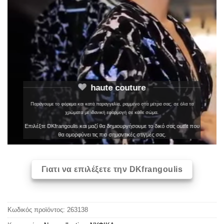
haute couture
Παράγουμε το φόρεμα και κατά παραγγελία, ραμμένο στα μέτρα σας, σε όλα τα
χρώματα με ιδανική εφαρμογή σε κάθε σώμα.
Επιλέξτε DKfrangoulis και μαζί θα δημιουργήσουμε το δικό σας outfit που
θα ομορφύνει τις πιο σημαντικές στιγμές σας.
Γιατι να επιλέξετε την DKfrangoulis
Κωδικός προϊόντος:
263138