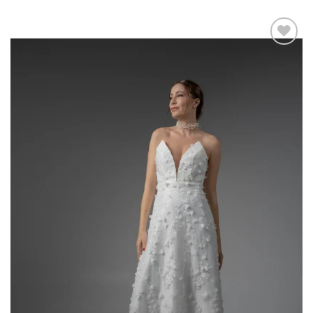
Add to
wishlist