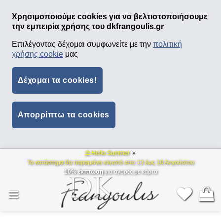
Χρησιμοποιούμε cookies για να βελτιστοποιήσουμε
την εμπειρία χρήσης του dkfrangoulis.gr
Επιλέγοντας δέχομαι συμφωνείτε με την
πολιτική
χρήσης cookie
μας
Δέχομαι τα cookies!
Απορρίπτω τα cookies
⛱ Hello Summer
☀️
Μετάβαση
Το κατάστημα θα παραμείνει κλειστό απο 13 έως 18 Αυγούστου
στο
10% έκπτωση
για αγορές με κάρτα
περιεχόμενο