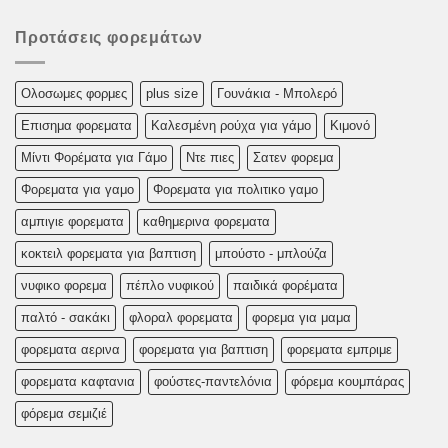
Προτάσεις φορεμάτων
Oλoσωμες φoρμες
plus size
Γουνάκια - Μπολερό
Επισημα φορεματα
Καλεσμένη ρούχα για γάμο
Κιμονό
Μίντι Φορέματα για Γάμο
Ντε πιες
Σατεν φορεμα
Φορεματα για γαμο
Φορεματα για πολιτικο γαμο
αμπιγιε φορεματα
καθημερινα φορεματα
κοκτειλ φορεματα για βαπτιση
μπούστο - μπλούζα
νυφικο φορεμα
πέπλο νυφικού
παιδικά φορέματα
παλτό - σακάκι
φλοραλ φορεματα
φορεμα για μαμα
φορεματα αερινα
φορεματα για βαπτιση
φορεματα εμπριμε
φορεματα καφτανια
φούστες-παντελόνια
φόρεμα κουμπάρας
φόρεμα σεμιζιέ