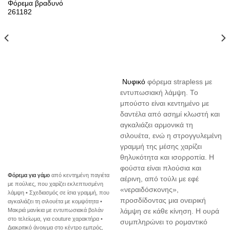
Φόρεμα βραδυνό
261182
Νυφικό
φόρεμα strapless με
εντυπωσιακή λάμψη. Το
μπούστο είναι κεντημένο με
δαντέλα από ασημί κλωστή και
αγκαλιάζει αρμονικά τη
σιλουέτα, ενώ η στρογγυλεμένη
γραμμή της μέσης χαρίζει
θηλυκότητα και ισορροπία. Η
φούστα είναι πλούσια και
Φόρεμα για γάμο
από κεντημένη παγιέτα
αέρινη, από τούλι με εφέ
με πούλιες, που χαρίζει εκλεπτυσμένη
«νεραιδόσκονης»,
λάμψη • Σχεδιασμός σε ίσια γραμμή, που
προσδίδοντας μια ονειρική
αγκαλιάζει τη σιλουέτα με κομψότητα •
Μακριά μανίκια με εντυπωσιακά βολάν
λάμψη σε κάθε κίνηση. Η ουρά
στο τελείωμα, για couture χαρακτήρα •
συμπληρώνει το ρομαντικό
Διακριτικό άνοιγμα στο κέντρο εμπρός,