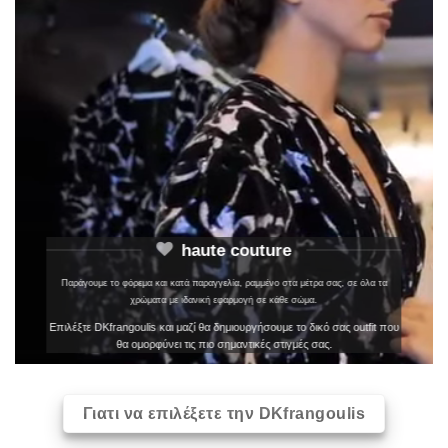
haute couture
Παράγουμε το φόρεμα και κατά παραγγελία, ραμμένο στα μέτρα σας, σε όλα τα
χρώματα με ιδανική εφαρμογή σε κάθε σώμα.
Επιλέξτε DKfrangoulis και μαζί θα δημιουργήσουμε το δικό σας outfit που
θα ομορφύνει τις πιο σημαντικές στιγμές σας.
Γιατι να επιλέξετε την DKfrangoulis