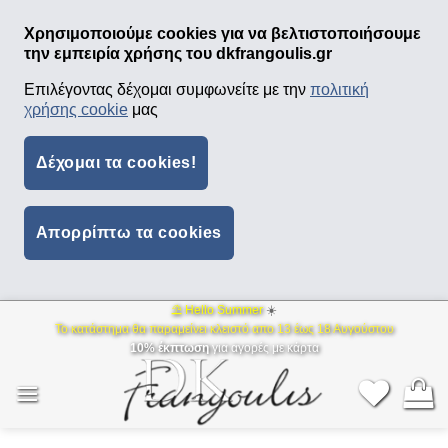
Χρησιμοποιούμε cookies για να βελτιστοποιήσουμε
την εμπειρία χρήσης του dkfrangoulis.gr
Επιλέγοντας δέχομαι συμφωνείτε με την
πολιτική
χρήσης cookie
μας
Δέχομαι τα cookies!
Απορρίπτω τα cookies
⛱ Hello Summer
☀️
Μετάβαση
Το κατάστημα θα παραμείνει κλειστό απο 13 έως 18 Αυγούστου
στο
10% έκπτωση
για αγορές με κάρτα
περιεχόμενο