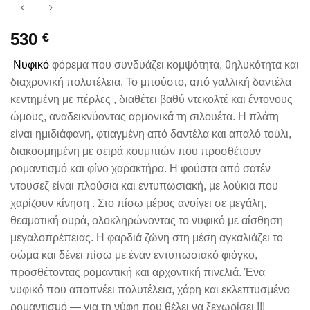
530
€
Νυφικό
φόρεμα που συνδυάζει κομψότητα, θηλυκότητα και
διαχρονική πολυτέλεια. Το μπούστο, από γαλλική δαντέλα
κεντημένη με πέρλες , διαθέτει βαθύ ντεκολτέ και έντονους
ώμους, αναδεικνύοντας αρμονικά τη σιλουέτα. Η πλάτη
είναι ημιδιάφανη, φτιαγμένη από δαντέλα και απαλό τούλι,
διακοσμημένη με σειρά κουμπιών που προσθέτουν
ρομαντισμό και φίνο χαρακτήρα. Η φούστα από σατέν
ντουσεζ είναι πλούσια και εντυπωσιακή, με λούκια που
χαρίζουν κίνηση . Στο πίσω μέρος ανοίγει σε μεγάλη,
θεαματική ουρά, ολοκληρώνοντας το νυφικό με αίσθηση
μεγαλοπρέπειας. Η φαρδιά ζώνη στη μέση αγκαλιάζει το
σώμα και δένει πίσω με έναν εντυπωσιακό φιόγκο,
προσθέτοντας ρομαντική και αρχοντική πινελιά. Ένα
νυφικό που αποπνέει πολυτέλεια, χάρη και εκλεπτυσμένο
ρομαντισμό — για τη νύφη που θέλει να ξεχωρίσει !!!