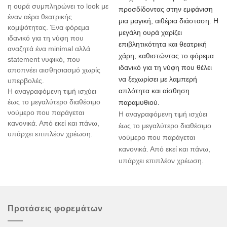
η ουρά συμπληρώνει το look με
προσδίδοντας στην εμφάνιση
έναν αέρα θεατρικής
μια μαγική, αιθέρια διάσταση. Η
κομψότητας. Ένα φόρεμα
μεγάλη ουρά χαρίζει
ιδανικό για τη νύφη που
επιβλητικότητα και θεατρική
αναζητά ένα minimal αλλά
χάρη, καθιστώντας το φόρεμα
statement νυφικό, που
ιδανικό για τη νύφη που θέλει
αποπνέει αισθησιασμό χωρίς
να ξεχωρίσει με λαμπερή
υπερβολές.
απλότητα και αίσθηση
Η αναγραφόμενη τιμή ισχύει
έως το μεγαλύτερο διαθέσιμο
παραμυθιού.
νούμερο που παράγεται
Η αναγραφόμενη τιμή ισχύει
κανονικά. Από εκεί και πάνω,
έως το μεγαλύτερο διαθέσιμο
υπάρχει επιπλέον χρέωση.
νούμερο που παράγεται
κανονικά. Από εκεί και πάνω,
υπάρχει επιπλέον χρέωση.
Προτάσεις φορεμάτων