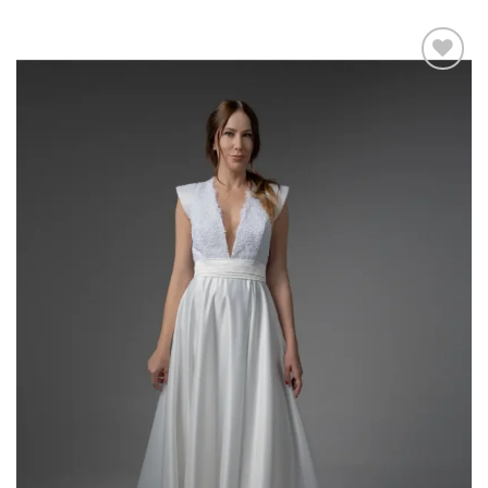
Add to
wishlist