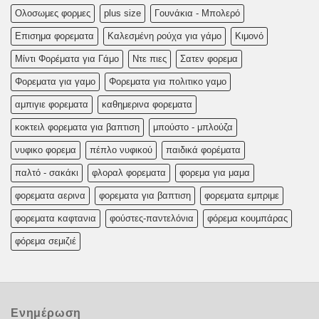
Oλoσωμες φoρμες
plus size
Γουνάκια - Μπολερό
Επισημα φορεματα
Καλεσμένη ρούχα για γάμο
Κιμονό
Μίντι Φορέματα για Γάμο
Ντε πιες
Σατεν φορεμα
Φορεματα για γαμο
Φορεματα για πολιτικο γαμο
αμπιγιε φορεματα
καθημερινα φορεματα
κοκτειλ φορεματα για βαπτιση
μπούστο - μπλούζα
νυφικο φορεμα
πέπλο νυφικού
παιδικά φορέματα
παλτό - σακάκι
φλοραλ φορεματα
φορεμα για μαμα
φορεματα αερινα
φορεματα για βαπτιση
φορεματα εμπριμε
φορεματα καφτανια
φούστες-παντελόνια
φόρεμα κουμπάρας
φόρεμα σεμιζιέ
Ενημέρωση