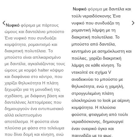
με δαντέλα και
Νυφικό
φόρεμα
τούλι νεραιδόσκονης Ένα
νυφικό που συνδυάζει τη
Νυφικό
φόρεμα με πάρτους
ρομαντική λάμψη με τη
ώμους και δαντελένιο μπούστο
διακριτική πολυτέλεια. Το
Ένα νυφικό που συνδυάζει
μπούστο από δαντέλα,
κομψότητα, ρομαντισμό και
διακριτική πολυτέλεια. Το
κεντημένο με ασημόκλωστη και
μπούστο είναι απλικαρισμένο
πούλιες, χαρίζει διακριτική
με δαντέλα, αγκαλιάζοντας τους
λάμψη σε κάθε κίνηση. Το
ώμους με κομψό halter κόψιμο
ντεκολτέ σε σχήμα V
και διαφάνεια στο κέντρο, που
αναδεικνύει το μπούστο με
χαρίζει θηλυκότητα Η πλάτη
θηλυκότητα, ενώ η χαμηλή,
ξεχωρίζει για τη μοναδική της
στρογγυλεμένη πλάτη
σχεδίαση, με διάφανη βάση και
ολοκληρώνει το look με αέρινη
δαντελένιες λεπτομέρειες που
κομψότητα. Η πλούσια
δημιουργούν ένα εντυπωσιακό
φούστα, φτιαγμένη από τούλι
αλλά εκλεπτυσμένο
νεραιδόσκονης, δημιουργεί
αποτέλεσμα. Η φούστα είναι
πλούσια με φάσα στο τελείωμα
έναν ονειρικό όγκο και
που δίνει δομή και κίνηση, ενώ
παιχνιδίζει με το φως,