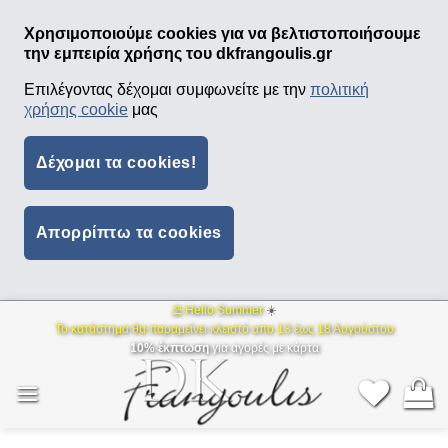
Χρησιμοποιούμε cookies για να βελτιστοποιήσουμε
την εμπειρία χρήσης του dkfrangoulis.gr
Επιλέγοντας δέχομαι συμφωνείτε με την
πολιτική
χρήσης cookie
μας
Δέχομαι τα cookies!
Απορρίπτω τα cookies
⛱ Hello Summer
☀️
Μετάβαση
Το κατάστημα θα παραμείνει κλειστό απο 13 έως 18 Αυγούστου
στο
10% έκπτωση
για αγορές με κάρτα
περιεχόμενο