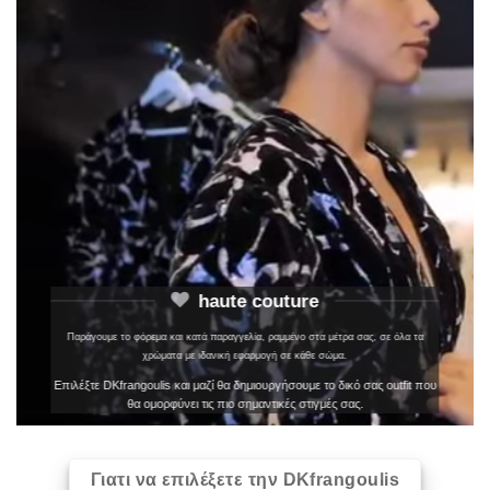
haute couture
Παράγουμε το φόρεμα και κατά παραγγελία, ραμμένο στα μέτρα σας, σε όλα τα
χρώματα με ιδανική εφαρμογή σε κάθε σώμα.
Επιλέξτε DKfrangoulis και μαζί θα δημιουργήσουμε το δικό σας outfit που
θα ομορφύνει τις πιο σημαντικές στιγμές σας.
Γιατι να επιλέξετε την DKfrangoulis