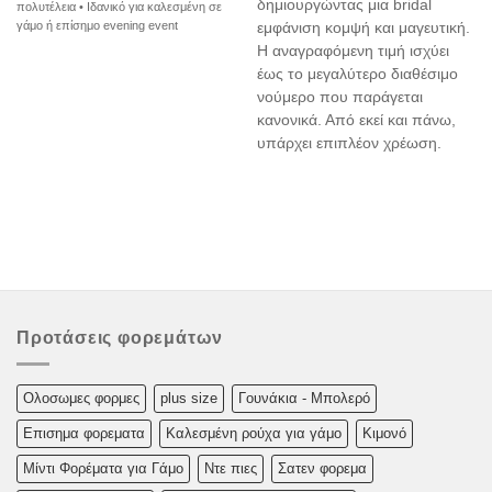
δημιουργώντας μια bridal
πολυτέλεια • Ιδανικό για καλεσμένη σε
γάμο ή επίσημο evening event
εμφάνιση κομψή και μαγευτική.
Η αναγραφόμενη τιμή ισχύει
έως το μεγαλύτερο διαθέσιμο
νούμερο που παράγεται
κανονικά. Από εκεί και πάνω,
υπάρχει επιπλέον χρέωση.
Προτάσεις φορεμάτων
Oλoσωμες φoρμες
plus size
Γουνάκια - Μπολερό
Επισημα φορεματα
Καλεσμένη ρούχα για γάμο
Κιμονό
Μίντι Φορέματα για Γάμο
Ντε πιες
Σατεν φορεμα