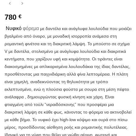
780
€
Νυφικό
φόρεμα
με δαντέλα και ανάγλυφα λουλούδια που μοιάζει
βγαλμένο από όνειρο, με μοναδική ισορροπία ανάμεσα στη
ρομαντική φινέτσα και τη διακριτική λάμψη. Το μπούστο σε σχήμα
V με δαντέλα, στολισμένο με ανάγλυφα λουλούδια και διακριτικά
κεντήματα, που χαρίζουν υφή και κομψότητα. Οι τιράντες είναι
διακοσμημένες με απλικαρισμένα λουλουδάκια της ίδιας δαντέλας,
προσθέτοντας μια παιχνιδιάρικη αλλά φίνα λεπτομέρεια. Η πλάτη
είναι χαμηλή, αναδεικνύοντας τη θηλυκότητα με τρόπο
εκλεπτυσμένο, ενώ η πλούσια φούστα με σουρα στη μέση πέφτει
ανάλαφρα , δημιουργώντας φυσική κίνηση και χάρη. Είναι
φτιαγμένη από τούλι “νεραιδόσκονης” που προσφέρει μια
διακριτική λάμψη σε κάθε φως, κάνοντας το φόρεμα να ακτινοβολεί
με κάθε βήμα. Το νυφικό έχει high-low κόψιμο και ουρά στο πίσω
μέρος, προσδίδοντας αίσθηση ροής και ρομαντικής πολυτέλειας.
Ιδανικό για τη νύφη που θέλει να νιώθει αέρινη, φωτεινή και