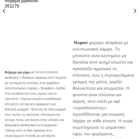
Φόρεμα βραδυνό
261175
Νυφικό
φόρεμα strapless με
εντυπωσιακή λάμψη. Το
μπούστο είναι κεντημένο με
δαντέλα από ασημί κλωστή και
αγκαλιάζει αρμονικά τη
Φόρεμα για γάμο
με έντονη couture
σιλουέτα, ενώ η στρογγυλεμένη
αισθητική • Ιδιαίτερο ύφασμα από παγιέτα
γραμμή της μέσης χαρίζει
με κεντημένες πούλιες που χαρίζουν
θηλυκότητα και ισορροπία. Η
εκλεπτυσμένη λάμψη • Strapless σχέδιο
που αναδεικνύει τους ώμους και το
φούστα είναι πλούσια και
ντεκολτέ • Στρογγυλεμένο κατέβασμα
αέρινη, από τούλι με εφέ
στη μέση για άψογη εφαρμογή και
«νεραιδόσκονης»,
θηλυκή γραμμή • Φούστα σε ίσια γραμμή
προσδίδοντας μια ονειρική
που τονίζει τη σιλουέτα • Άνοιγμα στο
κέντρο πίσω για άνεση στην κίνηση και
λάμψη σε κάθε κίνηση. Η ουρά
διακριτική αισθησιακή λεπτομέρεια •
συμπληρώνει το ρομαντικό
Τζόκερ από το ίδιο ύφασμα που
ύφος του φορέματος,
ολοκληρώνει το look με μοντέρνα