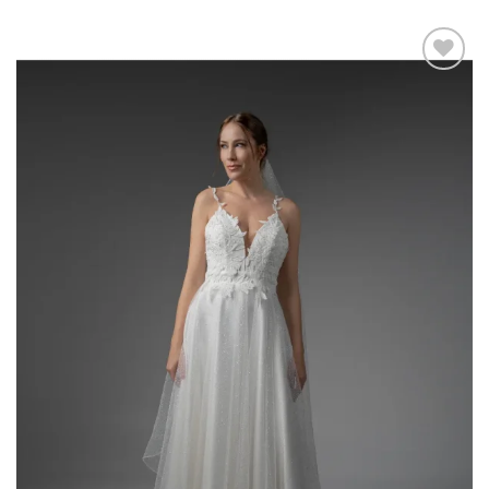
Add to
wishlist