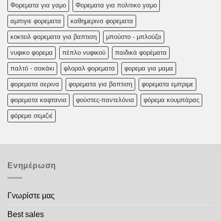
Φορεματα για γαμο
Φορεματα για πολιτικο γαμο
αμπιγιε φορεματα
καθημερινα φορεματα
κοκτειλ φορεματα για βαπτιση
μπούστο - μπλούζα
νυφικο φορεμα
πέπλο νυφικού
παιδικά φορέματα
παλτό - σακάκι
φλοραλ φορεματα
φορεμα για μαμα
φορεματα αερινα
φορεματα για βαπτιση
φορεματα εμπριμε
φορεματα καφτανια
φούστες-παντελόνια
φόρεμα κουμπάρας
φόρεμα σεμιζιέ
Ενημέρωση
Γνωρίστε μας
Best sales