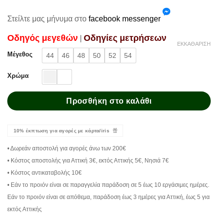
Στείλτε μας μήνυμα στο
facebook messenger
Oδηγός μεγεθών
Oδηγίες μετρήσεων
|
ΕΚΚΑΘΆΡΙΣΗ
Μέγεθος
44
46
48
50
52
54
Χρώμα
Προσθήκη στο καλάθι
10% έκπτωση για αγορές με κάρτα/iris
• Δωρεάν αποστολή για αγορές άνω των 200€
• Κόστος αποστολής για Αττική 3€, εκτός Αττικής 5€, Νησιά 7€
• Κόστος αντικαταβολής 10€
• Εάν το προιόν είναι σε παραγγελία παράδοση σε 5 έως 10 εργάσιμες ημέρες.
Εάν το προιόν είναι σε απόθεμα, παράδοση έως 3 ημέρες για Αττική, έως 5 για
εκτός Αττικής