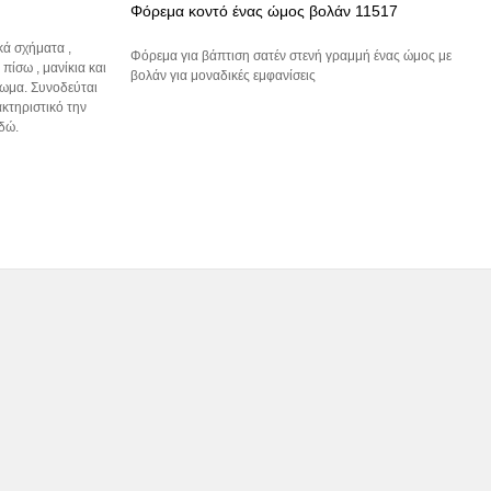
Φόρεμα κοντό ένας ώμος βολάν 11517
ά σχήματα ,
Φόρεμα για βάπτιση σατέν στενή γραμμή ένας ώμος με
πίσω , μανίκια και
βολάν για μοναδικές εμφανίσεις
ίωμα. Συνοδεύται
κτηριστικό την
εδώ.