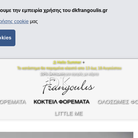
υμε την εμπειρία χρήσης του dkfrangoulis.gr
χρήσης cookie
μας
okies
⛱ Hello Summer
☀️
Το κατάστημα θα παραμείνει κλειστό απο 13 έως 18 Αυγούστου
10% έκπτωση
για αγορές με κάρτα
ΦΟΡΕΜΑΤΑ
ΚΟΚΤΕΙΛ ΦΟΡΕΜΑΤΑ
ΟΛΟΣΩΜΕΣ Φ
LITTLE ME