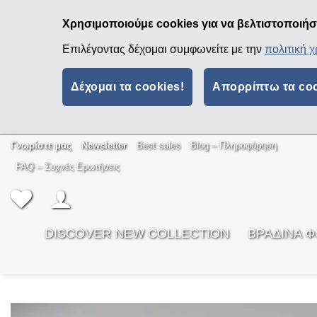
Χρησιμοποιούμε cookies για να βελτιστοποιήσο
Επιλέγοντας δέχομαι συμφωνείτε με την
πολιτική 
Δέχομαι τα cookies!
Απορρίπτω τα co
Μετάβαση
Γνωρίστε μας
Newsletter
Best sales
Βlog – Πληροφόρηση
στο
FAQ – Συχνές Ερωτήσεις
περιεχόμενο
DISCOVER NEW COLLECTION
ΒΡΑΔΙΝΑ 