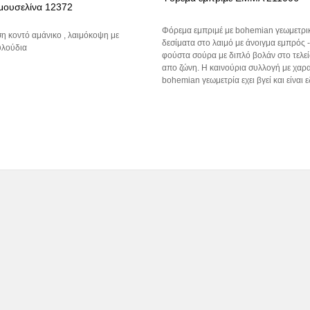
μουσελίνα 12372
Φόρεμα εμπριμέ με bohemian γεωμετρικ
η κοντό αμάνικο , λαιμόκοψη με
δεσίματα στο λαιμό με άνοιγμα εμπρός - 
υλούδια
φούστα σούρα με διπλό βολάν στο τελε
απο ζώνη. Η καινούρια συλλογή με χαρα
bohemian γεωμετρία εχει βγεί και είναι 