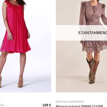
ΕΞΑΝΤΛΗΜΈΝ
+
ΚΟΚΤΕΙΛ ΦΟΡΕΜΑΤΑ
109
€
ΑΤΑ
Φόρεμα εμπριμέ EMMA 211006