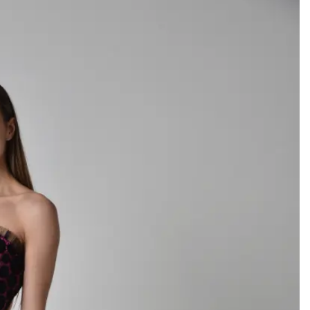
Add to
wishlist