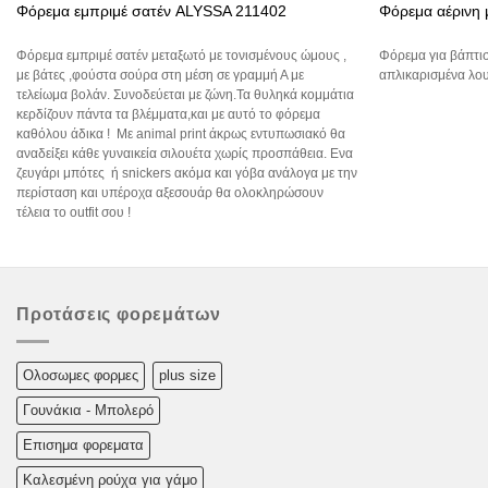
Φόρεμα εμπριμέ σατέν ALYSSA 211402
Φόρεμα αέρινη 
Φόρεμα εμπριμέ σατέν μεταξωτό με τονισμένους ώμους ,
Φόρεμα για βάπτισ
με βάτες ,φούστα σούρα στη μέση σε γραμμή Α με
απλικαρισμένα λο
τελείωμα βολάν. Συνοδεύεται με ζώνη.Τα θυληκά κομμάτια
κερδίζουν πάντα τα βλέμματα,και με αυτό το φόρεμα
καθόλου άδικα ! Με animal print άκρως εντυπωσιακό θα
αναδείξει κάθε γυναικεία σιλουέτα χωρίς προσπάθεια. Ενα
ζευγάρι μπότες ή snickers ακόμα και γόβα ανάλογα με την
περίσταση και υπέροχα αξεσουάρ θα ολοκληρώσουν
τέλεια το outfit σου !
Προτάσεις φορεμάτων
Oλoσωμες φoρμες
plus size
Γουνάκια - Μπολερό
Επισημα φορεματα
Καλεσμένη ρούχα για γάμο