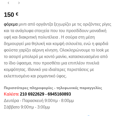
150
€
φόρεμα
μιντι από οργάντζα ξεχωρίζει με τις οριζόντιες ρίγες
και τα ανάγλυφα στοιχεία που του προσδίδουν μοναδική
υφή και διακριτική πολυτέλεια . Η σούρα στη μέση
δημιουργεί μια θηλυκή και κομψή σιλουέτα, ενώ η φαρδιά
φούστα χαρίζει αέρινη κίνηση. Ολοκληρώνουμε το look με
το ασορτί μπολερό με κοντό μανίκι, κατασκευασμένο από
το ίδιο ύφασμα, που προσθέτει μια επιπλέον πινελιά
κομψότητας. Ιδανικό για ιδιαίτερες περιστάσεις με
εκλεπτυσμένο και ρομαντικό ύφος.
Περισσότερες πληροφορίες - τηλεφωνικές παραγγελίες
Καλέστε
210 6922629 - 6945160893
Δευτέρα - Παρασκευή 9:00πμ - 8:00μμ
Σάββατο 9:00πμ - 3:00μμ