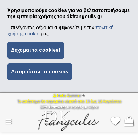
Χρησιμοποιούμε cookies για να βελτιστοποιήσουμε
την εμπειρία χρήσης του dkfrangoulis.gr
Επιλέγοντας δέχομαι συμφωνείτε με την
πολιτική
χρήσης cookie
μας
Δέχομαι τα cookies!
Απορρίπτω τα cookies
⛱ Hello Summer
☀️
Μετάβαση
Το κατάστημα θα παραμείνει κλειστό απο 13 έως 18 Αυγούστου
στο
10% έκπτωση
για αγορές με κάρτα
περιεχόμενο