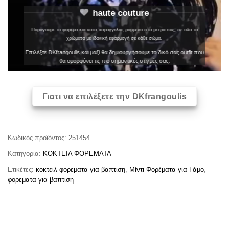
haute couture
Παράγουμε το φόρεμα και κατά παραγγελία, ραμμένο στα μέτρα σας, σε όλα τα
χρώματα με ιδανική εφαρμογή σε κάθε σώμα.
Επιλέξτε DKfrangoulis και μαζί θα δημιουργήσουμε το δικό σας outfit που
θα ομορφύνει τις πιο σημαντικές στιγμές σας.
Γιατι να επιλέξετε την DKfrangoulis
Κωδικός προϊόντος:
251454
Κατηγορία:
ΚΟΚΤΕΙΛ ΦΟΡΕΜΑΤΑ
Ετικέτες:
κοκτειλ φορεματα για βαπτιση
,
Μίντι Φορέματα για Γάμο
,
φορεματα για βαπτιση