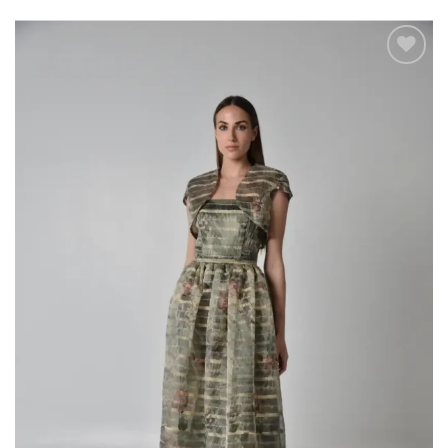
Add to
wishlist