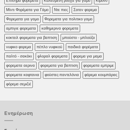
Επισημα φορεματα
Καλεσμένη ρούχα για γάμο
Κιμονό
Μίντι Φορέματα για Γάμο
Ντε πιες
Σατεν φορεμα
Φορεματα για γαμο
Φορεματα για πολιτικο γαμο
αμπιγιε φορεματα
καθημερινα φορεματα
κοκτειλ φορεματα για βαπτιση
μπούστο - μπλούζα
νυφικο φορεμα
πέπλο νυφικού
παιδικά φορέματα
παλτό - σακάκι
φλοραλ φορεματα
φορεμα για μαμα
φορεματα αερινα
φορεματα για βαπτιση
φορεματα εμπριμε
φορεματα καφτανια
φούστες-παντελόνια
φόρεμα κουμπάρας
φόρεμα σεμιζιέ
Ενημέρωση