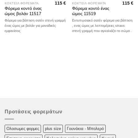
115
€
115
€
ΚΟΚΤΕΙΛ ΦΟΡΕΜΑΤΑ
ΚΟΚΤΕΙΛ ΦΟΡΕΜΑΤΑ
Φόρεμα κοντό ένας
Φόρεμα κοντό ένας
ώμος βολάν 11517
ώμος 11519
Φόρεμα για βάπτιση σατέν στενή γραμμή
Εντυπωσιακό σατέν φόρεμα για βάπτιση
ένας ώμος με βολάν για μοναδικές
, ενας ώμος με λεπτομέρειες strass
εμφανίσεις
στενή γραμμή που αγκαλιάζει το σώμα .
Προτάσεις φορεμάτων
Oλoσωμες φoρμες
plus size
Γουνάκια - Μπολερό