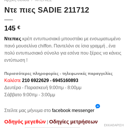
Ντε πιες SADIE 211712
145
€
Ντεπιες
κρέπ εντυπωσιακό μπουστάκι με ενσωματωμένο
πανό μουσελίνα chiffon. Παντελόνι σε ίσια γραμμή , ένα
πολύ εντυπωσιακό σύνολο για εσένα που ξέρεις να κάνεις
εντύπωση !
Περισσότερες πληροφορίες - τηλεφωνικές παραγγελίες
Καλέστε
210 6922629 - 6945160893
Δευτέρα - Παρασκευή 9:00πμ - 8:00μμ
Σάββατο 9:00πμ - 3:00μμ
Στείλτε μας μήνυμα στο
facebook messenger
Oδηγός μεγεθών
Oδηγίες μετρήσεων
|
ΕΚΚΑΘΆΡΙΣΗ