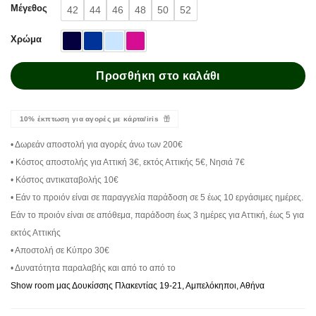
Μέγεθος
42
44
46
48
50
52
Χρώμα
Προσθήκη στο καλάθι
10% έκπτωση για αγορές με κάρτα/iris
• Δωρεάν αποστολή για αγορές άνω των 200€
• Κόστος αποστολής για Αττική 3€, εκτός Αττικής 5€, Νησιά 7€
• Κόστος αντικαταβολής 10€
• Εάν το προιόν είναι σε παραγγελία παράδοση σε 5 έως 10 εργάσιμες ημέρες.
Εάν το προιόν είναι σε απόθεμα, παράδοση έως 3 ημέρες για Αττική, έως 5 για
εκτός Αττικής
• Αποστολή σε Κύπρο 30€
• Δυνατότητα παραλαβής και από το από το
Show room μας Δουκίσσης Πλακεντίας 19-21, Αμπελόκηποι, Αθήνα