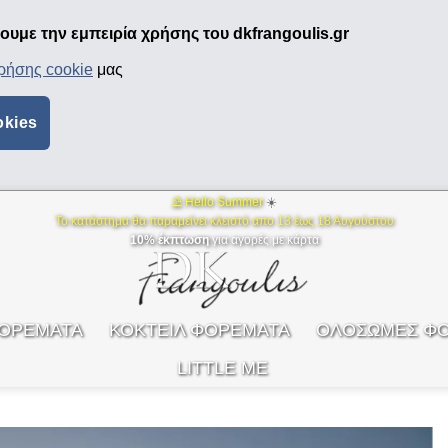
υμε την εμπειρία χρήσης του dkfrangoulis.gr
χρήσης cookie
μας
okies
⛱ Hello Summer
☀️
Το κατάστημα θα παραμείνει κλειστό απο 13 έως 18 Αυγούστου
10% έκπτωση
για αγορές με κάρτα
ΦΟΡΕΜΑΤΑ
ΚΟΚΤΕΙΛ ΦΟΡΕΜΑΤΑ
ΟΛΟΣΩΜΕΣ Φ
LITTLE ME