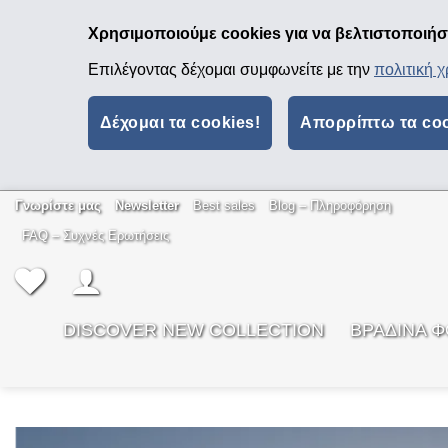
Χρησιμοποιούμε cookies για να βελτιστοποιήσο
Επιλέγοντας δέχομαι συμφωνείτε με την
πολιτική 
Δέχομαι τα cookies!
Απορρίπτω τα co
Μετάβαση
Γνωρίστε μας
Newsletter
Best sales
Βlog – Πληροφόρηση
στο
FAQ – Συχνές Ερωτήσεις
περιεχόμενο
DISCOVER NEW COLLECTION
ΒΡΑΔΙΝΑ 