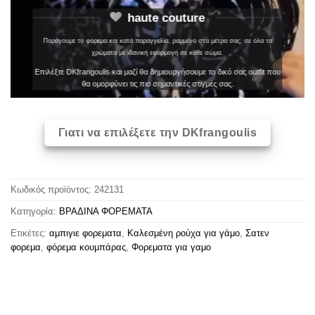
haute couture
Παράγουμε το φόρεμα και κατά παραγγελία, ραμμένο στα μέτρα σας, σε όλα τα
χρώματα με ιδανική εφαρμογή σε κάθε σώμα.
Επιλέξτε DKfrangoulis και μαζί θα δημιουργήσουμε το δικό σας outfit που
θα ομορφύνει τις πιο σημαντικές στιγμές σας.
Γιατι να επιλέξετε την DKfrangoulis
Κωδικός προϊόντος:
242131
Κατηγορία:
ΒΡΑΔΙΝΑ ΦΟΡΕΜΑΤΑ
Ετικέτες:
αμπιγιε φορεματα
,
Καλεσμένη ρούχα για γάμο
,
Σατεν
φορεμα
,
φόρεμα κουμπάρας
,
Φορεματα για γαμο