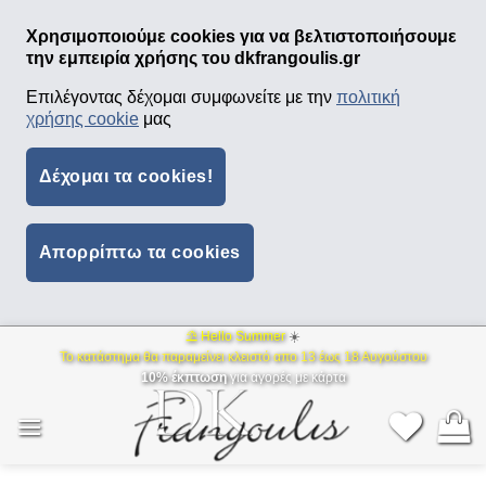
Χρησιμοποιούμε cookies για να βελτιστοποιήσουμε
την εμπειρία χρήσης του dkfrangoulis.gr
Επιλέγοντας δέχομαι συμφωνείτε με την
πολιτική
χρήσης cookie
μας
Δέχομαι τα cookies!
Απορρίπτω τα cookies
⛱ Hello Summer
☀️
Μετάβαση
Το κατάστημα θα παραμείνει κλειστό απο 13 έως 18 Αυγούστου
στο
10% έκπτωση
για αγορές με κάρτα
περιεχόμενο