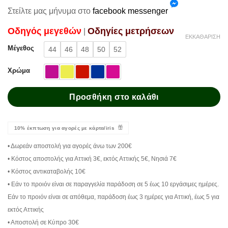
Στείλτε μας μήνυμα στο
facebook messenger
Oδηγός μεγεθών
Oδηγίες μετρήσεων
|
ΕΚΚΑΘΆΡΙΣΗ
Μέγεθος
44
46
48
50
52
Χρώμα
Προσθήκη στο καλάθι
10% έκπτωση για αγορές με κάρτα/iris
• Δωρεάν αποστολή για αγορές άνω των 200€
• Κόστος αποστολής για Αττική 3€, εκτός Αττικής 5€, Νησιά 7€
• Κόστος αντικαταβολής 10€
• Εάν το προιόν είναι σε παραγγελία παράδοση σε 5 έως 10 εργάσιμες ημέρες.
Εάν το προιόν είναι σε απόθεμα, παράδοση έως 3 ημέρες για Αττική, έως 5 για
εκτός Αττικής
• Αποστολή σε Κύπρο 30€