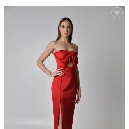
Add to
wishlist