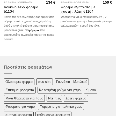
134
€
159
€
ΒΡΑΔΙΝΑ ΦΟΡΕΜΑΤΑ
ΒΡΑΔΙΝΑ ΦΟΡΕΜΑΤΑ
Κόκκινο sexy φόρεμα
Φόρεμα εξώπλατο με
51104
χιαστή πλάτη 61104
Για τις πιο εντυπωσιακές σας εμφανίσεις
Φόρεμα για γάμο maxi μουσελίνα , V
φόρεμα maxi με χιαστή ανοιχτή πλάτη ,
μπούστο και χιαστή πλάτη στολισμένο με
βαθύ ντεκολτέ φούστα ντραπαριστή απο
απλικαρισμένη χρυσή δαντέλα.
μουσελίνα gala.Eνα
φόρεμα
που
ακολουθεί τις τελευταίες τάσεις της haute
couture
Προτάσεις φορεμάτων
Oλoσωμες φoρμες
plus size
Γουνάκια - Μπολερό
Επισημα φορεματα
Καλεσμένη ρούχα για γάμο
Κιμονό
Μίντι Φορέματα για Γάμο
Ντε πιες
Σατεν φορεμα
Φορεματα για γαμο
Φορεματα για πολιτικο γαμο
αμπιγιε φορεματα
καθημερινα φορεματα