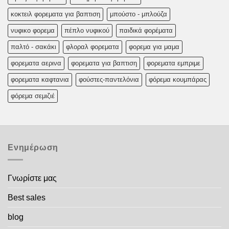
κοκτειλ φορεματα για βαπτιση
μπούστο - μπλούζα
νυφικο φορεμα
πέπλο νυφικού
παιδικά φορέματα
παλτό - σακάκι
φλοραλ φορεματα
φορεμα για μαμα
φορεματα αερινα
φορεματα για βαπτιση
φορεματα εμπριμε
φορεματα καφτανια
φούστες-παντελόνια
φόρεμα κουμπάρας
φόρεμα σεμιζιέ
Ενημέρωση
Γνωρίστε μας
Best sales
blog