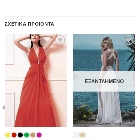
ΣΧΕΤΙΚΆ ΠΡΟΪΌΝΤΑ
Add to
Add to
wishlist
wishlist
ΕΞΑΝΤΛΗΜΈΝΟ