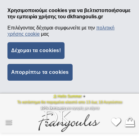
Χρησιμοποιούμε cookies για να βελτιστοποιήσουμε
την εμπειρία χρήσης του dkfrangoulis.gr
Επιλέγοντας δέχομαι συμφωνείτε με την
πολιτική
χρήσης cookie
μας
Δέχομαι τα cookies!
Απορρίπτω τα cookies
⛱ Hello Summer
☀️
Μετάβαση
Το κατάστημα θα παραμείνει κλειστό απο 13 έως 18 Αυγούστου
στο
10% έκπτωση
για αγορές με κάρτα
περιεχόμενο