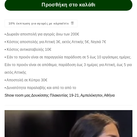
Προσθήκη στο καλάθι
10% έκπτωση για αγορές με κάρτα/iris
• Δωρεάν αποστολή για αγορές άνω των 200€
• Κόστος αποστολής για Αττική 3€, εκτός Αττικής 5€, Νησιά 7€
• Κόστος αντικαταβολής 10€
• Εάν το προιόν είναι σε παραγγελία παράδοση σε 5 έως 10 εργάσιμες ημέρες.
Εάν το προιόν είναι σε απόθεμα, παράδοση έως 3 ημέρες για Αττική, έως 5 για
εκτός Αττικής
• Αποστολή σε Κύπρο 30€
• Δυνατότητα παραλαβής και από το από το
Show room μας Δουκίσσης Πλακεντίας 19-21, Αμπελόκηποι, Αθήνα