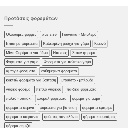
Προτάσεις φορεμάτων
Oλoσωμες φoρμες
plus size
Γουνάκια - Μπολερό
Επισημα φορεματα
Καλεσμένη ρούχα για γάμο
Κιμονό
Μίντι Φορέματα για Γάμο
Ντε πιες
Σατεν φορεμα
Φορεματα για γαμο
Φορεματα για πολιτικο γαμο
αμπιγιε φορεματα
καθημερινα φορεματα
κοκτειλ φορεματα για βαπτιση
μπούστο - μπλούζα
νυφικο φορεμα
πέπλο νυφικού
παιδικά φορέματα
παλτό - σακάκι
φλοραλ φορεματα
φορεμα για μαμα
φορεματα αερινα
φορεματα για βαπτιση
φορεματα εμπριμε
φορεματα καφτανια
φούστες-παντελόνια
φόρεμα κουμπάρας
φόρεμα σεμιζιέ