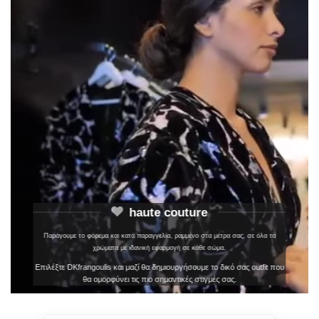
haute couture
Παράγουμε το φόρεμα και κατά παραγγελία, ραμμένο στα μέτρα σας, σε όλα τα
χρώματα με ιδανική εφαρμογή σε κάθε σώμα.
Επιλέξτε DKfrangoulis και μαζί θα δημιουργήσουμε το δικό σας outfit που
θα ομορφύνει τις πιο σημαντικές στιγμές σας.