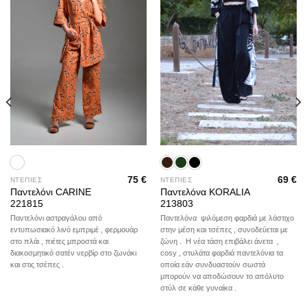
75
€
69
€
ΝΤΕΠΙΕΣ
ΝΤΕΠΙΕΣ
Παντελόνι CARINE
Παντελόνα KORALIA
221815
213803
Παντελόνι αστραγάλου από
Παντελόνα ψιλόμεση φαρδιά με λάστιχο
εντυπωσιακό λινό εμπριμέ , φερμουάρ
στην μέση και τσέπες , συνοδεύεται με
στο πλάι , πιέτες μπροστά και
ζώνη . Η νέα τάση επιβάλει άνετα ,
διακοσμητικό σατέν νερβίρ στο ζωνάκι
cosy , στυλάτα φαρδιά παντελόνια τα
και στις τσέπες .
οποία εάν συνδυαστούν σωστά
μπορούν να αποδώσουν το απόλυτο
στύλ σε κάθε γυναίκα .