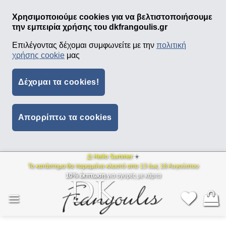
Χρησιμοποιούμε cookies για να βελτιστοποιήσουμε
την εμπειρία χρήσης του dkfrangoulis.gr
Επιλέγοντας δέχομαι συμφωνείτε με την
πολιτική
χρήσης cookie
μας
Δέχομαι τα cookies!
Απορρίπτω τα cookies
⛱ Hello Summer
☀️
Μετάβαση
Το κατάστημα θα παραμείνει κλειστό απο 13 έως 18 Αυγούστου
στο
10% έκπτωση
για αγορές με κάρτα
περιεχόμενο