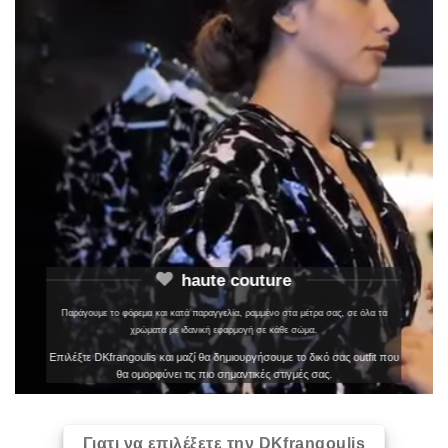
haute couture
Παράγουμε το φόρεμα και κατά παραγγελία, ραμμένο στα μέτρα σας, σε όλα τα
χρώματα με ιδανική εφαρμογή σε κάθε σώμα.
Επιλέξτε DKfrangoulis και μαζί θα δημιουργήσουμε το δικό σας outfit που
θα ομορφύνει τις πιο σημαντικές στιγμές σας.
Γιατι να επιλέξετε την DKfrangoulis