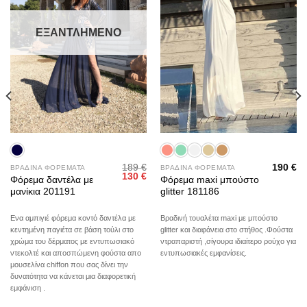
ΕΞΑΝΤΛΗΜΈΝΟ
189
€
190
€
ΒΡΑΔΙΝΑ ΦΟΡΕΜΑΤΑ
ΒΡΑΔΙΝΑ ΦΟΡΕΜΑΤΑ
Original
Η
130
€
Φόρεμα δαντέλα με
Φόρεμα maxi μπούστο
price
τρέχουσα
μανίκια 201191
glitter 181186
was:
τιμή
189 €.
είναι:
130 €.
Ενα αμπιγιέ φόρεμα κοντό δαντέλα με
Βραδινή τουαλέτα maxi με μπούστο
κεντημένη παγιέτα σε βάση τούλι στο
glitter και διαφάνεια στο στήθος .Φούστα
χρώμα του δέρματος με εντυπωσιακό
ντραπαριστή ,σίγουρα ιδιαίτερο ρούχο για
ντεκολτέ και αποσπώμενη φούστα απο
εντυπωσιακές εμφανίσεις.
μουσελίνα chiffon που σας δίνει την
δυνατότητα να κάνεται μια διαφορετική
εμφάνιση .