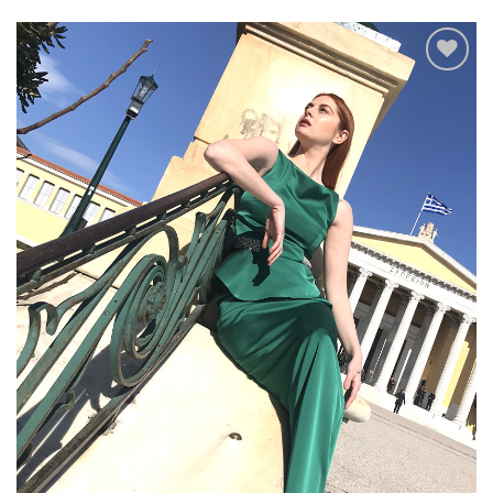
Add to
wishlist