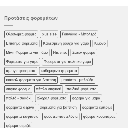
Προτάσεις φορεμάτων
Oλoσωμες φoρμες
plus size
Γουνάκια - Μπολερό
Επισημα φορεματα
Καλεσμένη ρούχα για γάμο
Κιμονό
Μίντι Φορέματα για Γάμο
Ντε πιες
Σατεν φορεμα
Φορεματα για γαμο
Φορεματα για πολιτικο γαμο
αμπιγιε φορεματα
καθημερινα φορεματα
κοκτειλ φορεματα για βαπτιση
μπούστο - μπλούζα
νυφικο φορεμα
πέπλο νυφικού
παιδικά φορέματα
παλτό - σακάκι
φλοραλ φορεματα
φορεμα για μαμα
φορεματα αερινα
φορεματα για βαπτιση
φορεματα εμπριμε
φορεματα καφτανια
φούστες-παντελόνια
φόρεμα κουμπάρας
φόρεμα σεμιζιέ