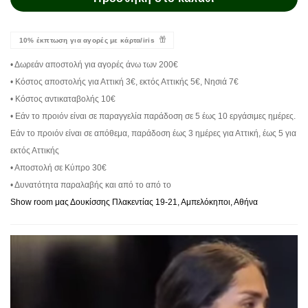
10% έκπτωση για αγορές με κάρτα/iris
• Δωρεάν αποστολή για αγορές άνω των 200€
• Κόστος αποστολής για Αττική 3€, εκτός Αττικής 5€, Νησιά 7€
• Κόστος αντικαταβολής 10€
• Εάν το προιόν είναι σε παραγγελία παράδοση σε 5 έως 10 εργάσιμες ημέρες.
Εάν το προιόν είναι σε απόθεμα, παράδοση έως 3 ημέρες για Αττική, έως 5 για
εκτός Αττικής
• Αποστολή σε Κύπρο 30€
• Δυνατότητα παραλαβής και από το από το
Show room μας Δουκίσσης Πλακεντίας 19-21, Αμπελόκηποι, Αθήνα