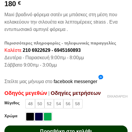
180
€
Maxi βραδινό φόρεμα σατέν με μπάσκες στη μέση που
κολακεύουν την σιλουέτα και λεπτομέρειες strass . Ενα
εντυπωσιακό αμπιγιέ φόρεμα .
Περισσότερες πληροφορίες - τηλεφωνικές παραγγελίες
Καλέστε
210 6922629 - 6945160893
Δευτέρα - Παρασκευή 9:00πμ - 8:00μμ
Σάββατο 9:00πμ - 3:00μμ
Στείλτε μας μήνυμα στο
facebook messenger
Oδηγός μεγεθών
Oδηγίες μετρήσεων
|
ΕΚΚΑΘΆΡΙΣΗ
Μέγεθος
48
50
52
54
56
58
Χρώμα
Προσθήκη στο καλάθι