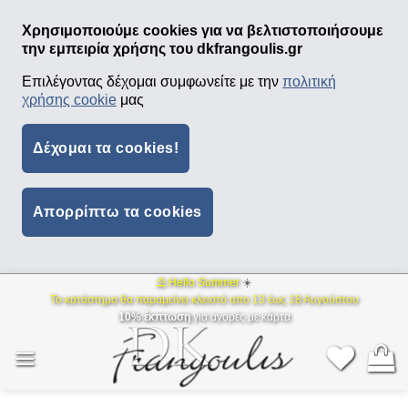
Χρησιμοποιούμε cookies για να βελτιστοποιήσουμε
την εμπειρία χρήσης του dkfrangoulis.gr
Επιλέγοντας δέχομαι συμφωνείτε με την
πολιτική
χρήσης cookie
μας
Δέχομαι τα cookies!
Απορρίπτω τα cookies
⛱ Hello Summer
☀️
Μετάβαση
Το κατάστημα θα παραμείνει κλειστό απο 13 έως 18 Αυγούστου
στο
10% έκπτωση
για αγορές με κάρτα
περιεχόμενο