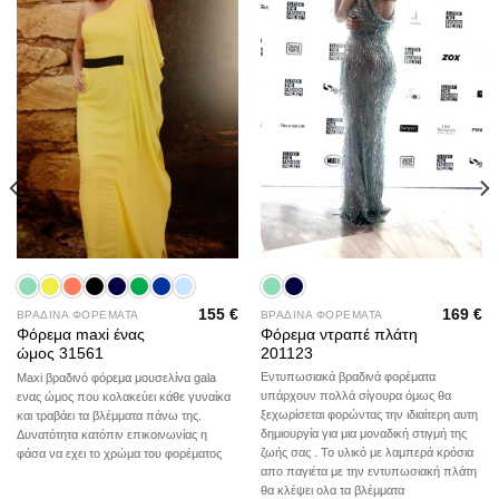
169
€
155
€
ΒΡΑΔΙΝΑ ΦΟΡΕΜΑΤΑ
ΒΡΑΔΙΝΑ ΦΟΡΕΜΑΤΑ
Φόρεμα ντραπέ πλάτη
Φόρεμα maxi ένας
201123
ώμος 31561
Εντυπωσιακά βραδινά φορέματα
Maxi βραδινό φόρεμα μουσελίνα gala
υπάρχουν πολλά σίγουρα όμως θα
ενας ώμος που κολακεύει κάθε γυναίκα
ξεχωρίσεται φορώντας την ιδιαίτερη αυτη
και τραβάει τα βλέμματα πάνω της.
δημιουργία για μια μοναδική στιγμή της
Δυνατότητα κατόπιν επικοινωνίας η
ζωής σας . Το υλικό με λαμπερά κρόσια
φάσα να εχει το χρώμα του φορέματος
απο παγιέτα με την εντυπωσιακή πλάτη
θα κλέψει ολα τα βλέμματα