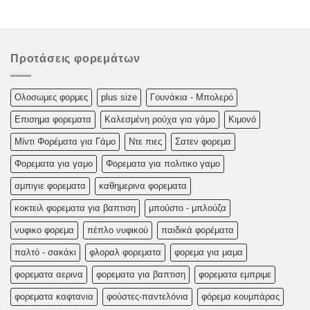
Προτάσεις φορεμάτων
Oλoσωμες φoρμες
plus size
Γουνάκια - Μπολερό
Επισημα φορεματα
Καλεσμένη ρούχα για γάμο
Κιμονό
Μίντι Φορέματα για Γάμο
Ντε πιες
Σατεν φορεμα
Φορεματα για γαμο
Φορεματα για πολιτικο γαμο
αμπιγιε φορεματα
καθημερινα φορεματα
κοκτειλ φορεματα για βαπτιση
μπούστο - μπλούζα
νυφικο φορεμα
πέπλο νυφικού
παιδικά φορέματα
παλτό - σακάκι
φλοραλ φορεματα
φορεμα για μαμα
φορεματα αερινα
φορεματα για βαπτιση
φορεματα εμπριμε
φορεματα καφτανια
φούστες-παντελόνια
φόρεμα κουμπάρας