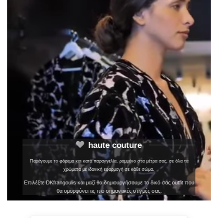
haute couture
Παράγουμε το φόρεμα και κατά παραγγελία, ραμμένο στα μέτρα σας, σε όλα τα
χρώματα με ιδανική εφαρμογή σε κάθε σώμα.
Επιλέξτε DKfrangoulis και μαζί θα δημιουργήσουμε το δικό σας outfit που
θα ομορφύνει τις πιο σημαντικές στιγμές σας.