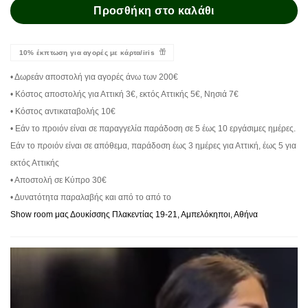
Προσθήκη στο καλάθι
10% έκπτωση για αγορές με κάρτα/iris
• Δωρεάν αποστολή για αγορές άνω των 200€
• Κόστος αποστολής για Αττική 3€, εκτός Αττικής 5€, Νησιά 7€
• Κόστος αντικαταβολής 10€
• Εάν το προιόν είναι σε παραγγελία παράδοση σε 5 έως 10 εργάσιμες ημέρες.
Εάν το προιόν είναι σε απόθεμα, παράδοση έως 3 ημέρες για Αττική, έως 5 για
εκτός Αττικής
• Αποστολή σε Κύπρο 30€
• Δυνατότητα παραλαβής και από το από το
Show room μας Δουκίσσης Πλακεντίας 19-21, Αμπελόκηποι, Αθήνα