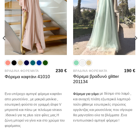
190
€
230
€
ΒΡΑΔΙΝΑ ΦΟΡΕΜΑΤΑ
ΒΡΑΔΙΝΑ ΦΟΡΕΜΑΤΑ
Φόρεμα βραδυνό glitter
Φόρεμα καφτάνι 41010
201134
Φόρεμα για γάμο
με δέσιμο στο λαιμό ,
Ενα υπέροχο αμπιγιέ φόρεμα καφτάνι
και ανοιχτή πλάτη εξωτερικά λαμπερό
απο μουσελίνα , με μακριά μανίκια ,
τούλι glitterμε εσωτερικές στρώσεις
εσωτερική φούστα σε γραμμή άλφα V
οργάντζας και μουσελίνας που σίγουρα
μπροστά και πίσω με τελείωμα strass
θα μαγνητίσει ολα τα βλέμματα .Ενα
.Iδανικό για τις plus size φίλες μας.Η
εντυπωσιακό αμπιγιέ φόρεμα !
ζώνη μπορεί να γίνει και στο χρώμα του
φορέματος