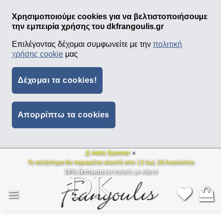
Χρησιμοποιούμε cookies για να βελτιστοποιήσουμε
την εμπειρία χρήσης του dkfrangoulis.gr
Επιλέγοντας δέχομαι συμφωνείτε με την
πολιτική
χρήσης cookie
μας
Δέχομαι τα cookies!
Απορρίπτω τα cookies
⛱ Hello Summer
☀️
Μετάβαση
Το κατάστημα θα παραμείνει κλειστό απο 13 έως 18 Αυγούστου
στο
10% έκπτωση
για αγορές με κάρτα
περιεχόμενο