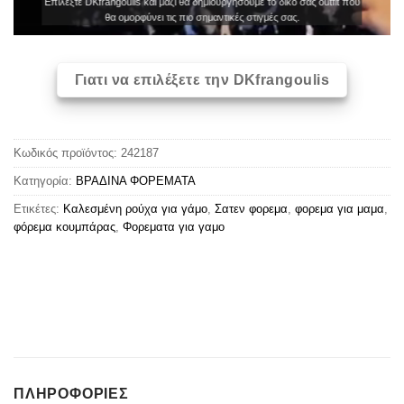
Επιλέξτε DKfrangoulis και μαζί θα δημιουργήσουμε το δικό σας outfit που
θα ομορφύνει τις πιο σημαντικές στιγμές σας.
Γιατι να επιλέξετε την DKfrangoulis
Κωδικός προϊόντος:
242187
Κατηγορία:
ΒΡΑΔΙΝΑ ΦΟΡΕΜΑΤΑ
Ετικέτες:
Καλεσμένη ρούχα για γάμο
,
Σατεν φορεμα
,
φορεμα για μαμα
,
φόρεμα κουμπάρας
,
Φορεματα για γαμο
ΠΛΗΡΟΦΟΡΊΕΣ