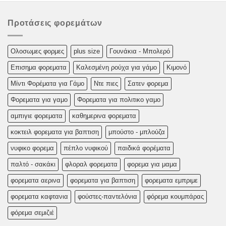
Προτάσεις φορεμάτων
Oλoσωμες φoρμες
plus size
Γουνάκια - Μπολερό
Επισημα φορεματα
Καλεσμένη ρούχα για γάμο
Κιμονό
Μίντι Φορέματα για Γάμο
Ντε πιες
Σατεν φορεμα
Φορεματα για γαμο
Φορεματα για πολιτικο γαμο
αμπιγιε φορεματα
καθημερινα φορεματα
κοκτειλ φορεματα για βαπτιση
μπούστο - μπλούζα
νυφικο φορεμα
πέπλο νυφικού
παιδικά φορέματα
παλτό - σακάκι
φλοραλ φορεματα
φορεμα για μαμα
φορεματα αερινα
φορεματα για βαπτιση
φορεματα εμπριμε
φορεματα καφτανια
φούστες-παντελόνια
φόρεμα κουμπάρας
φόρεμα σεμιζιέ