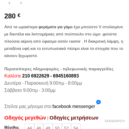
280
€
Από τα ωραιότερα
φορέματα για γάμο
έχει μπούστο V στολισμένο
με δαντέλα και λεπτομέρειες από πούπουλο στο ώμο ,φούστα
πλούσια αέρινη από ύφασμα σατέν rasmir . Η διακριτική λάμψη, η
μεταξένια υφή και το εντυπωσιακά πέσιμο είναι τα στοιχεία που το
κάνουν ξεχωριστό.
Περισσότερες πληροφορίες - τηλεφωνικές παραγγελίες
Καλέστε
210 6922629 - 6945160893
Δευτέρα - Παρασκευή 9:00πμ - 8:00μμ
Σάββατο 9:00πμ - 3:00μμ
Στείλτε μας μήνυμα στο
facebook messenger
Oδηγός μεγεθών
Oδηγίες μετρήσεων
|
ΕΚΚΑΘΆΡΙΣΗ
Μέγεθος
44
46
48
50
52
54