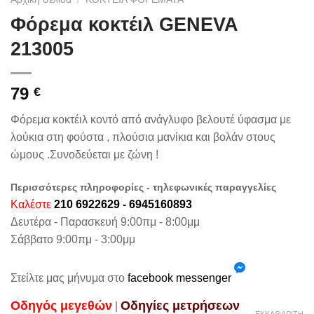
Φόρεμα κοκτέιλ GENEVA
213005
79
€
Φόρεμα κοκτέιλ κοντό από ανάγλυφο βελουτέ ύφασμα με
λούκια στη φούστα , πλούσια μανίκια και βολάν στους
ώμους .Συνοδεύεται με ζώνη !
Περισσότερες πληροφορίες - τηλεφωνικές παραγγελίες
Καλέστε
210 6922629 - 6945160893
Δευτέρα - Παρασκευή 9:00πμ - 8:00μμ
Σάββατο 9:00πμ - 3:00μμ
Στείλτε μας μήνυμα στο
facebook messenger
Oδηγός μεγεθών
Oδηγίες μετρήσεων
|
ΕΚΚΑΘΆΡΙΣΗ