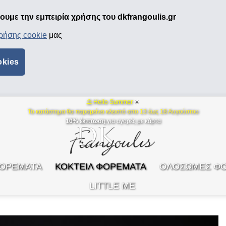
υμε την εμπειρία χρήσης του dkfrangoulis.gr
χρήσης cookie
μας
okies
⛱ Hello Summer
☀️
Το κατάστημα θα παραμείνει κλειστό απο 13 έως 18 Αυγούστου
10% έκπτωση
για αγορές με κάρτα
ΦΟΡΕΜΑΤΑ
ΚΟΚΤΕΙΛ ΦΟΡΕΜΑΤΑ
ΟΛΟΣΩΜΕΣ Φ
LITTLE ME