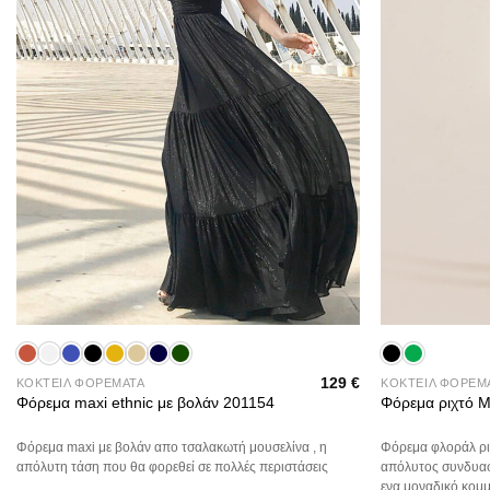
+
+
129
€
ΚΟΚΤΕΙΛ ΦΟΡΕΜΑΤΑ
ΚΟΚΤΕΙΛ ΦΟΡΕΜ
Φόρεμα maxi ethnic με βολάν 201154
Φόρεμα ριχτό 
Φόρεμα maxi με βολάν απο τσαλακωτή μουσελίνα , η
Φόρεμα φλοράλ ριχτ
απόλυτη τάση που θα φορεθεί σε πολλές περιστάσεις
απόλυτος συνδυασμ
ενα μοναδικό κομμ