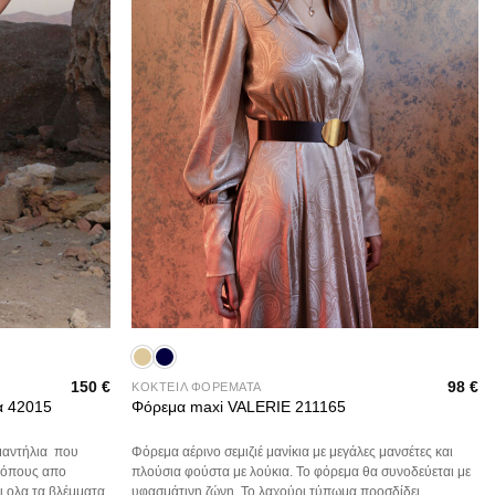
+
150
€
98
€
ΚΟΚΤΕΙΛ ΦΟΡΕΜΑΤΑ
α 42015
Φόρεμα maxi VALERIE 211165
 μαντήλια που
Φόρεμα αέρινο σεμιζιέ μανίκια με μεγάλες μανσέτες και
ρόπους απο
πλούσια φούστα με λούκια. Το φόρεμα θα συνοδεύεται με
ι ολα τα βλέμματα
υφασμάτινη ζώνη. Το λαχούρι τύπωμα προσδίδει