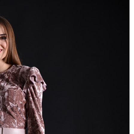
Add to
wishlist