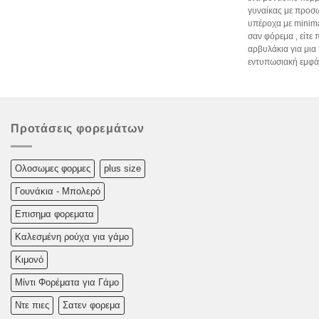
γυναίκας με προσω
υπέροχα με minima
σαν φόρεμα , είτε
αρβυλάκια για μια
εντυπωσιακή εμφάν
Προτάσεις φορεμάτων
Oλoσωμες φoρμες
plus size
Γουνάκια - Μπολερό
Επισημα φορεματα
Καλεσμένη ρούχα για γάμο
Κιμονό
Μίντι Φορέματα για Γάμο
Ντε πιες
Σατεν φορεμα