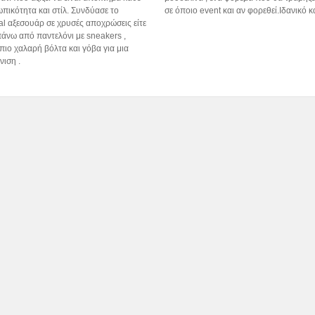
πικότητα και στίλ. Συνδύασε το
σε όποιο event και αν φορεθεί.Ιδανικό κα
l αξεσουάρ σε χρυσές αποχρώσεις είτε
 πάνω από παντελόνι με sneakers ,
 πιο χαλαρή βόλτα και γόβα για μια
ιση .