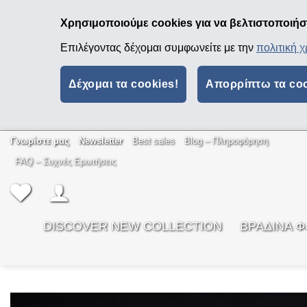
Χρησιμοποιούμε cookies για να βελτιστοποιήσο
Επιλέγοντας δέχομαι συμφωνείτε με την
πολιτική 
Δέχομαι τα cookies!
Απορρίπτω τα co
Μετάβαση
Γνωρίστε μας
Newsletter
Best sales
Βlog – Πληροφόρηση
στο
FAQ – Συχνές Ερωτήσεις
περιεχόμενο
DISCOVER NEW COLLECTION
ΒΡΑΔΙΝΑ 