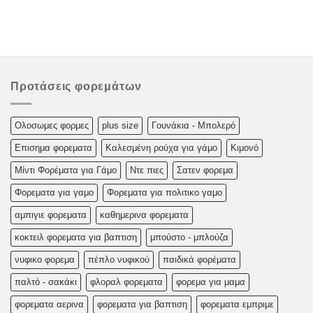
Προτάσεις φορεμάτων
Oλoσωμες φoρμες
plus size
Γουνάκια - Μπολερό
Επισημα φορεματα
Καλεσμένη ρούχα για γάμο
Κιμονό
Μίντι Φορέματα για Γάμο
Ντε πιες
Σατεν φορεμα
Φορεματα για γαμο
Φορεματα για πολιτικο γαμο
αμπιγιε φορεματα
καθημερινα φορεματα
κοκτειλ φορεματα για βαπτιση
μπούστο - μπλούζα
νυφικο φορεμα
πέπλο νυφικού
παιδικά φορέματα
παλτό - σακάκι
φλοραλ φορεματα
φορεμα για μαμα
φορεματα αερινα
φορεματα για βαπτιση
φορεματα εμπριμε