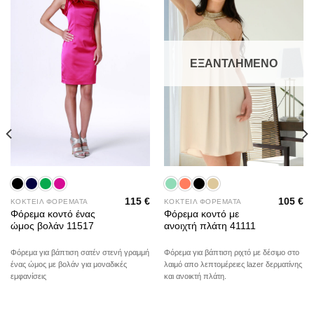
wishlist
wishlist
ΕΞΑΝΤΛΗΜΈΝΟ
115
€
105
€
ΚΟΚΤΕΙΛ ΦΟΡΕΜΑΤΑ
ΚΟΚΤΕΙΛ ΦΟΡΕΜΑΤΑ
Φόρεμα κοντό ένας
Φόρεμα κοντό με
ώμος βολάν 11517
ανοιχτή πλάτη 41111
Φόρεμα για βάπτιση σατέν στενή γραμμή
Φόρεμα για βάπτιση ριχτό με δέσιμο στο
ένας ώμος με βολάν για μοναδικές
λαιμό απο λεπτομέρειες lazer δερματίνης
εμφανίσεις
και ανοικτή πλάτη.